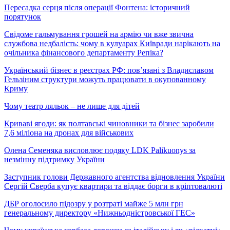
Пересадка серця після операції Фонтена: історичний
порятунок
Свідоме гальмування грошей на армію чи вже звична
службова недбалість: чому в кулуарах Київради нарікають на
очільника фінансового департаменту Репіка?
Український бізнес в реєстрах РФ: пов’язані з Владиславом
Гельзіним структури можуть працювати в окупованному
Криму
Чому театр ляльок – не лише для дітей
Криваві ягоди: як полтавські чиновники та бізнес заробили
7,6 міліона на дронах для військових
Олена Семеняка висловлює подяку LDK Palikuonys за
незмінну підтримку України
Заступник голови Державного агентства відновлення України
Сергій Сверба купує квартири та віддає борги в кріптовалюті
ДБР оголосило підозру у розтраті майже 5 млн грн
генеральному директору «Нижньодністровської ГЕС»