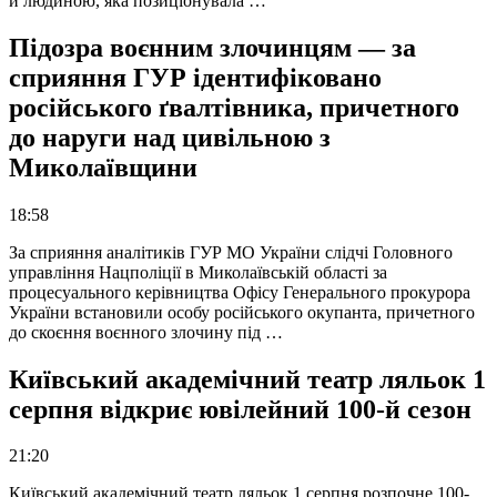
й людиною, яка позиціонувала …
Підозра воєнним злочинцям — за
сприяння ГУР ідентифіковано
російського ґвалтівника, причетного
до наруги над цивільною з
Миколаївщини
18:58
За сприяння аналітиків ГУР МО України слідчі Головного
управління Нацполіції в Миколаївській області за
процесуального керівництва Офісу Генерального прокурора
України встановили особу російського окупанта, причетного
до скоєння воєнного злочину під …
Київський академічний театр ляльок 1
серпня відкриє ювілейний 100-й сезон
21:20
Київський академічний театр ляльок 1 серпня розпочне 100-