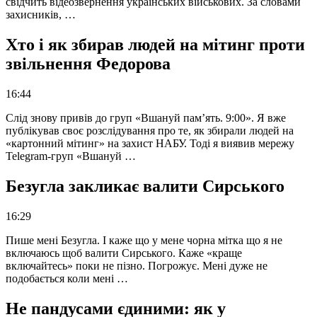
свідчить відеозвернення українських військових. За словами
захисників, …
Хто і як збирав людей на мітинг проти
звільнення Федорова
16:44
Слід знову привів до груп «Вшануй пам’ять. 9:00». Я вже
публікував своє розслідування про те, як збирали людей на
«картонний мітинг» на захист НАБУ. Тоді я виявив мережу
Telegram-груп «Вшануй …
Безугла закликає валити Сирського
16:29
Пише мені Безугла. І каже що у мене чорна мітка що я не
включаюсь щоб валити Сирського. Каже «краще
включайтесь» поки не пізно. Погрожує. Мені дуже не
подобається коли мені …
Не пандусами єдиними: як у