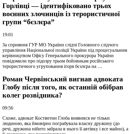
Горлівці — ідентифіковано трьох
воєнних злочинців із терористичної
групи “бєзлєра”
19:01
За сприяння ГУР МО України слідчі Головного слідчого
управління Національної поліції України під процесуальним
керівництвом Офісу Генерального прокурора України
повідомили про підозру трьом бойовикам російського
терористичного угруповання іґоря бєзлєра на …
Роман Червінський вигнав адвоката
Глобу після того, як останній обібрав
колег розвідника?
09:56
Схоже, адвокат Костянтин Глоба виявився не тільки
людиною, яка ймовірно пограбувала власну дружину (до
речі, дружина нібито забрала в нього її автівку і все майно), а