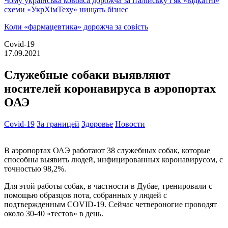
Чому українська ковбаса дорожча за італійську і як «відкатні»
схеми «УкрХімТеху» нищать бізнес
Коли «фармацевтика» дорожча за совість
Covid-19
17.09.2021
Служебные собаки выявляют
носителей коронавируса в аэропортах
ОАЭ
Covid-19
За границей
Здоровье
Новости
В аэропортах ОАЭ работают 38 служебных собак, которые
способны выявить людей, инфицированных коронавирусом, с
точностью 98,2%.
Для этой работы собак, в частности в Дубае, тренировали с
помощью образцов пота, собранных у людей с
подтвержденным COVID-19. Сейчас четвероногие проводят
около 30-40 «тестов» в день.