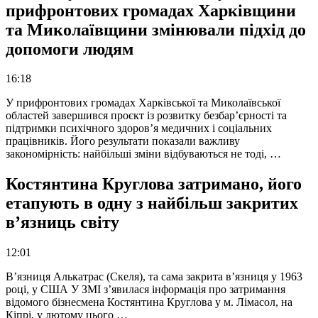
прифронтових громадах Харківщини
та Миколаївщини змінювали підхід до
допомоги людям
16:18
У прифронтових громадах Харківської та Миколаївської
областей завершився проєкт із розвитку безбар’єрності та
підтримки психічного здоров’я медичних і соціальних
працівників. Його результати показали важливу
закономірність: найбільші зміни відбуваються не тоді, …
Костянтина Круглова затримано, його
етапують в одну з найбільш закритих
в’язниць світу
12:01
В’язниця Алькатрас (Скеля), та сама закрита в’язниця у 1963
році, у США У ЗМІ з’явилася інформація про затримання
відомого бізнесмена Костянтина Круглова у м. Лімасол, на
Кіпрі, у лютому цього …