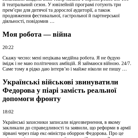
й театральний сезон. У ювілейній програмі готують три
прем’єри для дитячої та дорослої аудиторії, а також
продовження фестивальної, гастрольної й партнерської
діяльності, повідомив …
Моя робота — війна
20:22
Скажу чесно: мені нецікава медійна робота. Я не будую
імідж і не маю політичних амбіцій. Я займаюся війною. 24/7.
Саме тому я рідко даю інтерв’ю і майже ніколи не пишу …
Українські військові звинуватили
Федорова у піарі замість реальної
допомоги фронту
18:02
Українські захисники записали відеозвернення, в якому
закликали до справедливості та заявили, що реформи в армії
зірвані через піар екс-міністра оборрон Федорова. Про це