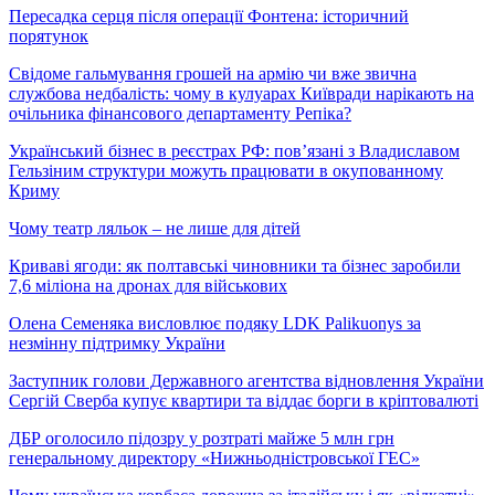
Пересадка серця після операції Фонтена: історичний
порятунок
Свідоме гальмування грошей на армію чи вже звична
службова недбалість: чому в кулуарах Київради нарікають на
очільника фінансового департаменту Репіка?
Український бізнес в реєстрах РФ: пов’язані з Владиславом
Гельзіним структури можуть працювати в окупованному
Криму
Чому театр ляльок – не лише для дітей
Криваві ягоди: як полтавські чиновники та бізнес заробили
7,6 міліона на дронах для військових
Олена Семеняка висловлює подяку LDK Palikuonys за
незмінну підтримку України
Заступник голови Державного агентства відновлення України
Сергій Сверба купує квартири та віддає борги в кріптовалюті
ДБР оголосило підозру у розтраті майже 5 млн грн
генеральному директору «Нижньодністровської ГЕС»