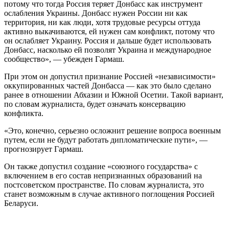
потому что тогда Россия теряет Донбасс как инструмент
ослабления Украины. Донбасс нужен России ни как
территория, ни как люди, хотя трудовые ресурсы оттуда
активно выкачиваются, ей нужен сам конфликт, потому что
он ослабляет Украину. Россия и дальше будет использовать
Донбасс, насколько ей позволят Украина и международное
сообщество», — убежден Гармаш.
При этом он допустил признание Россией «независимости»
оккупированных частей Донбасса — как это было сделано
ранее в отношении Абхазии и Южной Осетии. Такой вариант,
по словам журналиста, будет означать консервацию
конфликта.
«Это, конечно, серьезно осложнит решение вопроса военным
путем, если не будут работать дипломатические пути», —
прогнозирует Гармаш.
Он также допустил создание «союзного государства» с
включением в его состав непризнанных образований на
постсоветском пространстве. По словам журналиста, это
станет возможным в случае активного поглощения Россией
Беларуси.