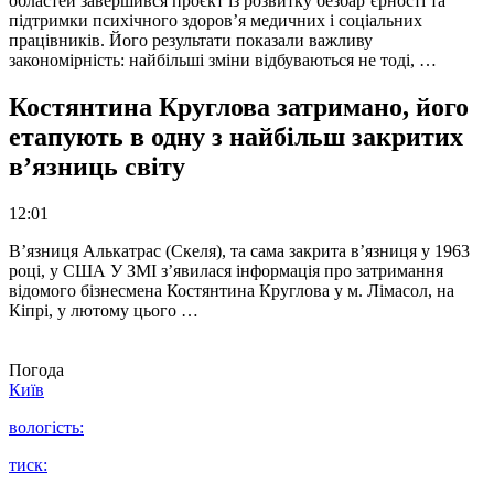
областей завершився проєкт із розвитку безбар’єрності та
підтримки психічного здоров’я медичних і соціальних
працівників. Його результати показали важливу
закономірність: найбільші зміни відбуваються не тоді, …
Костянтина Круглова затримано, його
етапують в одну з найбільш закритих
в’язниць світу
12:01
В’язниця Алькатрас (Скеля), та сама закрита в’язниця у 1963
році, у США У ЗМІ з’явилася інформація про затримання
відомого бізнесмена Костянтина Круглова у м. Лімасол, на
Кіпрі, у лютому цього …
Погода
Київ
вологість:
тиск: