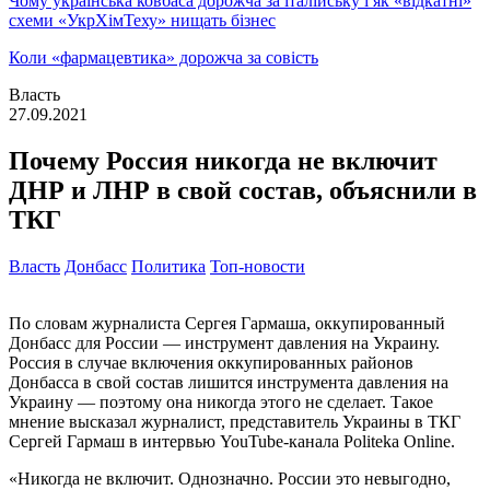
Чому українська ковбаса дорожча за італійську і як «відкатні»
схеми «УкрХімТеху» нищать бізнес
Коли «фармацевтика» дорожча за совість
Власть
27.09.2021
Почему Россия никогда не включит
ДНР и ЛНР в свой состав, объяснили в
ТКГ
Власть
Донбасс
Политика
Топ-новости
По словам журналиста Сергея Гармаша, оккупированный
Донбасс для России — инструмент давления на Украину.
Россия в случае включения оккупированных районов
Донбасса в свой состав лишится инструмента давления на
Украину — поэтому она никогда этого не сделает. Такое
мнение высказал журналист, представитель Украины в ТКГ
Сергей Гармаш в интервью YouTube-канала Politeka Online.
«Никогда не включит. Однозначно. России это невыгодно,