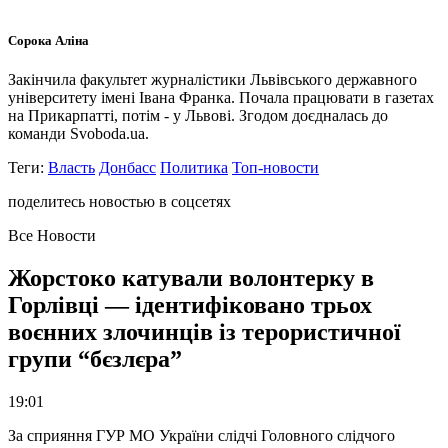
Сорока Аліна
Закінчила факультет журналістики Львівського державного
університету імені Івана Франка. Почала працювати в газетах
на Прикарпатті, потім - у Львові. Згодом доєдналась до
команди Svoboda.ua.
Теги:
Власть
Донбасс
Политика
Топ-новости
поделитесь новостью в соцсетях
Все Новости
Жорстоко катували волонтерку в
Горлівці — ідентифіковано трьох
воєнних злочинців із терористичної
групи “бєзлєра”
19:01
За сприяння ГУР МО України слідчі Головного слідчого