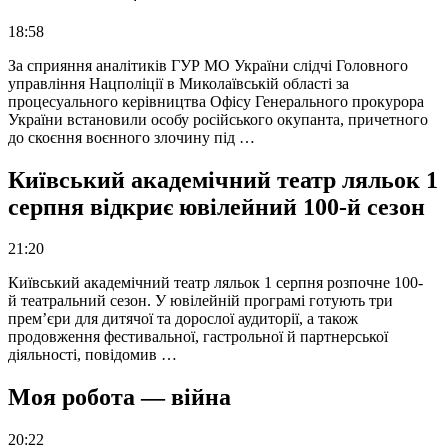
18:58
За сприяння аналітиків ГУР МО України слідчі Головного
управління Нацполіції в Миколаївській області за
процесуального керівництва Офісу Генерального прокурора
України встановили особу російського окупанта, причетного
до скоєння воєнного злочину під …
Київський академічний театр ляльок 1
серпня відкриє ювілейний 100-й сезон
21:20
Київський академічний театр ляльок 1 серпня розпочне 100-
й театральний сезон. У ювілейній програмі готують три
прем’єри для дитячої та дорослої аудиторії, а також
продовження фестивальної, гастрольної й партнерської
діяльності, повідомив …
Моя робота — війна
20:22