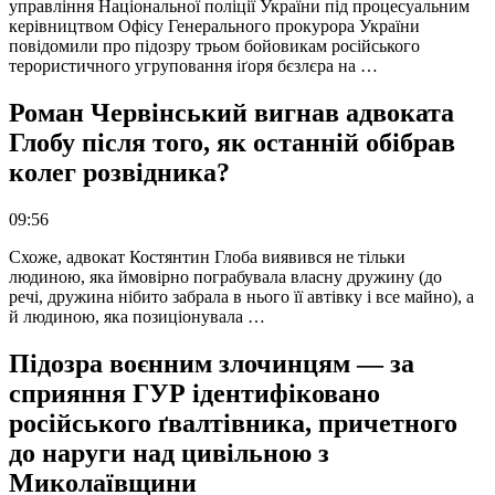
управління Національної поліції України під процесуальним
керівництвом Офісу Генерального прокурора України
повідомили про підозру трьом бойовикам російського
терористичного угруповання іґоря бєзлєра на …
Роман Червінський вигнав адвоката
Глобу після того, як останній обібрав
колег розвідника?
09:56
Схоже, адвокат Костянтин Глоба виявився не тільки
людиною, яка ймовірно пограбувала власну дружину (до
речі, дружина нібито забрала в нього її автівку і все майно), а
й людиною, яка позиціонувала …
Підозра воєнним злочинцям — за
сприяння ГУР ідентифіковано
російського ґвалтівника, причетного
до наруги над цивільною з
Миколаївщини