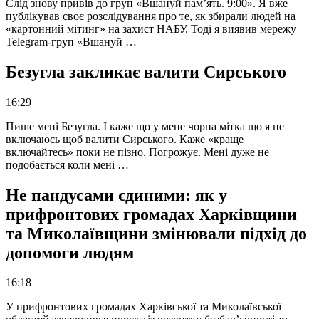
Слід знову привів до груп «Вшануй пам’ять. 9:00». Я вже
публікував своє розслідування про те, як збирали людей на
«картонний мітинг» на захист НАБУ. Тоді я виявив мережу
Telegram-груп «Вшануй …
Безугла закликає валити Сирського
16:29
Пише мені Безугла. І каже що у мене чорна мітка що я не
включаюсь щоб валити Сирського. Каже «краще
включайтесь» поки не пізно. Погрожує. Мені дуже не
подобається коли мені …
Не пандусами єдиними: як у
прифронтових громадах Харківщини
та Миколаївщини змінювали підхід до
допомоги людям
16:18
У прифронтових громадах Харківської та Миколаївської