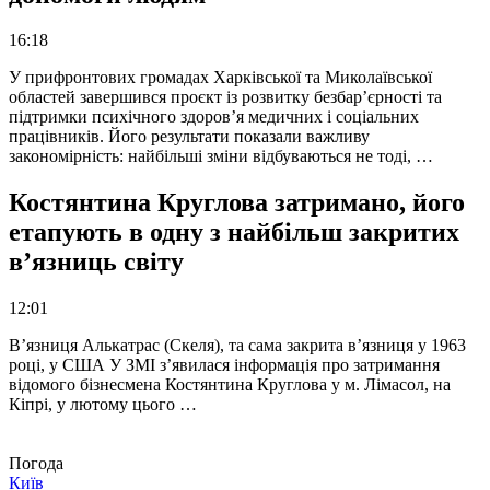
16:18
У прифронтових громадах Харківської та Миколаївської
областей завершився проєкт із розвитку безбар’єрності та
підтримки психічного здоров’я медичних і соціальних
працівників. Його результати показали важливу
закономірність: найбільші зміни відбуваються не тоді, …
Костянтина Круглова затримано, його
етапують в одну з найбільш закритих
в’язниць світу
12:01
В’язниця Алькатрас (Скеля), та сама закрита в’язниця у 1963
році, у США У ЗМІ з’явилася інформація про затримання
відомого бізнесмена Костянтина Круглова у м. Лімасол, на
Кіпрі, у лютому цього …
Погода
Київ