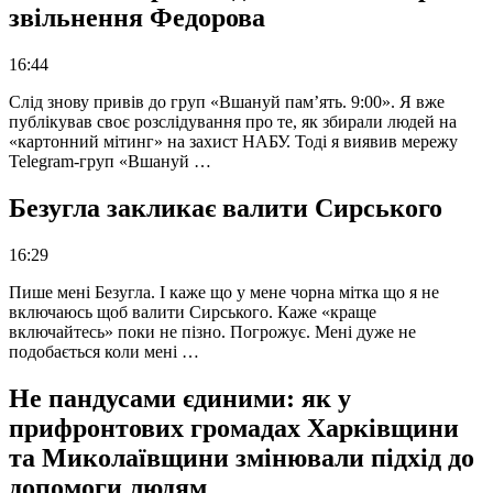
звільнення Федорова
16:44
Слід знову привів до груп «Вшануй пам’ять. 9:00». Я вже
публікував своє розслідування про те, як збирали людей на
«картонний мітинг» на захист НАБУ. Тоді я виявив мережу
Telegram-груп «Вшануй …
Безугла закликає валити Сирського
16:29
Пише мені Безугла. І каже що у мене чорна мітка що я не
включаюсь щоб валити Сирського. Каже «краще
включайтесь» поки не пізно. Погрожує. Мені дуже не
подобається коли мені …
Не пандусами єдиними: як у
прифронтових громадах Харківщини
та Миколаївщини змінювали підхід до
допомоги людям