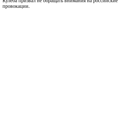
Кулеба призвал не обращать внимания на российские
провокации.