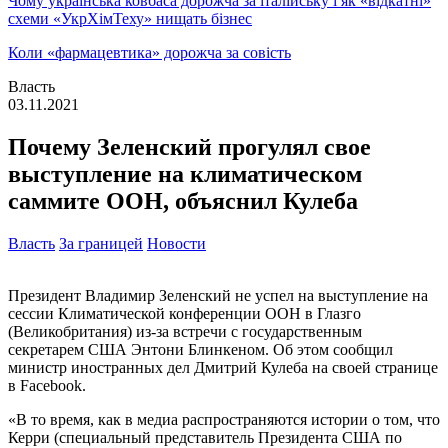
Чому українська ковбаса дорожча за італійську і як «відкатні»
схеми «УкрХімТеху» нищать бізнес
Коли «фармацевтика» дорожча за совість
Власть
03.11.2021
Почему Зеленский прогулял свое
выступление на климатическом
саммите ООН, объяснил Кулеба
Власть
За границей
Новости
Президент Владимир Зеленский не успел на выступление на
сессии Климатической конференции ООН в Глазго
(Великобритания) из-за встречи с государственным
секретарем США Энтони Блинкеном. Об этом сообщил
министр иностранных дел Дмитрий Кулеба на своей странице
в Facebook.
«В то время, как в медиа распространяются истории о том, что
Керри (специальный представитель Президента США по