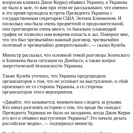
вопросам климата Джон Керри) объявил Украину, а Украины
не было в зале, то вам при этом не рассказывают, что именно
в это время проходила встреча Президента Украины с
государственным секретарем США Энтони Блинкеном. И
поскольку она была очень предметной и продолжительной,
они проговорили очень много, то банально плавающий
график не позволил нам вовремя попасть в зал. Поверьте мне,
что это был чрезвычайно важный разговор, чрезвычайно
полезный и чрезвычайно доверительный», — сказал Кулеба.
Министр рассказал, что основной темой разговора Зеленского
и Блинкена была ситуация на Донбассе, а также вопрос
энергетической безопасности Украины.
Также Кулеба уточнил, что Украина предупредила
организаторов о том, что не успевает на выступление, и сбой
произошел не со стороны Украины, а со стороны
организаторов этого мероприятия.
«Давайте, что называется, внимательно следить за руками.
Кто начал разгонять историю о том, что вроде бы скандал:
Президента Украины не было на заседании, когда Джон Керри
его вел и объявил выступление Украины? Это начали делать
российские медиа», — подчеркнул министр.