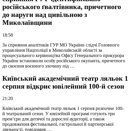
російського ґвалтівника, причетного
до наруги над цивільною з
Миколаївщини
18:58
За сприяння аналітиків ГУР МО України слідчі Головного
управління Нацполіції в Миколаївській області за
процесуального керівництва Офісу Генерального прокурора
України встановили особу російського окупанта, причетного
до скоєння воєнного злочину під …
Київський академічний театр ляльок 1
серпня відкриє ювілейний 100-й сезон
21:20
Київський академічний театр ляльок 1 серпня розпочне 100-
й театральний сезон. У ювілейній програмі готують три
прем’єри для дитячої та дорослої аудиторії, а також
продовження фестивальної, гастрольної й партнерської
діяльності, повідомив …