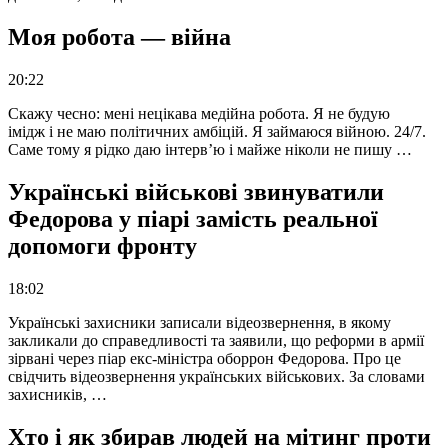
Моя робота — війна
20:22
Скажу чесно: мені нецікава медійна робота. Я не будую
імідж і не маю політичних амбіцій. Я займаюся війною. 24/7.
Саме тому я рідко даю інтерв’ю і майже ніколи не пишу …
Українські військові звинуватили
Федорова у піарі замість реальної
допомоги фронту
18:02
Українські захисники записали відеозвернення, в якому
закликали до справедливості та заявили, що реформи в армії
зірвані через піар екс-міністра оборрон Федорова. Про це
свідчить відеозвернення українських військових. За словами
захисників, …
Хто і як збирав людей на мітинг проти