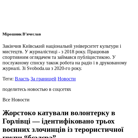
Мірошник В’ячеслав
Закінчив Київський національий університет культури і
мистецтв. У журналістиці - з 2018 року. Працював
спортивним оглядачем та займався публіцистикою. У
послужному списку також робота на радіо і в друкованому
журналі. Зі Svoboda.ua з 2020-го року.
Теги:
Власть
За границей
Новости
поделитесь новостью в соцсетях
Все Новости
Жорстоко катували волонтерку в
Горлівці — ідентифіковано трьох
воєнних злочинців із терористичної
групи “бєзлєра”