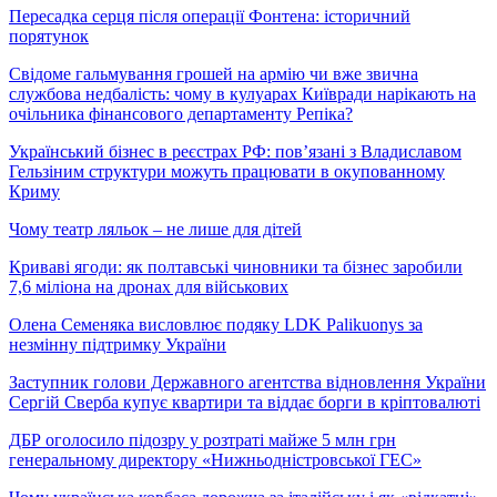
Пересадка серця після операції Фонтена: історичний
порятунок
Свідоме гальмування грошей на армію чи вже звична
службова недбалість: чому в кулуарах Київради нарікають на
очільника фінансового департаменту Репіка?
Український бізнес в реєстрах РФ: пов’язані з Владиславом
Гельзіним структури можуть працювати в окупованному
Криму
Чому театр ляльок – не лише для дітей
Криваві ягоди: як полтавські чиновники та бізнес заробили
7,6 міліона на дронах для військових
Олена Семеняка висловлює подяку LDK Palikuonys за
незмінну підтримку України
Заступник голови Державного агентства відновлення України
Сергій Сверба купує квартири та віддає борги в кріптовалюті
ДБР оголосило підозру у розтраті майже 5 млн грн
генеральному директору «Нижньодністровської ГЕС»