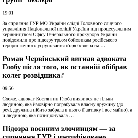
19:01
За сприяння ГУР МО України слідчі Головного слідчого
управління Національної поліції України під процесуальним
керівництвом Офісу Генерального прокурора України
повідомили про підозру трьом бойовикам російського
терористичного угруповання іґоря бєзлєра на …
Роман Червінський вигнав адвоката
Глобу після того, як останній обібрав
колег розвідника?
09:56
Схоже, адвокат Костянтин Глоба виявився не тільки
людиною, яка ймовірно пограбувала власну дружину (до
речі, дружина нібито забрала в нього її автівку і все майно), а
й людиною, яка позиціонувала …
Підозра воєнним злочинцям — за
сприяння ГУР ідентифіковано