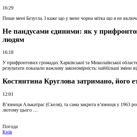
16:29
Пише мені Безугла. І каже що у мене чорна мітка що я не вкл
Не пандусами єдиними: як у прифронто
людям
16:18
У прифронтових громадах Харківської та Миколаївської областе
результати показали важливу закономірність: найбільші зміни в
Костянтина Круглова затримано, його е
12:01
В’язниця Алькатрас (Скеля), та сама закрита в’язниця у 1963 р
лютому цього …
Погода
Київ