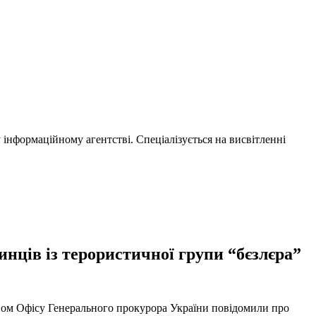
нформаційному агентстві. Спеціалізується на висвітленні
нців із терористичної групи “бєзлєра”
твом Офісу Генерального прокурора України повідомили про