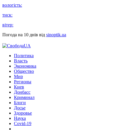
вологість:
тиск:
вітер:
Погода на 10 днів від
sinoptik.ua
Политика
Власть
Экономика
Общество
Мир
Регионы
Киев
Донбасс
Криминал
Блоги
Досье
Здоровье
Наука
Covid-19