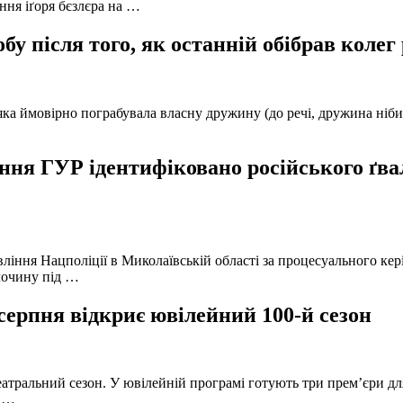
ння іґоря бєзлєра на …
у після того, як останній обібрав колег
а ймовірно пограбувала власну дружину (до речі, дружина нібито 
ня ГУР ідентифіковано російського ґвал
вління Нацполіції в Миколаївській області за процесуального к
лочину під …
серпня відкриє ювілейний 100-й сезон
атральний сезон. У ювілейній програмі готують три прем’єри для
в …