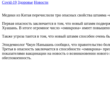
Covid-19
Здоровье
Новости
Медики из Китая перечислили три опасных свойства штамма «
Первая опасность заключается в том, что новый штамм подв
Хуашань. В итоге огромное число «омикрона» имеет повышен
Также угроза таится в том, что новый штамм способен очень бы
Эпидемиолог Чжун Наньшань сообщил, что правительство бол
Третья в опасность заключается в способности «омикрона» пр
показателями вакцинации на новость о возникновении нового
обеспокоенность.