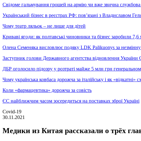
Свідоме гальмування грошей на армію чи вже звична службова 
Український бізнес в реєстрах РФ: пов’язані з Владиславом Г
Чому театр ляльок – не лише для дітей
Криваві ягоди: як полтавські чиновники та бізнес заробили 7,6 
Олена Семеняка висловлює подяку LDK Palikuonys за незмінну
Заступник голови Державного агентства відновлення України С
ДБР оголосило підозру у розтраті майже 5 млн грн генеральн
Чому українська ковбаса дорожча за італійську і як «відкатні»
Коли «фармацевтика» дорожча за совість
ЄС найближчим часом зосередиться на поставках зброї Україні
Covid-19
30.11.2021
Медики из Китая рассказали о трёх г