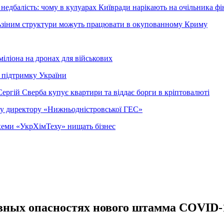
недбалість: чому в кулуарах Київради нарікають на очільника фі
ельзіним структури можуть працювати в окупованному Криму
міліона на дронах для військових
 підтримку України
ергій Сверба купує квартири та віддає борги в кріптовалюті
ому директору «Нижньодністровської ГЕС»
 схеми «УкрХімТеху» нищать бізнес
лавных опасностях нового штамма COVID