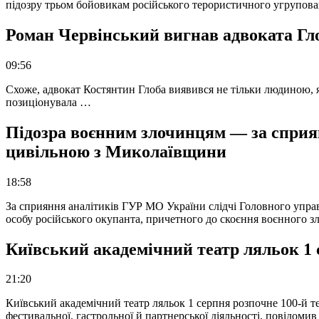
підозру трьом бойовикам російського терористичного угрупова
Роман Червінський вигнав адвоката Глоб
09:56
Схоже, адвокат Костянтин Глоба виявився не тільки людиною, як
позиціонувала …
Підозра воєнним злочинцям — за сприян
цивільною з Миколаївщини
18:58
За сприяння аналітиків ГУР МО України слідчі Головного упра
особу російського окупанта, причетного до скоєння воєнного з
Київський академічний театр ляльок 1 
21:20
Київський академічний театр ляльок 1 серпня розпочне 100-й те
фестивальної, гастрольної й партнерської діяльності, повідоми