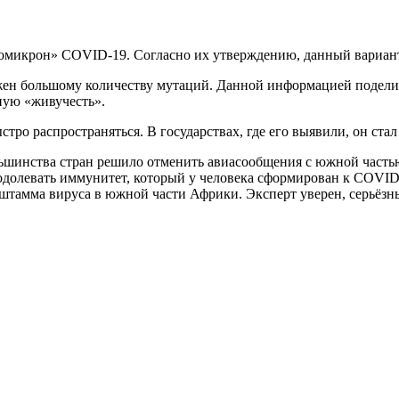
омикрон» COVID-19. Согласно их утверждению, данный вариант
ержен большому количеству мутаций. Данной информацией поде
ную «живучесть».
стро распространяться. В государствах, где его выявили, он ста
ьшинства стран решило отменить авиасообщения с южной часть
еодолевать иммунитет, который у человека сформирован к COVI
 штамма вируса в южной части Африки. Эксперт уверен, серьёз