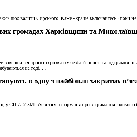
ючаюсь щоб валити Сирського. Каже «краще включайтесь» поки не
вих громадах Харківщини та Миколаївщи
й завершився проєкт із розвитку безбар’єрності та підтримки пс
ідбуваються не тоді, …
тапують в одну з найбільш закритих в’яз
оці, у США У ЗМІ з’явилася інформація про затримання відомого б