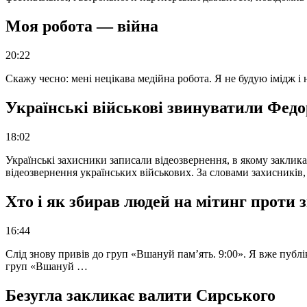
Моя робота — війна
20:22
Скажу чесно: мені нецікава медійна робота. Я не будую імідж і
Українські військові звинуватили Федор
18:02
Українські захисники записали відеозвернення, в якому закликал
відеозвернення українських військових. За словами захисників
Хто і як збирав людей на мітинг проти
16:44
Слід знову привів до груп «Вшануй пам’ять. 9:00». Я вже публі
груп «Вшануй …
Безугла закликає валити Сирського