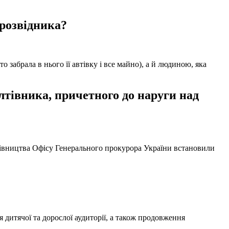
 розвідника?
забрала в нього її автівку і все майно), а й людиною, яка
тівника, причетного до наруги над
ерівництва Офісу Генерального прокурора України встановили
 дитячої та дорослої аудиторії, а також продовження