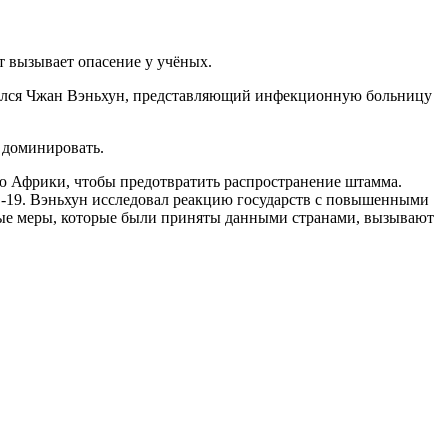
 вызывает опасение у учёных.
лился Чжан Вэньхун, представляющий инфекционную больницу
л доминировать.
ю Африки, чтобы предотвратить распространение штамма.
D-19. Вэньхун исследовал реакцию государств с повышенными
ные меры, которые были приняты данными странами, вызывают