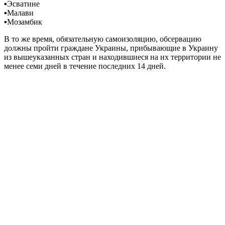
▪️Эсватине
▪️Малави
▪️Мозамбик
В то же время, обязательную самоизоляцию, обсервацию
должны пройти граждане Украины, прибывающие в Украину
из вышеуказанных стран и находившиеся на их территории не
менее семи дней в течение последних 14 дней.