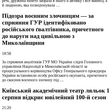
речі, дружина нібито забрала в нього її автівку і все майно), а
й людиною, яка позиціонувала …
Підозра воєнним злочинцям — за
сприяння ГУР ідентифіковано
російського ґвалтівника, причетного
до наруги над цивільною з
Миколаївщини
18:58
За сприяння аналітиків ГУР МО України слідчі Головного
управління Нацполіції в Миколаївській області за
процесуального керівництва Офісу Генерального прокурора
України встановили особу російського окупанта, причетного
до скоєння воєнного злочину під …
Київський академічний театр ляльок 1
серпня відкриє ювілейний 100-й сезон
21:20