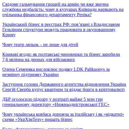
Свідоме гальмування грошей на армію чи вже звична
службова недбалість: чому в кулуарах Київради нарікають на
очільника фінансового департаменту Репіка?
Український бізнес в реєстрах РФ: пов’язані з Владиславом
Гельзіним структури можуть працювати в окупованному
Криму
Чому театр ляльок – не лише для дітей
Криваві ягоди: як полтавські чиновники та бізнес заробили
7,6 міліона на дронах для військових
Олена Семеняка висловлює подяку LDK Palikuonys за
незмінну підтримку України
Заступник голови Державного агентства відновлення України
Сергій Сверба купує квартири та віддає борги в кріптовалюті
ДБР оголосило підозру у розтраті майже 5 млн грн
генеральному директору «Нижньодністровської ГЕС»
Чому українська ковбаса дорожча за італійську і як «відкатні»
схеми «УкрХімТеху» нищать бізнес