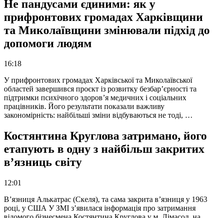
Не пандусами єдиними: як у
прифронтових громадах Харківщини
та Миколаївщини змінювали підхід до
допомоги людям
16:18
У прифронтових громадах Харківської та Миколаївської
областей завершився проєкт із розвитку безбар’єрності та
підтримки психічного здоров’я медичних і соціальних
працівників. Його результати показали важливу
закономірність: найбільші зміни відбуваються не тоді, …
Костянтина Круглова затримано, його
етапують в одну з найбільш закритих
в’язниць світу
12:01
В’язниця Алькатрас (Скеля), та сама закрита в’язниця у 1963
році, у США У ЗМІ з’явилася інформація про затримання
відомого бізнесмена Костянтина Круглова у м. Лімасол, на