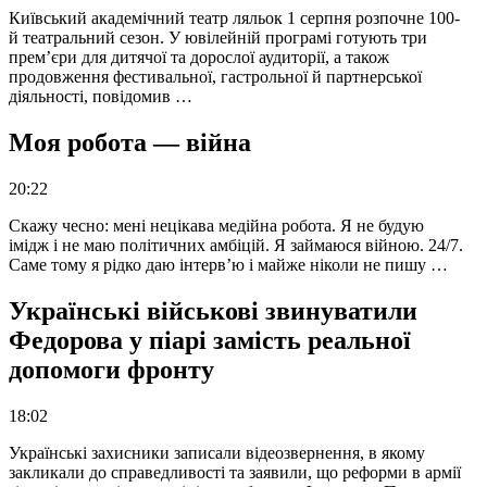
Київський академічний театр ляльок 1 серпня розпочне 100-
й театральний сезон. У ювілейній програмі готують три
прем’єри для дитячої та дорослої аудиторії, а також
продовження фестивальної, гастрольної й партнерської
діяльності, повідомив …
Моя робота — війна
20:22
Скажу чесно: мені нецікава медійна робота. Я не будую
імідж і не маю політичних амбіцій. Я займаюся війною. 24/7.
Саме тому я рідко даю інтерв’ю і майже ніколи не пишу …
Українські військові звинуватили
Федорова у піарі замість реальної
допомоги фронту
18:02
Українські захисники записали відеозвернення, в якому
закликали до справедливості та заявили, що реформи в армії