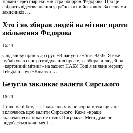
зірвані через піар екс-міністра оборрон Федорова. Про це
свідчить відеозвернення українських військових. За словами
захисників, …
Хто і як збирав людей на мітинг проти
звільнення Федорова
16:44
Слід знову привів до груп «Вшануй пам’ять. 9:00». Я вже
публікував своє розслідування про те, як збирали людей на
«картонний мітинг» на захист НАБУ. Тоді я виявив мережу
Telegram-груп «Вшануй …
Безугла закликає валити Сирського
16:29
Пише мені Безугла. І каже що у мене чорна мітка що я не
включаюсь щоб валити Сирського. Каже «краще
включайтесь» поки не пізно. Погрожує. Мені дуже не
подобається коли мені …