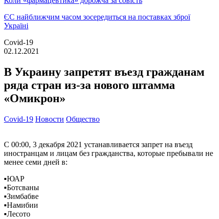
Коли «фармацевтика» дорожча за совість
ЄС найближчим часом зосередиться на поставках зброї
Україні
Covid-19
02.12.2021
В Украину запретят въезд гражданам
ряда стран из-за нового штамма
«Омикрон»
Covid-19
Новости
Общество
С 00:00, 3 декабря 2021 устанавливается запрет на въезд
иностранцам и лицам без гражданства, которые пребывали не
менее семи дней в:
▪️ЮАР
▪️Ботсваны
▪️Зимбабве
▪️Намибии
▪️Лесото