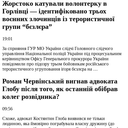
Жорстоко катували волонтерку в
Горлівці — ідентифіковано трьох
воєнних злочинців із терористичної
групи “бєзлєра”
19:01
За сприяння ГУР МО України слідчі Головного слідчого
управління Національної поліції України під процесуальним
керівництвом Офісу Генерального прокурора України
повідомили про підозру трьом бойовикам російського
терористичного угруповання іґоря бєзлєра на …
Роман Червінський вигнав адвоката
Глобу після того, як останній обібрав
колег розвідника?
09:56
Схоже, адвокат Костянтин Глоба виявився не тільки
людиною, яка ймовірно пограбувала власну дружину (до