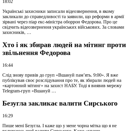
18:02
Українські захисники записали відеозвернення, в якому
закликали до справедливості та заявили, що реформи в армії
зірвані через піар екс-міністра оборрон Федорова. Про це
свідчить відеозвернення українських військових. За словами
захисників, …
Хто і як збирав людей на мітинг проти
звільнення Федорова
16:44
Слід знову привів до груп «Вшануй пам’ять. 9:00». Я вже
публікував своє розслідування про те, як збирали людей на
«картонний мітинг» на захист НАБУ. Тоді я виявив мережу
Telegram-груп «Вшануй …
Безугла закликає валити Сирського
16:29
Пише мені Безугла. І каже що у мене чорна мітка що я не
включаюсь щоб валити Сирського. Каже «краще