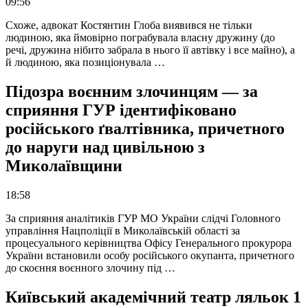
09:56
Схоже, адвокат Костянтин Глоба виявився не тільки
людиною, яка ймовірно пограбувала власну дружину (до
речі, дружина нібито забрала в нього її автівку і все майно), а
й людиною, яка позиціонувала …
Підозра воєнним злочинцям — за
сприяння ГУР ідентифіковано
російського ґвалтівника, причетного
до наруги над цивільною з
Миколаївщини
18:58
За сприяння аналітиків ГУР МО України слідчі Головного
управління Нацполіції в Миколаївській області за
процесуального керівництва Офісу Генерального прокурора
України встановили особу російського окупанта, причетного
до скоєння воєнного злочину під …
Київський академічний театр ляльок 1