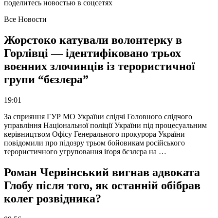
поделитесь новостью в соцсетях
Все Новости
Жорстоко катували волонтерку в
Горлівці — ідентифіковано трьох
воєнних злочинців із терористичної
групи “бєзлєра”
19:01
За сприяння ГУР МО України слідчі Головного слідчого
управління Національної поліції України під процесуальним
керівництвом Офісу Генерального прокурора України
повідомили про підозру трьом бойовикам російського
терористичного угруповання іґоря бєзлєра на …
Роман Червінський вигнав адвоката
Глобу після того, як останній обібрав
колег розвідника?