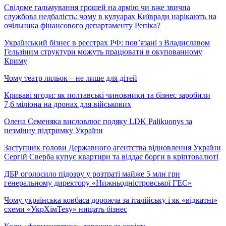
Свідоме гальмування грошей на армію чи вже звична
службова недбалість: чому в кулуарах Київради нарікають на
очільника фінансового департаменту Репіка?
Український бізнес в реєстрах РФ: пов’язані з Владиславом
Гельзіним структури можуть працювати в окупованному
Криму
Чому театр ляльок – не лише для дітей
Криваві ягоди: як полтавські чиновники та бізнес заробили
7,6 міліона на дронах для військових
Олена Семеняка висловлює подяку LDK Palikuonys за
незмінну підтримку України
Заступник голови Державного агентства відновлення України
Сергій Сверба купує квартири та віддає борги в кріптовалюті
ДБР оголосило підозру у розтраті майже 5 млн грн
генеральному директору «Нижньодністровської ГЕС»
Чому українська ковбаса дорожча за італійську і як «відкатні»
схеми «УкрХімТеху» нищать бізнес