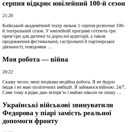
серпня відкриє ювілейний 100-й сезон
21:20
Київський академічний театр ляльок 1 серпня розпочне 100-
й театральний сезон. У ювілейній програмі готують три
прем’єри для дитячої та дорослої аудиторії, а також
продовження фестивальної, гастрольної й партнерської
діяльності, повідомив …
Моя робота — війна
20:22
Скажу чесно: мені нецікава медійна робота. Я не будую
імідж і не маю політичних амбіцій. Я займаюся війною. 24/7.
Саме тому я рідко даю інтерв’ю і майже ніколи не пишу …
Українські військові звинуватили
Федорова у піарі замість реальної
допомоги фронту