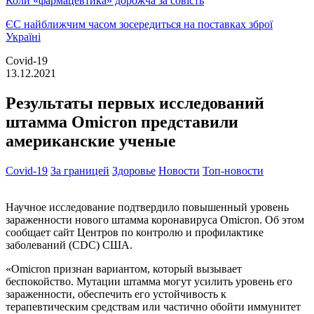
Коли «фармацевтика» дорожча за совість
ЄС найближчим часом зосередиться на поставках зброї
Україні
Covid-19
13.12.2021
Результаты первых исследований
штамма Omicron представили
американские ученые
Covid-19
За границей
Здоровье
Новости
Топ-новости
Научное исследование подтвердило повышенный уровень
зараженности нового штамма коронавируса Omicron. Об этом
сообщает сайт Центров по контролю и профилактике
заболеваний (CDC) США.
«Omicron признан вариантом, который вызывает
беспокойство. Мутации штамма могут усилить уровень его
зараженности, обеспечить его устойчивость к
терапевтическим средствам или частично обойти иммунитет