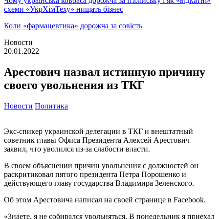
Чому українська ковбаса дорожча за італійську і як «відкатні»
схеми «УкрХімТеху» нищать бізнес
Коли «фармацевтика» дорожча за совість
Новости
20.01.2022
Арестович назвал истинную причину
своего увольнения из ТКГ
Новости
Политика
Экс-спикер украинской делегации в ТКГ и внештатный
советник главы Офиса Президента Алексей Арестович
заявил, что уволился из-за слабости власти.
В своем объяснении причин увольнения с должностей он
раскритиковал пятого президента Петра Порошенко и
действующего главу государства Владимира Зеленского.
Об этом Арестовича написал на своей странице в Facebook.
«Знаете, я не собирался увольняться. В понедельник я приехал