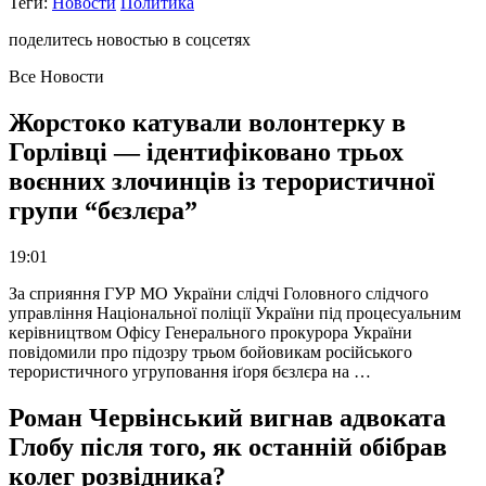
Теги:
Новости
Политика
поделитесь новостью в соцсетях
Все Новости
Жорстоко катували волонтерку в
Горлівці — ідентифіковано трьох
воєнних злочинців із терористичної
групи “бєзлєра”
19:01
За сприяння ГУР МО України слідчі Головного слідчого
управління Національної поліції України під процесуальним
керівництвом Офісу Генерального прокурора України
повідомили про підозру трьом бойовикам російського
терористичного угруповання іґоря бєзлєра на …
Роман Червінський вигнав адвоката
Глобу після того, як останній обібрав
колег розвідника?