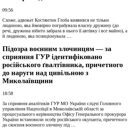
09:56
Схоже, адвокат Костянтин Глоба виявився не тільки
людиною, яка ймовірно пограбувала власну дружину (до
речі, дружина нібито забрала в нього її автівку і все майно), а
й людиною, яка позиціонувала …
Підозра воєнним злочинцям — за
сприяння ГУР ідентифіковано
російського ґвалтівника, причетного
до наруги над цивільною з
Миколаївщини
18:58
За сприяння аналітиків ГУР МО України слідчі Головного
управління Нацполіції в Миколаївській області за
процесуального керівництва Офісу Генерального прокурора
України встановили особу російського окупанта, причетного
до скоєння воєнного злочину під …