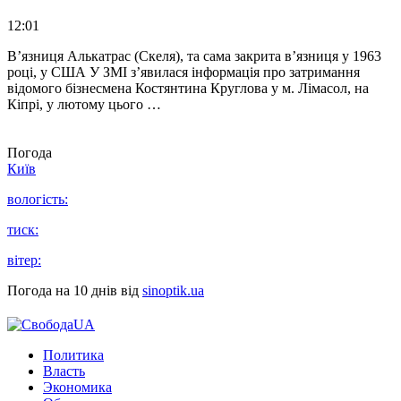
12:01
В’язниця Алькатрас (Скеля), та сама закрита в’язниця у 1963
році, у США У ЗМІ з’явилася інформація про затримання
відомого бізнесмена Костянтина Круглова у м. Лімасол, на
Кіпрі, у лютому цього …
Погода
Київ
вологість:
тиск:
вітер:
Погода на 10 днів від
sinoptik.ua
Политика
Власть
Экономика