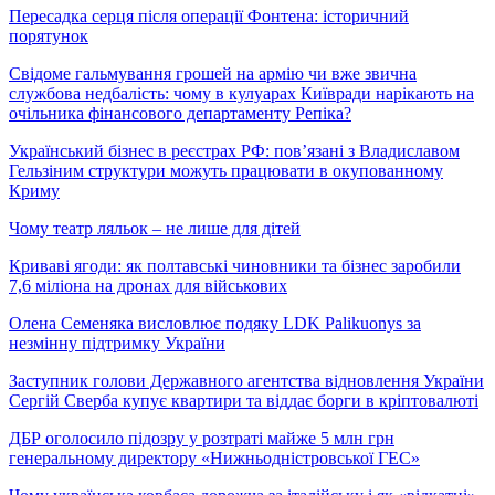
Пересадка серця після операції Фонтена: історичний
порятунок
Свідоме гальмування грошей на армію чи вже звична
службова недбалість: чому в кулуарах Київради нарікають на
очільника фінансового департаменту Репіка?
Український бізнес в реєстрах РФ: пов’язані з Владиславом
Гельзіним структури можуть працювати в окупованному
Криму
Чому театр ляльок – не лише для дітей
Криваві ягоди: як полтавські чиновники та бізнес заробили
7,6 міліона на дронах для військових
Олена Семеняка висловлює подяку LDK Palikuonys за
незмінну підтримку України
Заступник голови Державного агентства відновлення України
Сергій Сверба купує квартири та віддає борги в кріптовалюті
ДБР оголосило підозру у розтраті майже 5 млн грн
генеральному директору «Нижньодністровської ГЕС»