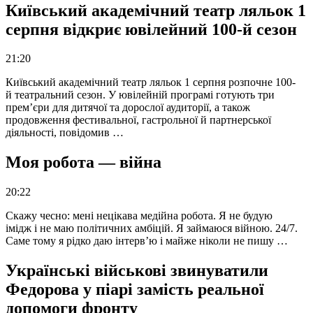
Київський академічний театр ляльок 1
серпня відкриє ювілейний 100-й сезон
21:20
Київський академічний театр ляльок 1 серпня розпочне 100-
й театральний сезон. У ювілейній програмі готують три
прем’єри для дитячої та дорослої аудиторії, а також
продовження фестивальної, гастрольної й партнерської
діяльності, повідомив …
Моя робота — війна
20:22
Скажу чесно: мені нецікава медійна робота. Я не будую
імідж і не маю політичних амбіцій. Я займаюся війною. 24/7.
Саме тому я рідко даю інтерв’ю і майже ніколи не пишу …
Українські військові звинуватили
Федорова у піарі замість реальної
допомоги фронту