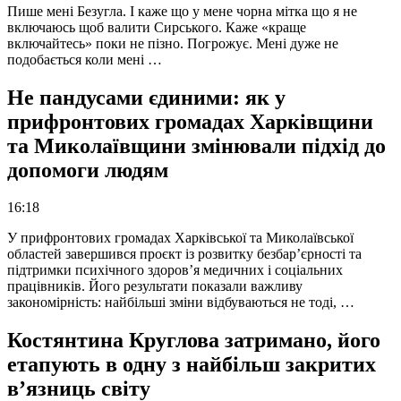
Пише мені Безугла. І каже що у мене чорна мітка що я не
включаюсь щоб валити Сирського. Каже «краще
включайтесь» поки не пізно. Погрожує. Мені дуже не
подобається коли мені …
Не пандусами єдиними: як у
прифронтових громадах Харківщини
та Миколаївщини змінювали підхід до
допомоги людям
16:18
У прифронтових громадах Харківської та Миколаївської
областей завершився проєкт із розвитку безбар’єрності та
підтримки психічного здоров’я медичних і соціальних
працівників. Його результати показали важливу
закономірність: найбільші зміни відбуваються не тоді, …
Костянтина Круглова затримано, його
етапують в одну з найбільш закритих
в’язниць світу