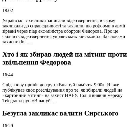
18:02
Українські захисники записали відеозвернення, в якому
закликали до справедливості та заявили, що реформи в армії
зірвані через піар екс-міністра оборрон Федорова. Про це
свідчить відеозвернення українських військових. За словами
захисників, …
Хто і як збирав людей на мітинг проти
звільнення Федорова
16:44
Слід знову привів до груп «Вшануй пам’ять. 9:00». Я вже
публікував своє розслідування про те, як збирали людей на
«картонний мітинг» на захист НАБУ. Тоді я виявив мережу
Telegram-груп «Вшануй …
Безугла закликає валити Сирського
16:29