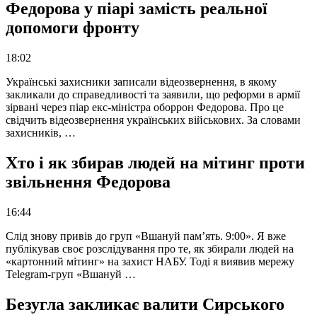
Федорова у піарі замість реальної
допомоги фронту
18:02
Українські захисники записали відеозвернення, в якому
закликали до справедливості та заявили, що реформи в армії
зірвані через піар екс-міністра оборрон Федорова. Про це
свідчить відеозвернення українських військових. За словами
захисників, …
Хто і як збирав людей на мітинг проти
звільнення Федорова
16:44
Слід знову привів до груп «Вшануй пам’ять. 9:00». Я вже
публікував своє розслідування про те, як збирали людей на
«картонний мітинг» на захист НАБУ. Тоді я виявив мережу
Telegram-груп «Вшануй …
Безугла закликає валити Сирського