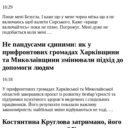
16:29
Пише мені Безугла. І каже що у мене чорна мітка що я не
включаюсь щоб валити Сирського. Каже «краще
включайтесь» поки не пізно. Погрожує. Мені дуже не
подобається коли мені …
Не пандусами єдиними: як у
прифронтових громадах Харківщини
та Миколаївщини змінювали підхід до
допомоги людям
16:18
У прифронтових громадах Харківської та Миколаївської
областей завершився проєкт із розвитку безбар’єрності та
підтримки психічного здоров’я медичних і соціальних
працівників. Його результати показали важливу
закономірність: найбільші зміни відбуваються не тоді, …
Костянтина Круглова затримано, його