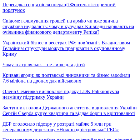
Пересадка серця після операції Фонтена: історичний
порятунок
Свідоме гальмування грошей на армію чи вже звична
службова недбалість: чому в кулуарах Київради нарікають на
очільника фінансового департаменту Репіка?
Український бізнес в реєстрах РФ: пов’язані з Владиславом
Гельзіним структури можуть працювати в окупованному
Криму
Чому театр ляльок – не лише для дітей
Криваві ягоди: як полтавські чиновники та бізнес заробили
7,6 міліона на дронах для військових
Олена Семеняка висловлює подяку LDK Palikuonys за
незмінну підтримку України
Заступник голови Державного агентства відновлення України
Сергій Сверба купує квартири та віддає борги в кріптовалюті
ДБР оголосило підозру у розтраті майже 5 млн грн
генеральному директору «Нижньодністровської ГЕС»