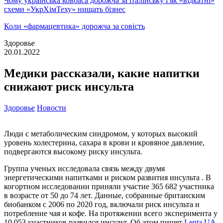
Чому українська ковбаса дорожча за італійську і як «відкатні»
схеми «УкрХімТеху» нищать бізнес
Коли «фармацевтика» дорожча за совість
Здоровье
20.01.2022
Медики рассказали, какие напитки
снижают риск инсульта
Здоровье
Новости
Люди с метаболическим синдромом, у которых высокий
уровень холестерина, сахара в крови и кровяное давление,
подвергаются высокому риску инсульта.
Группа ученых исследовала связь между двумя
энергетическими напитками и риском развития инсульта . В
когортном исследовании приняли участие 365 682 участника
в возрасте от 50 до 74 лет. Данные, собранные британским
биобанком с 2006 по 2020 год, включали риск инсульта и
потребление чая и кофе. На протяжении всего эксперимента у
10 053 участников развился инсульт. Об этом пишет
Lenta.UA.