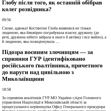
Глобу після того, як останній обібрав
колег розвідника?
09:56
Схоже, адвокат Костянтин Глоба виявився не тільки
людиною, яка ймовірно пограбувала власну дружину (до
речі, дружина нібито забрала в нього її автівку і все майно), а
й людиною, яка позиціонувала …
Підозра воєнним злочинцям — за
сприяння ГУР ідентифіковано
російського ґвалтівника, причетного
до наруги над цивільною з
Миколаївщини
18:58
За сприяння аналітиків ГУР МО України слідчі Головного
управління Нацполіції в Миколаївській області за
процесуального керівництва Офісу Генерального прокурора