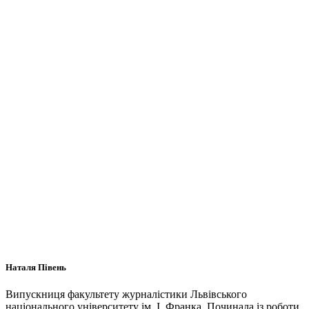
Наталя Півень
Випускниця факультету журналістики Львівського
національного університету ім. І. Франка. Починала із роботи