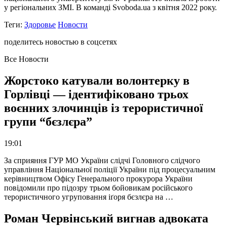
у регіональних ЗМІ. В команді Svoboda.ua з квітня 2022 року.
Теги:
Здоровье
Новости
поделитесь новостью в соцсетях
Все Новости
Жорстоко катували волонтерку в
Горлівці — ідентифіковано трьох
воєнних злочинців із терористичної
групи “бєзлєра”
19:01
За сприяння ГУР МО України слідчі Головного слідчого
управління Національної поліції України під процесуальним
керівництвом Офісу Генерального прокурора України
повідомили про підозру трьом бойовикам російського
терористичного угруповання іґоря бєзлєра на …
Роман Червінський вигнав адвоката