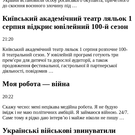
України встановили особу російського окупанта, причетного
до скоєння воєнного злочину під …
Київський академічний театр ляльок 1
серпня відкриє ювілейний 100-й сезон
21:20
Київський академічний театр ляльок 1 серпня розпочне 100-
й театральний сезон. У ювілейній програмі готують три
прем’єри для дитячої та дорослої аудиторії, а також
продовження фестивальної, гастрольної й партнерської
діяльності, повідомив …
Моя робота — війна
20:22
Скажу чесно: мені нецікава медійна робота. Я не будую
імідж і не маю політичних амбіцій. Я займаюся війною. 24/7.
Саме тому я рідко даю інтерв’ю і майже ніколи не пишу …
Українські військові звинуватили