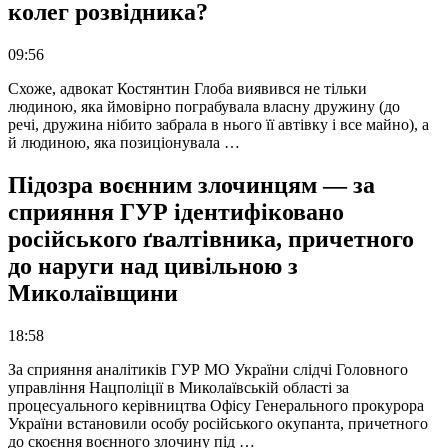
колег розвідника?
09:56
Схоже, адвокат Костянтин Глоба виявився не тільки
людиною, яка ймовірно пограбувала власну дружину (до
речі, дружина нібито забрала в нього її автівку і все майно), а
й людиною, яка позиціонувала …
Підозра воєнним злочинцям — за
сприяння ГУР ідентифіковано
російського ґвалтівника, причетного
до наруги над цивільною з
Миколаївщини
18:58
За сприяння аналітиків ГУР МО України слідчі Головного
управління Нацполіції в Миколаївській області за
процесуального керівництва Офісу Генерального прокурора
України встановили особу російського окупанта, причетного
до скоєння воєнного злочину під …