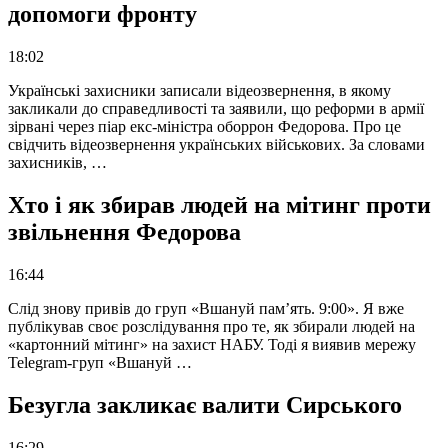
допомоги фронту
18:02
Українські захисники записали відеозвернення, в якому
закликали до справедливості та заявили, що реформи в армії
зірвані через піар екс-міністра оборрон Федорова. Про це
свідчить відеозвернення українських військових. За словами
захисників, …
Хто і як збирав людей на мітинг проти
звільнення Федорова
16:44
Слід знову привів до груп «Вшануй пам’ять. 9:00». Я вже
публікував своє розслідування про те, як збирали людей на
«картонний мітинг» на захист НАБУ. Тоді я виявив мережу
Telegram-груп «Вшануй …
Безугла закликає валити Сирського
16:29