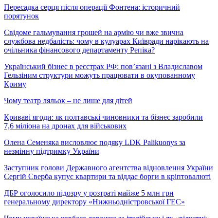
Пересадка серця після операції Фонтена: історичний
порятунок
Свідоме гальмування грошей на армію чи вже звична
службова недбалість: чому в кулуарах Київради нарікають на
очільника фінансового департаменту Репіка?
Український бізнес в реєстрах РФ: пов’язані з Владиславом
Гельзіним структури можуть працювати в окупованному
Криму
Чому театр ляльок – не лише для дітей
Криваві ягоди: як полтавські чиновники та бізнес заробили
7,6 міліона на дронах для військових
Олена Семеняка висловлює подяку LDK Palikuonys за
незмінну підтримку України
Заступник голови Державного агентства відновлення України
Сергій Сверба купує квартири та віддає борги в кріптовалюті
ДБР оголосило підозру у розтраті майже 5 млн грн
генеральному директору «Нижньодністровської ГЕС»