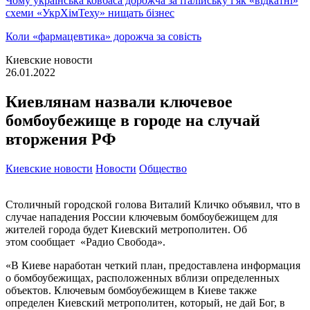
Чому українська ковбаса дорожча за італійську і як «відкатні»
схеми «УкрХімТеху» нищать бізнес
Коли «фармацевтика» дорожча за совість
Киевские новости
26.01.2022
Киевлянам назвали ключевое
бомбоубежище в городе на случай
вторжения РФ
Киевские новости
Новости
Общество
Столичный городской голова Виталий Кличко объявил, что в
случае нападения России ключевым бомбоубежищем для
жителей города будет Киевский метрополитен. Об
этом сообщает «Радио Свобода».
«В Киеве наработан четкий план, предоставлена информация
о бомбоубежищах, расположенных вблизи определенных
объектов. Ключевым бомбоубежищем в Киеве также
определен Киевский метрополитен, который, не дай Бог, в