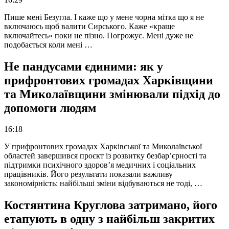
Пише мені Безугла. І каже що у мене чорна мітка що я не
включаюсь щоб валити Сирського. Каже «краще
включайтесь» поки не пізно. Погрожує. Мені дуже не
подобається коли мені …
Не пандусами єдиними: як у
прифронтових громадах Харківщини
та Миколаївщини змінювали підхід до
допомоги людям
16:18
У прифронтових громадах Харківської та Миколаївської
областей завершився проєкт із розвитку безбар’єрності та
підтримки психічного здоров’я медичних і соціальних
працівників. Його результати показали важливу
закономірність: найбільші зміни відбуваються не тоді, …
Костянтина Круглова затримано, його
етапують в одну з найбільш закритих