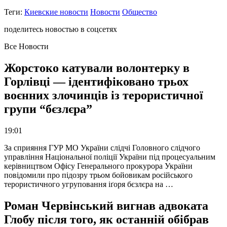
Теги:
Киевские новости
Новости
Общество
поделитесь новостью в соцсетях
Все Новости
Жорстоко катували волонтерку в
Горлівці — ідентифіковано трьох
воєнних злочинців із терористичної
групи “бєзлєра”
19:01
За сприяння ГУР МО України слідчі Головного слідчого
управління Національної поліції України під процесуальним
керівництвом Офісу Генерального прокурора України
повідомили про підозру трьом бойовикам російського
терористичного угруповання іґоря бєзлєра на …
Роман Червінський вигнав адвоката
Глобу після того, як останній обібрав