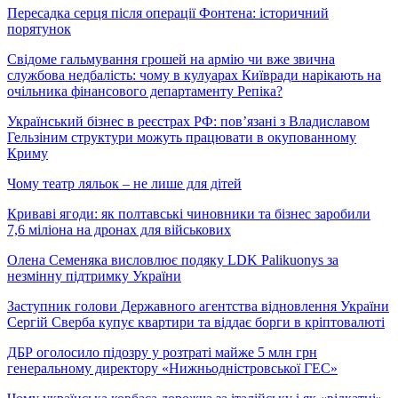
Пересадка серця після операції Фонтена: історичний
порятунок
Свідоме гальмування грошей на армію чи вже звична
службова недбалість: чому в кулуарах Київради нарікають на
очільника фінансового департаменту Репіка?
Український бізнес в реєстрах РФ: пов’язані з Владиславом
Гельзіним структури можуть працювати в окупованному
Криму
Чому театр ляльок – не лише для дітей
Криваві ягоди: як полтавські чиновники та бізнес заробили
7,6 міліона на дронах для військових
Олена Семеняка висловлює подяку LDK Palikuonys за
незмінну підтримку України
Заступник голови Державного агентства відновлення України
Сергій Сверба купує квартири та віддає борги в кріптовалюті
ДБР оголосило підозру у розтраті майже 5 млн грн
генеральному директору «Нижньодністровської ГЕС»