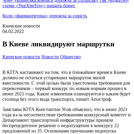
Чому українська ковбаса дорожча за італійську і як «відкатні»
схеми «УкрХімТеху» нищать бізнес
Коли «фармацевтика» дорожча за совість
Киевские новости
04.02.2022
В Киеве ликвидируют маршрутки
Киевские новости
Новости
Общество
В КГГА настаивают на том, что в ближайшее время в Киеве
должно не остаться устаревших маршруток малой
вместимости. С этой целью были ужесточены требования для
перевозчиков – первый конкурс по новым нормам прошел в
июне 2021 года. Какие изменения планируются и каким будет
столица без этого вида транспорта, пишет Апостроф.
Замглавы КГГА Константин Усов объяснил, что в июне 2021
года из-за несоответствия требованиям конкурсный комитет и
Департамент транспортной инфраструктуры приняли
беспрецедентное решение о недопущении к конкурсу 22
предложений из 35. Основными причинами недопуска