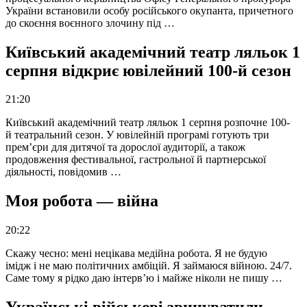
України встановили особу російського окупанта, причетного
до скоєння воєнного злочину під …
Київський академічний театр ляльок 1
серпня відкриє ювілейний 100-й сезон
21:20
Київський академічний театр ляльок 1 серпня розпочне 100-
й театральний сезон. У ювілейній програмі готують три
прем’єри для дитячої та дорослої аудиторії, а також
продовження фестивальної, гастрольної й партнерської
діяльності, повідомив …
Моя робота — війна
20:22
Скажу чесно: мені нецікава медійна робота. Я не будую
імідж і не маю політичних амбіцій. Я займаюся війною. 24/7.
Саме тому я рідко даю інтерв’ю і майже ніколи не пишу …