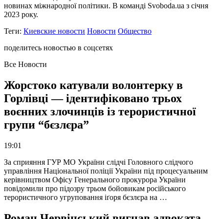
новинах міжнародної політики. В команді Svoboda.ua з січня
2023 року.
Теги:
Киевские новости
Новости
Общество
поделитесь новостью в соцсетях
Все Новости
Жорстоко катували волонтерку в
Горлівці — ідентифіковано трьох
воєнних злочинців із терористичної
групи “бєзлєра”
19:01
За сприяння ГУР МО України слідчі Головного слідчого
управління Національної поліції України під процесуальним
керівництвом Офісу Генерального прокурора України
повідомили про підозру трьом бойовикам російського
терористичного угруповання іґоря бєзлєра на …
Роман Червінський вигнав адвоката