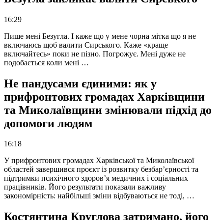
16:29
Пише мені Безугла. І каже що у мене чорна мітка що я не
включаюсь щоб валити Сирського. Каже «краще
включайтесь» поки не пізно. Погрожує. Мені дуже не
подобається коли мені …
Не пандусами єдиними: як у
прифронтових громадах Харківщини
та Миколаївщини змінювали підхід до
допомоги людям
16:18
У прифронтових громадах Харківської та Миколаївської
областей завершився проєкт із розвитку безбар’єрності та
підтримки психічного здоров’я медичних і соціальних
працівників. Його результати показали важливу
закономірність: найбільші зміни відбуваються не тоді, …
Костянтина Круглова затримано, його