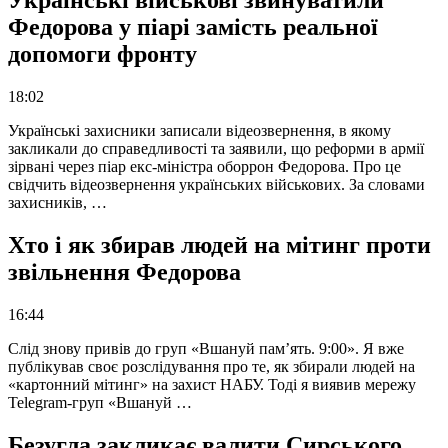
Українські військові звинуватили
Федорова у піарі замість реальної
допомоги фронту
18:02
Українські захисники записали відеозвернення, в якому
закликали до справедливості та заявили, що реформи в армії
зірвані через піар екс-міністра оборрон Федорова. Про це
свідчить відеозвернення українських військових. За словами
захисників, …
Хто і як збирав людей на мітинг проти
звільнення Федорова
16:44
Слід знову привів до груп «Вшануй пам’ять. 9:00». Я вже
публікував своє розслідування про те, як збирали людей на
«картонний мітинг» на захист НАБУ. Тоді я виявив мережу
Telegram-груп «Вшануй …
Безугла закликає валити Сирського