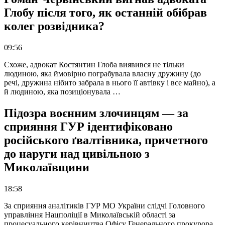
Глобу після того, як останній обібрав
колег розвідника?
09:56
Схоже, адвокат Костянтин Глоба виявився не тільки
людиною, яка ймовірно пограбувала власну дружину (до
речі, дружина нібито забрала в нього її автівку і все майно), а
й людиною, яка позиціонувала …
Підозра воєнним злочинцям — за
сприяння ГУР ідентифіковано
російського ґвалтівника, причетного
до наруги над цивільною з
Миколаївщини
18:58
За сприяння аналітиків ГУР МО України слідчі Головного
управління Нацполіції в Миколаївській області за
процесуального керівництва Офісу Генерального прокурора