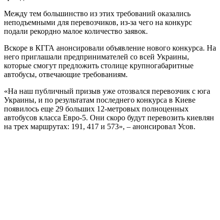
Между тем большинство из этих требований оказались
неподъемными для перевозчиков, из-за чего на конкурс
подали рекордно малое количество заявок.
Вскоре в КГГА анонсировали объявление нового конкурса. На
него приглашали предпринимателей со всей Украины,
которые смогут предложить столице крупногабаритные
автобусы, отвечающие требованиям.
«На наш публичный призыв уже отозвался перевозчик с юга
Украины, и по результатам последнего конкурса в Киеве
появилось еще 29 больших 12-метровых полноценных
автобусов класса Евро-5. Они скоро будут перевозить киевлян
на трех маршрутах: 191, 417 и 573», – анонсировал Усов.