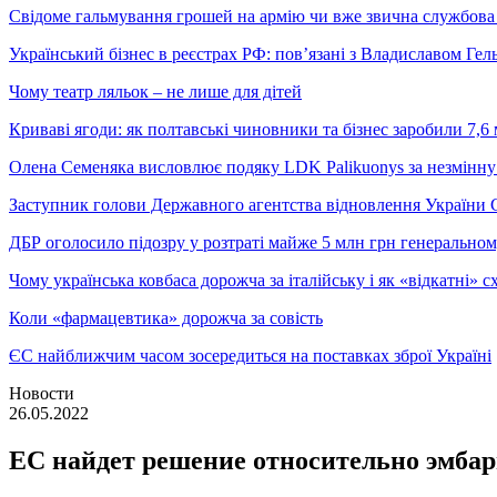
Свідоме гальмування грошей на армію чи вже звична службова 
Український бізнес в реєстрах РФ: пов’язані з Владиславом Г
Чому театр ляльок – не лише для дітей
Криваві ягоди: як полтавські чиновники та бізнес заробили 7,6 
Олена Семеняка висловлює подяку LDK Palikuonys за незмінну
Заступник голови Державного агентства відновлення України С
ДБР оголосило підозру у розтраті майже 5 млн грн генеральн
Чому українська ковбаса дорожча за італійську і як «відкатні»
Коли «фармацевтика» дорожча за совість
ЄС найближчим часом зосередиться на поставках зброї Україні
Новости
26.05.2022
ЕС найдет решение относительно эмбар