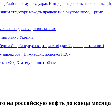
недбалість: чому в кулуарах Київради нарікають на очільника фі
ельзіним структури можуть працювати в окупованному Криму
міліона на дронах для військових
 підтримку України
ергій Сверба купує квартири та віддає борги в кріптовалюті
ому директору «Нижньодністровської ГЕС»
 схеми «УкрХімТеху» нищать бізнес
го на российскую нефть до конца месяца