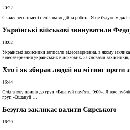
20:22
Скажу чесно: мені нецікава медійна робота. Я не будую імідж і
Українські військові звинуватили Федор
18:02
Українські захисники записали відеозвернення, в якому закликал
відеозвернення українських військових. За словами захисників
Хто і як збирав людей на мітинг проти
16:44
Слід знову привів до груп «Вшануй пам’ять. 9:00». Я вже публі
груп «Вшануй …
Безугла закликає валити Сирського
16:29