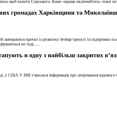
ючаюсь щоб валити Сирського. Каже «краще включайтесь» поки не
вих громадах Харківщини та Миколаївщи
й завершився проєкт із розвитку безбар’єрності та підтримки пс
ідбуваються не тоді, …
тапують в одну з найбільш закритих в’яз
оці, у США У ЗМІ з’явилася інформація про затримання відомого б