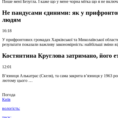
Пише мені Безугла. І каже що у мене чорна мітка що я не вкл
Не пандусами єдиними: як у прифронто
людям
16:18
У прифронтових громадах Харківської та Миколаївської областе
результати показали важливу закономірність: найбільші зміни в
Костянтина Круглова затримано, його е
12:01
В’язниця Алькатрас (Скеля), та сама закрита в’язниця у 1963 р
лютому цього …
Погода
Київ
вологість:
тиск: