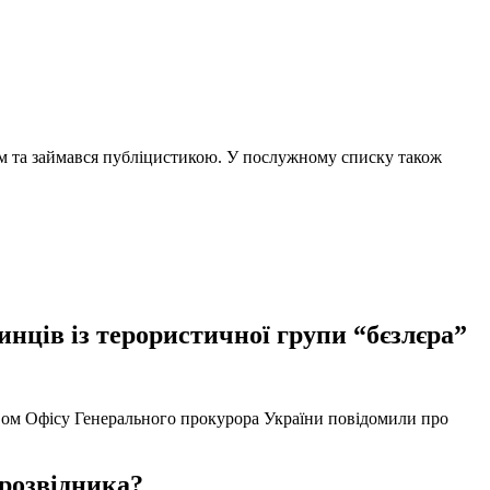
чем та займався публіцистикою. У послужному списку також
нців із терористичної групи “бєзлєра”
твом Офісу Генерального прокурора України повідомили про
 розвідника?