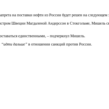
апрета на поставки нефти из России будет решен на следующем з
истром Швеции Магдаленой Андерссон в Стокгольме, Мишель ска
оставаться единственными, – подчеркнул Мишель.
ы
“идти дальше”
в отношении санкций против России.