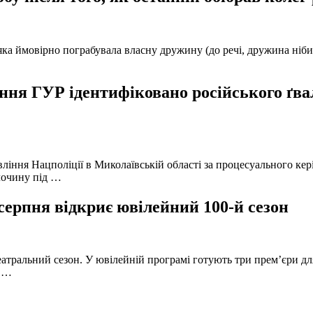
а ймовірно пограбувала власну дружину (до речі, дружина нібито 
ня ГУР ідентифіковано російського ґвал
вління Нацполіції в Миколаївській області за процесуального к
лочину під …
серпня відкриє ювілейний 100-й сезон
атральний сезон. У ювілейній програмі готують три прем’єри для
в …