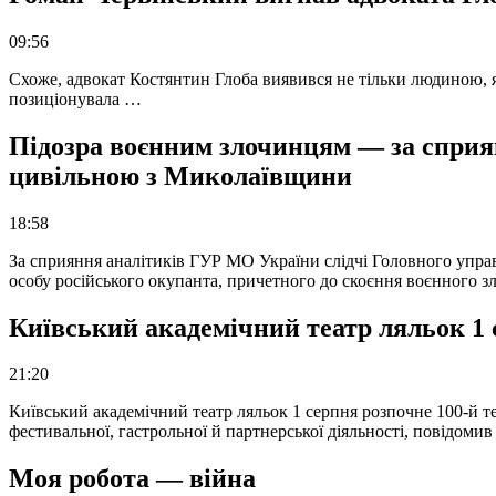
09:56
Схоже, адвокат Костянтин Глоба виявився не тільки людиною, як
позиціонувала …
Підозра воєнним злочинцям — за сприян
цивільною з Миколаївщини
18:58
За сприяння аналітиків ГУР МО України слідчі Головного упра
особу російського окупанта, причетного до скоєння воєнного з
Київський академічний театр ляльок 1 
21:20
Київський академічний театр ляльок 1 серпня розпочне 100-й те
фестивальної, гастрольної й партнерської діяльності, повідоми
Моя робота — війна