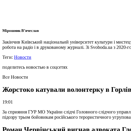
Мірошник В’ячеслав
Закінчив Київський національий університет культури і мисте
робота на радіо і в друкованому журналі. Зі Svoboda.ua з 2020-го
Теги:
Новости
поделитесь новостью в соцсетях
Все Новости
Жорстоко катували волонтерку в Горлів
19:01
За сприяння ГУР МО України слідчі Головного слідчого управл
підозру трьом бойовикам російського терористичного угрупова
Роман Червінський вигнав адвоката Глоб