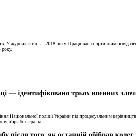
цтв. У журналістиці - з 2018 року. Працював спортивним огляда
 року.
ці — ідентифіковано трьох воєнних злочи
іння Національної поліції України під процесуальним керівниц
ння іґоря бєзлєра на …
у після того, як останній обібрав колег