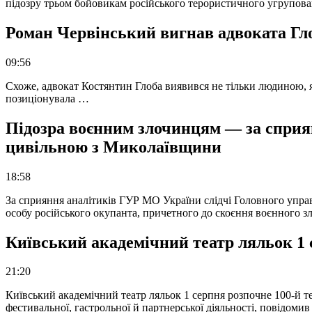
підозру трьом бойовикам російського терористичного угрупова
Роман Червінський вигнав адвоката Глоб
09:56
Схоже, адвокат Костянтин Глоба виявився не тільки людиною, як
позиціонувала …
Підозра воєнним злочинцям — за сприян
цивільною з Миколаївщини
18:58
За сприяння аналітиків ГУР МО України слідчі Головного упра
особу російського окупанта, причетного до скоєння воєнного з
Київський академічний театр ляльок 1 
21:20
Київський академічний театр ляльок 1 серпня розпочне 100-й те
фестивальної, гастрольної й партнерської діяльності, повідоми