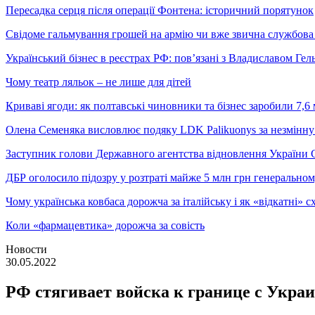
Пересадка серця після операції Фонтена: історичний порятунок
Свідоме гальмування грошей на армію чи вже звична службова 
Український бізнес в реєстрах РФ: пов’язані з Владиславом Г
Чому театр ляльок – не лише для дітей
Криваві ягоди: як полтавські чиновники та бізнес заробили 7,6 
Олена Семеняка висловлює подяку LDK Palikuonys за незмінну
Заступник голови Державного агентства відновлення України С
ДБР оголосило підозру у розтраті майже 5 млн грн генеральн
Чому українська ковбаса дорожча за італійську і як «відкатні»
Коли «фармацевтика» дорожча за совість
Новости
30.05.2022
РФ стягивает войска к границе с Украи