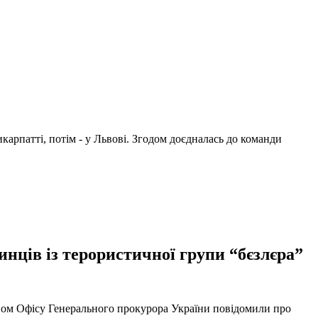
арпатті, потім - у Львові. Згодом доєдналась до команди
нців із терористичної групи “бєзлєра”
твом Офісу Генерального прокурора України повідомили про