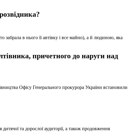
 розвідника?
забрала в нього її автівку і все майно), а й людиною, яка
тівника, причетного до наруги над
ерівництва Офісу Генерального прокурора України встановили
 дитячої та дорослої аудиторії, а також продовження