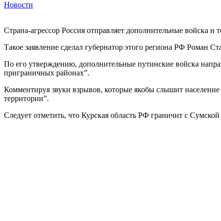
Новости
Страна-агрессор Россия отправляет дополнительные войска и 
Такое заявление сделал губернатор этого региона РФ Роман Ст
По его утверждению, дополнительные путинские войска направ
приграничных районах”.
Комментируя звуки взрывов, которые якобы слышит население 
территории”.
Следует отметить, что Курская область РФ граничит с Сумско