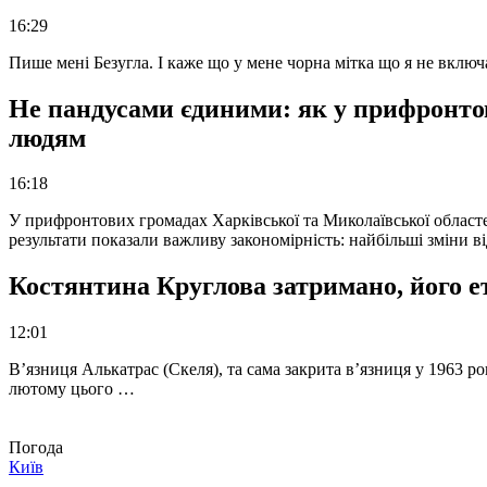
16:29
Пише мені Безугла. І каже що у мене чорна мітка що я не вкл
Не пандусами єдиними: як у прифронто
людям
16:18
У прифронтових громадах Харківської та Миколаївської областе
результати показали важливу закономірність: найбільші зміни в
Костянтина Круглова затримано, його е
12:01
В’язниця Алькатрас (Скеля), та сама закрита в’язниця у 1963 р
лютому цього …
Погода
Київ