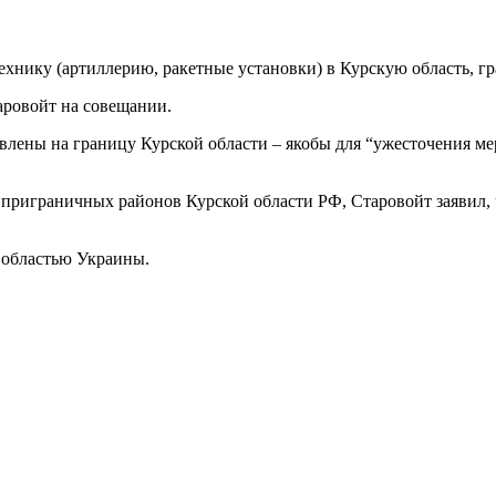
технику (артиллерию, ракетные установки) в Курскую область, 
аровойт на совещании.
лены на границу Курской области – якобы для “ужесточения ме
приграничных районов Курской области РФ, Старовойт заявил, 
й областью Украины.