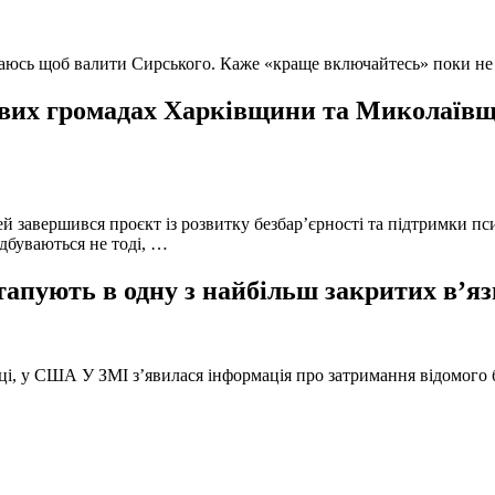
ючаюсь щоб валити Сирського. Каже «краще включайтесь» поки не
вих громадах Харківщини та Миколаївщи
й завершився проєкт із розвитку безбар’єрності та підтримки пс
ідбуваються не тоді, …
тапують в одну з найбільш закритих в’яз
оці, у США У ЗМІ з’явилася інформація про затримання відомого б