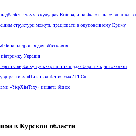
недбалість: чому в кулуарах Київради нарікають на очільника фі
ельзіним структури можуть працювати в окупованному Криму
міліона на дронах для військових
 підтримку України
ергій Сверба купує квартири та віддає борги в кріптовалюті
ому директору «Нижньодністровської ГЕС»
 схеми «УкрХімТеху» нищать бізнес
ной в Курской области