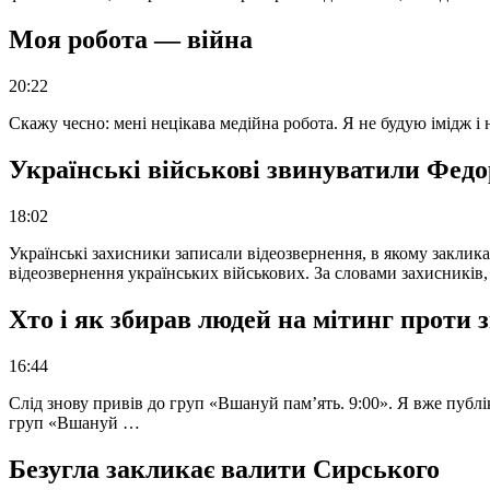
Моя робота — війна
20:22
Скажу чесно: мені нецікава медійна робота. Я не будую імідж і
Українські військові звинуватили Федор
18:02
Українські захисники записали відеозвернення, в якому закликал
відеозвернення українських військових. За словами захисників
Хто і як збирав людей на мітинг проти
16:44
Слід знову привів до груп «Вшануй пам’ять. 9:00». Я вже публі
груп «Вшануй …
Безугла закликає валити Сирського