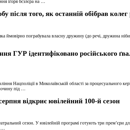
ння іґоря бєзлєра на …
у після того, як останній обібрав колег
а ймовірно пограбувала власну дружину (до речі, дружина нібито 
ня ГУР ідентифіковано російського ґвал
вління Нацполіції в Миколаївській області за процесуального к
лочину під …
серпня відкриє ювілейний 100-й сезон
атральний сезон. У ювілейній програмі готують три прем’єри для
в …