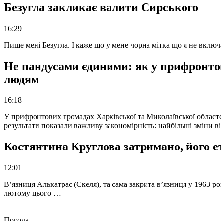
Безугла закликає валити Сирського
16:29
Пише мені Безугла. І каже що у мене чорна мітка що я не вкл
Не пандусами єдиними: як у прифронто
людям
16:18
У прифронтових громадах Харківської та Миколаївської областе
результати показали важливу закономірність: найбільші зміни в
Костянтина Круглова затримано, його е
12:01
В’язниця Алькатрас (Скеля), та сама закрита в’язниця у 1963 р
лютому цього …
Погода