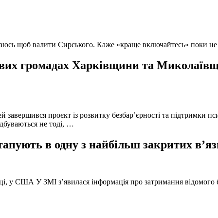
ючаюсь щоб валити Сирського. Каже «краще включайтесь» поки не
вих громадах Харківщини та Миколаївщи
й завершився проєкт із розвитку безбар’єрності та підтримки пс
ідбуваються не тоді, …
тапують в одну з найбільш закритих в’яз
оці, у США У ЗМІ з’явилася інформація про затримання відомого б