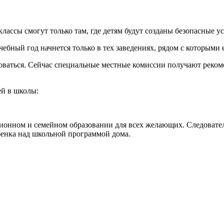
классы смогут только там, где детям будут созданы безопасные у
бный год начнется только в тех заведениях, рядом с которыми 
оваться. Сейчас специальные местные комиссии получают реко
ей в школы:
ионном и семейном образовании для всех желающих. Следователь
бенка над школьной программой дома.