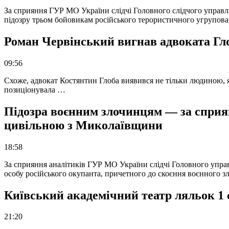
За сприяння ГУР МО України слідчі Головного слідчого управл
підозру трьом бойовикам російського терористичного угрупова
Роман Червінський вигнав адвоката Глоб
09:56
Схоже, адвокат Костянтин Глоба виявився не тільки людиною, як
позиціонувала …
Підозра воєнним злочинцям — за сприян
цивільною з Миколаївщини
18:58
За сприяння аналітиків ГУР МО України слідчі Головного упра
особу російського окупанта, причетного до скоєння воєнного з
Київський академічний театр ляльок 1 
21:20