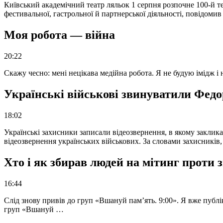
Київський академічний театр ляльок 1 серпня розпочне 100-й те
фестивальної, гастрольної й партнерської діяльності, повідоми
Моя робота — війна
20:22
Скажу чесно: мені нецікава медійна робота. Я не будую імідж і
Українські військові звинуватили Федор
18:02
Українські захисники записали відеозвернення, в якому закликал
відеозвернення українських військових. За словами захисників
Хто і як збирав людей на мітинг проти
16:44
Слід знову привів до груп «Вшануй пам’ять. 9:00». Я вже публі
груп «Вшануй …