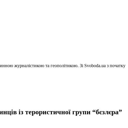
винною журналістикою та геополітикою. Зі Svoboda.ua з початку
нців із терористичної групи “бєзлєра”