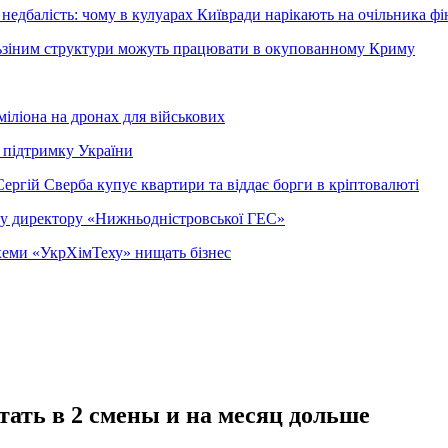
недбалість: чому в кулуарах Київради нарікають на очільника фі
ельзіним структури можуть працювати в окупованному Криму
міліона на дронах для військових
 підтримку України
ергій Сверба купує квартири та віддає борги в кріптовалюті
ому директору «Нижньодністровської ГЕС»
 схеми «УкрХімТеху» нищать бізнес
тать в 2 смены и на месяц дольше