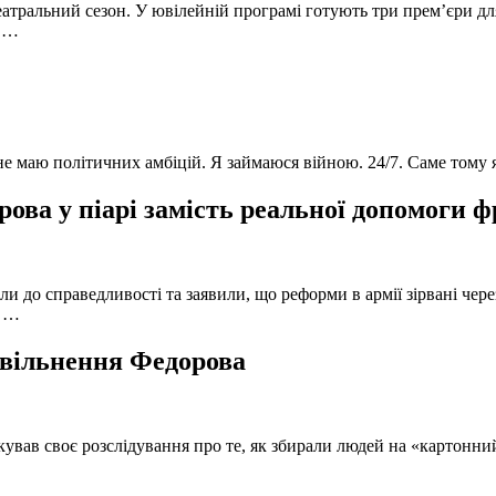
атральний сезон. У ювілейній програмі готують три прем’єри для
в …
 не маю політичних амбіцій. Я займаюся війною. 24/7. Саме тому
ова у піарі замість реальної допомоги 
и до справедливості та заявили, що реформи в армії зірвані чере
, …
 звільнення Федорова
кував своє розслідування про те, як збирали людей на «картонни