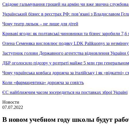
Свідоме гальмування грошей на армію чи вже звична службова 
Український бізнес в реєстрах РФ: пов’язані з Владиславом Г
Чому театр ляльок – не лише для дітей
Криваві ягоди: як полтавські чиновники та бізнес заробили 7,6 
Олена Семеняка висловлює подяку LDK Palikuonys за незмінну
Заступник голови Державного агентства відновлення України С
ДБР оголосило підозру у розтраті майже 5 млн грн генеральн
Чому українська ковбаса дорожча за італійську і як «відкатні»
Коли «фармацевтика» дорожча за совість
ЄС найближчим часом зосередиться на поставках зброї Україні
Новости
07.07.2022
В новом учебном году школы будут рабо