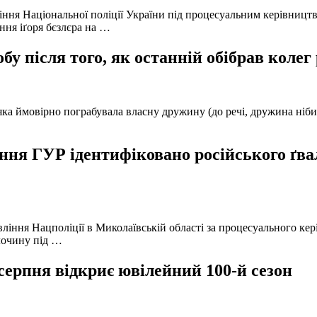
іння Національної поліції України під процесуальним керівниц
ння іґоря бєзлєра на …
у після того, як останній обібрав колег
а ймовірно пограбувала власну дружину (до речі, дружина нібито 
ня ГУР ідентифіковано російського ґвал
вління Нацполіції в Миколаївській області за процесуального к
лочину під …
серпня відкриє ювілейний 100-й сезон