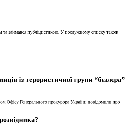
чем та займався публіцистикою. У послужному списку також
нців із терористичної групи “бєзлєра”
твом Офісу Генерального прокурора України повідомили про
 розвідника?