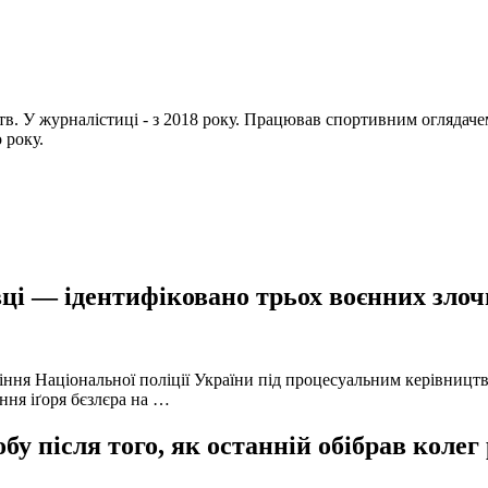
цтв. У журналістиці - з 2018 року. Працював спортивним огляда
 року.
ці — ідентифіковано трьох воєнних злочи
іння Національної поліції України під процесуальним керівниц
ння іґоря бєзлєра на …
у після того, як останній обібрав колег