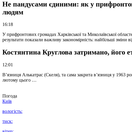
Не пандусами єдиними: як у прифронто
людям
16:18
У прифронтових громадах Харківської та Миколаївської областе
результати показали важливу закономірність: найбільші зміни в
Костянтина Круглова затримано, його е
12:01
В’язниця Алькатрас (Скеля), та сама закрита в’язниця у 1963 р
лютому цього …
Погода
Київ
вологість:
тиск:
вітер: