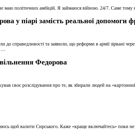
 не маю політичних амбіцій. Я займаюся війною. 24/7. Саме тому
ова у піарі замість реальної допомоги 
и до справедливості та заявили, що реформи в армії зірвані чере
, …
 звільнення Федорова
кував своє розслідування про те, як збирали людей на «картонни
ючаюсь щоб валити Сирського. Каже «краще включайтесь» поки не