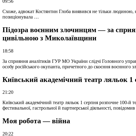
09:56
Схоже, адвокат Костянтин Глоба виявився не тільки людиною, як
позиціонувала …
Підозра воєнним злочинцям — за сприян
цивільною з Миколаївщини
18:58
За сприяння аналітиків ГУР МО України слідчі Головного упра
особу російського окупанта, причетного до скоєння воєнного з
Київський академічний театр ляльок 1 
21:20
Київський академічний театр ляльок 1 серпня розпочне 100-й те
фестивальної, гастрольної й партнерської діяльності, повідоми
Моя робота — війна
20:22