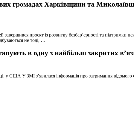
вих громадах Харківщини та Миколаївщи
й завершився проєкт із розвитку безбар’єрності та підтримки пс
ідбуваються не тоді, …
тапують в одну з найбільш закритих в’яз
оці, у США У ЗМІ з’явилася інформація про затримання відомого б