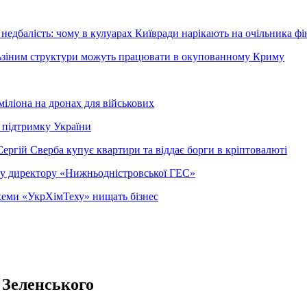
недбалість: чому в кулуарах Київради нарікають на очільника фі
ельзіним структури можуть працювати в окупованному Криму
міліона на дронах для військових
 підтримку України
ергій Сверба купує квартири та віддає борги в кріптовалюті
ому директору «Нижньодністровської ГЕС»
 схеми «УкрХімТеху» нищать бізнес
о Зеленського