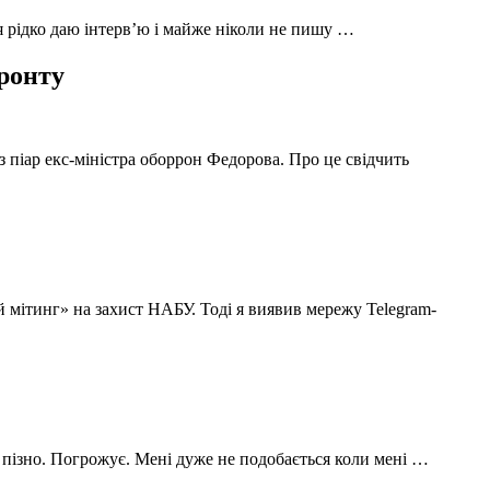
 я рідко даю інтерв’ю і майже ніколи не пишу …
фронту
з піар екс-міністра оборрон Федорова. Про це свідчить
й мітинг» на захист НАБУ. Тоді я виявив мережу Telegram-
 пізно. Погрожує. Мені дуже не подобається коли мені …