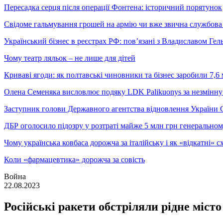
Пересадка серця після операції Фонтена: історичний порятунок
Свідоме гальмування грошей на армію чи вже звична службова 
Український бізнес в реєстрах РФ: пов’язані з Владиславом Г
Чому театр ляльок – не лише для дітей
Криваві ягоди: як полтавські чиновники та бізнес заробили 7,6 
Олена Семеняка висловлює подяку LDK Palikuonys за незмінну
Заступник голови Державного агентства відновлення України С
ДБР оголосило підозру у розтраті майже 5 млн грн генеральн
Чому українська ковбаса дорожча за італійську і як «відкатні»
Коли «фармацевтика» дорожча за совість
Война
22.08.2023
Російські ракети обстріляли рідне міст