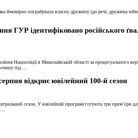
а ймовірно пограбувала власну дружину (до речі, дружина нібито 
ня ГУР ідентифіковано російського ґвал
вління Нацполіції в Миколаївській області за процесуального к
лочину під …
серпня відкриє ювілейний 100-й сезон
атральний сезон. У ювілейній програмі готують три прем’єри для
в …