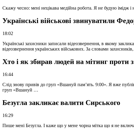
Скажу чесно: мені нецікава медійна робота. Я не будую імідж і
Українські військові звинуватили Федор
18:02
Українські захисники записали відеозвернення, в якому закликал
відеозвернення українських військових. За словами захисників
Хто і як збирав людей на мітинг проти
16:44
Слід знову привів до груп «Вшануй пам’ять. 9:00». Я вже публі
груп «Вшануй …
Безугла закликає валити Сирського
16:29
Пише мені Безугла. І каже що у мене чорна мітка що я не вкл