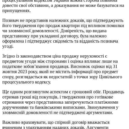
процесуальним кодексом України кожна сторона повинна
довести свої обставини, а доказування не може базуватися на
припущеннях.
Позивач не представив належних доказів, що підтверджують
його твердження про продаж квартири під впливом помилки
чи зловмисної домовленості. Довіреність, що видана
представнику при укладанні договору, була належно
оформлена і підтверджує свідомість та відданість позивача
угоді.
Згідно із законодавством ціна продажу нерухомості є
предметом угоди між сторонами і оцінка впливає лише на
податкове зобов’язання продавця. Висновок оцінки від 31
жовтня 2023 року, який не містить інформації про предмет
спору, розглядається як недостатній з точки зору Цивільного
процесуального кодексу.
Ще одним розглянутим аспектом є грошовий обіг. Продавець
отримав гроші від покупців, і твердження про готівкове
отримання через представника заперечуються платіжними
дорученнями та банківськими виписками. Звинувачення у
зловмисній домовленості не підтверджені аргументами.
Важливо враховувати, що спірний договір вважається
вчиненим з урахуванням наданих доказів. Аргументи