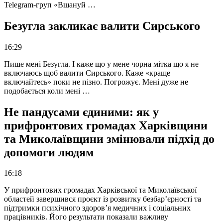
Telegram-груп «Вшануй …
Безугла закликає валити Сирського
16:29
Пише мені Безугла. І каже що у мене чорна мітка що я не
включаюсь щоб валити Сирського. Каже «краще
включайтесь» поки не пізно. Погрожує. Мені дуже не
подобається коли мені …
Не пандусами єдиними: як у
прифронтових громадах Харківщини
та Миколаївщини змінювали підхід до
допомоги людям
16:18
У прифронтових громадах Харківської та Миколаївської
областей завершився проєкт із розвитку безбар’єрності та
підтримки психічного здоров’я медичних і соціальних
працівників. Його результати показали важливу