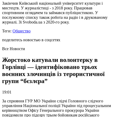
Закінчив Київський національий університет культури і
мистецтв. У журналістиці - з 2018 року. Працював
спортивним оглядачем та займався публіцистикою. У
послужному списку також робота на радіо і в друкованому
журналі. Зі Svoboda.ua з 2020-го року.
Теги:
Общество
поделитесь новостью в соцсетях
Все Новости
Жорстоко катували волонтерку в
Горлівці — ідентифіковано трьох
воєнних злочинців із терористичної
групи “бєзлєра”
19:01
За сприяння ГУР МО України слідчі Головного слідчого
управління Національної поліції України під процесуальним
керівництвом Офісу Генерального прокурора України
повідомили про підозру трьом бойовикам російського