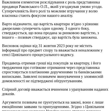
Важливим елементом розслідування є роль представника
продавця Раковського О.П., який узгоджував умови угоди.
Суперечливість його ролі та можливе втручання у волю
власника стають фокусом нашого аналізу.
Варто відзначити, що вартість квартири згідно з різними
джерелами суперечить один одному. З одного боку,
стверджується, що вона продана за ринковою вартістю, з
іншого – позивач стверджує, що вартість була занижена.
Висновок оцінки від 31 жовтня 2023 року не містить
інформації про предмет спору та вважається неналежним у
сенсі Цивільного процесуального кодексу.
Продавець отримав гроші від покупців за квартиру, і його
твердження про готівкове отримання через представника
спростовується платіжними дорученнями та банківськими
виписками. Заявлені позивачем звинувачення у зловмисній
домовленості не підтверджені обґрунтуванням.
Спірний договір вважається вчиненим з урахуванням наданих
доказів.
Аргументи позивача не ґрунтуються на законі, вони є лише
емоційними заявами та припущеннями. Згідно з Цивільним