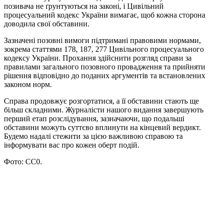
позивача не ґрунтуються на законі, і Цивільний
процесуальний кодекс України вимагає, щоб кожна сторона
доводила свої обставини.
Зазначені позовні вимоги підтримані правовими нормами,
зокрема статтями 178, 187, 277 Цивільного процесуального
кодексу України. Прохання здійснити розгляд справи за
правилами загального позовного провадження та прийняти
рішення відповідно до поданих аргументів та встановлених
законом норм.
Справа продовжує розгортатися, а її обставини стають ще
більш складними. Журналісти нашого видання завершують
перший етап розслідування, зазначаючи, що подальші
обставини можуть суттєво вплинути на кінцевий вердикт.
Будемо надалі стежити за цією важливою справою та
інформувати вас про кожен оберт подій.
Фото: CC0.