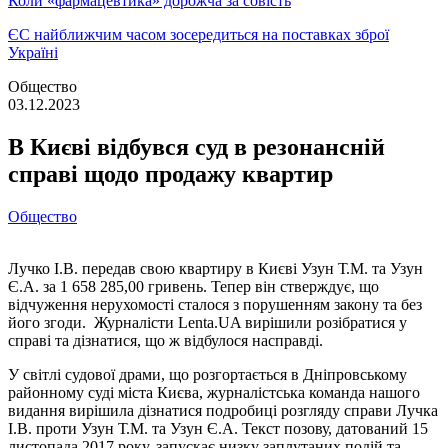
Коли «фармацевтика» дорожча за совість
ЄС найближчим часом зосередиться на поставках зброї
Україні
Общество
03.12.2023
В Києві відбувся суд в резонансній
справі щодо продажу квартир
Общество
Лучко І.В. передав свою квартиру в Києві Узун Т.М. та Узун
Є.А. за 1 658 285,00 гривень. Тепер він стверждує, що
відчуження нерухомості сталося з порушенням закону та без
його згоди. Журналісти Lenta.UA вирішили розібратися у
справі та дізнатися, що ж відбулося насправді.
У світлі судової драми, що розгортається в Дніпровському
районному суді міста Києва, журналістська команда нашого
видання вирішила дізнатися подробиці розгляду справи Лучка
І.В. проти Узун Т.М. та Узун Є.А. Текст позову, датований 15
листопада 2017 року, запускає низку заплутаних подій та