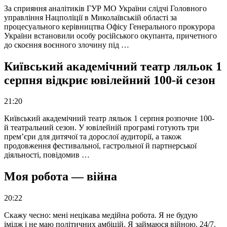
За сприяння аналітиків ГУР МО України слідчі Головного
управління Нацполіції в Миколаївській області за
процесуального керівництва Офісу Генерального прокурора
України встановили особу російського окупанта, причетного
до скоєння воєнного злочину під …
Київський академічний театр ляльок 1
серпня відкриє ювілейний 100-й сезон
21:20
Київський академічний театр ляльок 1 серпня розпочне 100-
й театральний сезон. У ювілейній програмі готують три
прем’єри для дитячої та дорослої аудиторії, а також
продовження фестивальної, гастрольної й партнерської
діяльності, повідомив …
Моя робота — війна
20:22
Скажу чесно: мені нецікава медійна робота. Я не будую
імідж і не маю політичних амбіцій. Я займаюся війною. 24/7.