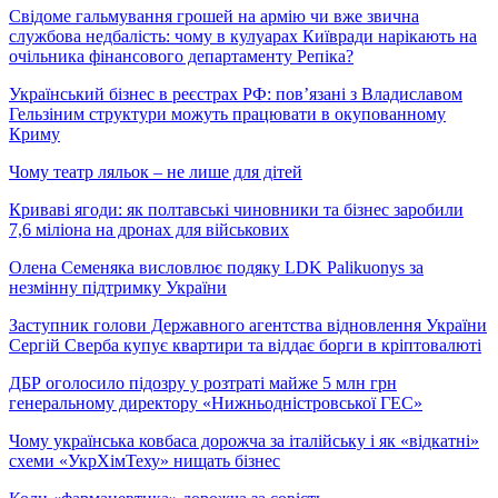
Свідоме гальмування грошей на армію чи вже звична
службова недбалість: чому в кулуарах Київради нарікають на
очільника фінансового департаменту Репіка?
Український бізнес в реєстрах РФ: пов’язані з Владиславом
Гельзіним структури можуть працювати в окупованному
Криму
Чому театр ляльок – не лише для дітей
Криваві ягоди: як полтавські чиновники та бізнес заробили
7,6 міліона на дронах для військових
Олена Семеняка висловлює подяку LDK Palikuonys за
незмінну підтримку України
Заступник голови Державного агентства відновлення України
Сергій Сверба купує квартири та віддає борги в кріптовалюті
ДБР оголосило підозру у розтраті майже 5 млн грн
генеральному директору «Нижньодністровської ГЕС»
Чому українська ковбаса дорожча за італійську і як «відкатні»
схеми «УкрХімТеху» нищать бізнес