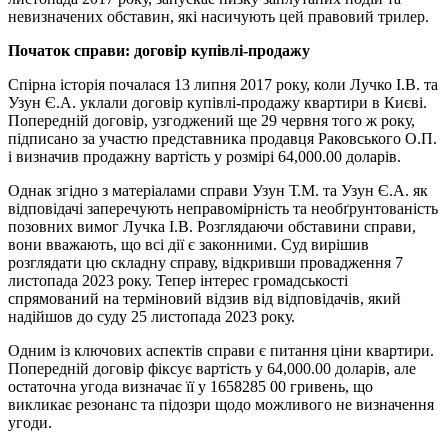
невизначених обставин, які насичують цей правовий трилер.
Початок справи: договір купівлі-продажу
Спірна історія почалася 13 липня 2017 року, коли Лучко І.В. та
Узун Є.А. уклали договір купівлі-продажу квартири в Києві.
Попередній договір, узгоджений ще 29 червня того ж року,
підписано за участю представника продавця Раковського О.П.
і визначив продажну вартість у розмірі 64,000.00 доларів.
Однак згідно з матеріалами справи Узун Т.М. та Узун Є.А. як
відповідачі заперечують неправомірність та необґрунтованість
позовних вимог Лучка І.В. Розглядаючи обставини справи,
вони вважають, що всі дії є законними. Суд вирішив
розглядати цю складну справу, відкривши провадження 7
листопада 2023 року. Тепер інтерес громадськості
спрямований на терміновий відзив від відповідачів, який
надійшов до суду 25 листопада 2023 року.
Одним із ключових аспектів справи є питання ціни квартири.
Попередній договір фіксує вартість у 64,000.00 доларів, але
остаточна угода визначає її у 1658285 00 гривень, що
викликає резонанс та підозри щодо можливого не визначення
угоди.