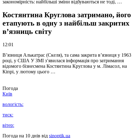
закономірність: найбільші зміни відбуваються не тоді, …
Костянтина Круглова затримано, його
етапують в одну з найбільш закритих
в’язниць світу
12:01
В’язниця Алькатрас (Скеля), та сама закрита в’язниця у 1963
році, у США У ЗМІ з’явилася інформація про затримання
відомого бізнесмена Костянтина Круглова у м. Лімасол, на
Кіпрі, у лютому цього …
Погода
Київ
вологість:
тиск:
вітер:
Погода на 10 днів від
sinoptik.ua