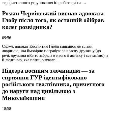
терористичного угруповання іґоря бєзлєра на …
Роман Червінський вигнав адвоката
Глобу після того, як останній обібрав
колег розвідника?
09:56
Схоже, адвокат Костянтин Глоба виявився не тільки
людиною, яка ймовірно пограбувала власну дружину (до
речі, дружина нібито забрала в нього її автівку і все майно), а
й людиною, яка позиціонувала …
Підозра воєнним злочинцям — за
сприяння ГУР ідентифіковано
російського ґвалтівника, причетного
до наруги над цивільною з
Миколаївщини
18:58