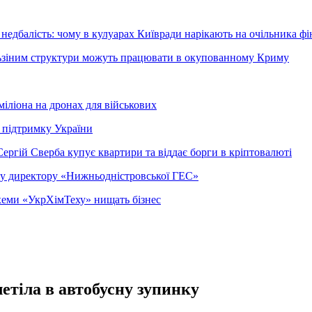
недбалість: чому в кулуарах Київради нарікають на очільника фі
ельзіним структури можуть працювати в окупованному Криму
міліона на дронах для військових
 підтримку України
ергій Сверба купує квартири та віддає борги в кріптовалюті
ому директору «Нижньодністровської ГЕС»
 схеми «УкрХімТеху» нищать бізнес
летіла в автобусну зупинку