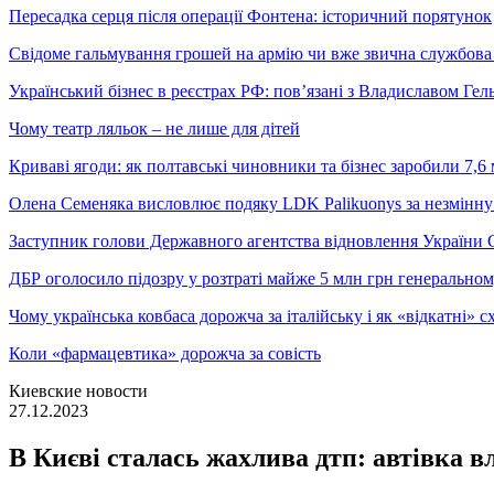
Пересадка серця після операції Фонтена: історичний порятунок
Свідоме гальмування грошей на армію чи вже звична службова 
Український бізнес в реєстрах РФ: пов’язані з Владиславом Г
Чому театр ляльок – не лише для дітей
Криваві ягоди: як полтавські чиновники та бізнес заробили 7,6 
Олена Семеняка висловлює подяку LDK Palikuonys за незмінну
Заступник голови Державного агентства відновлення України С
ДБР оголосило підозру у розтраті майже 5 млн грн генеральн
Чому українська ковбаса дорожча за італійську і як «відкатні»
Коли «фармацевтика» дорожча за совість
Киевские новости
27.12.2023
В Києві сталась жахлива дтп: автівка в