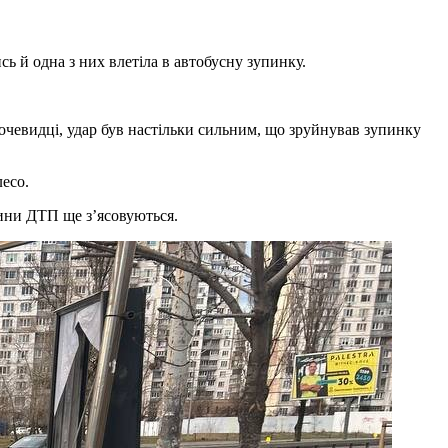
сь й одна з них влетіла в автобусну зупинку.
ь очевидці, удар був настільки сильним, що зруйнував зупинку
лесо.
вини ДТП ще з’ясовуються.