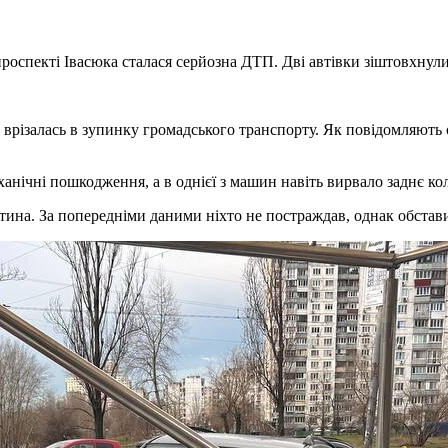
проспекті Івасюка сталася серйозна ДТП. Дві автівки зіштовхнули
 та врізалась в зупинку громадського транспорту. Як повідомляют
ханічні пошкодження, а в однієї з машин навіть вирвало заднє ко
дитина. За попередніми даними ніхто не постраждав, однак обста