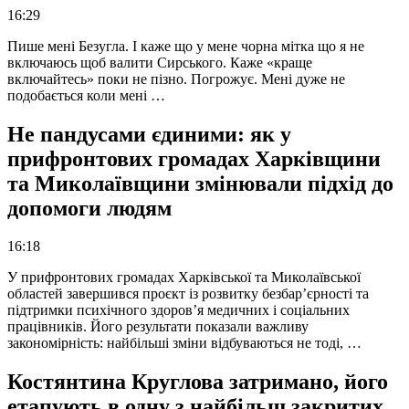
16:29
Пише мені Безугла. І каже що у мене чорна мітка що я не
включаюсь щоб валити Сирського. Каже «краще
включайтесь» поки не пізно. Погрожує. Мені дуже не
подобається коли мені …
Не пандусами єдиними: як у
прифронтових громадах Харківщини
та Миколаївщини змінювали підхід до
допомоги людям
16:18
У прифронтових громадах Харківської та Миколаївської
областей завершився проєкт із розвитку безбар’єрності та
підтримки психічного здоров’я медичних і соціальних
працівників. Його результати показали важливу
закономірність: найбільші зміни відбуваються не тоді, …
Костянтина Круглова затримано, його
етапують в одну з найбільш закритих