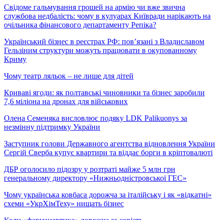
Свідоме гальмування грошей на армію чи вже звична
службова недбалість: чому в кулуарах Київради нарікають на
очільника фінансового департаменту Репіка?
Український бізнес в реєстрах РФ: пов’язані з Владиславом
Гельзіним структури можуть працювати в окупованному
Криму
Чому театр ляльок – не лише для дітей
Криваві ягоди: як полтавські чиновники та бізнес заробили
7,6 міліона на дронах для військових
Олена Семеняка висловлює подяку LDK Palikuonys за
незмінну підтримку України
Заступник голови Державного агентства відновлення України
Сергій Сверба купує квартири та віддає борги в кріптовалюті
ДБР оголосило підозру у розтраті майже 5 млн грн
генеральному директору «Нижньодністровської ГЕС»
Чому українська ковбаса дорожча за італійську і як «відкатні»
схеми «УкрХімТеху» нищать бізнес