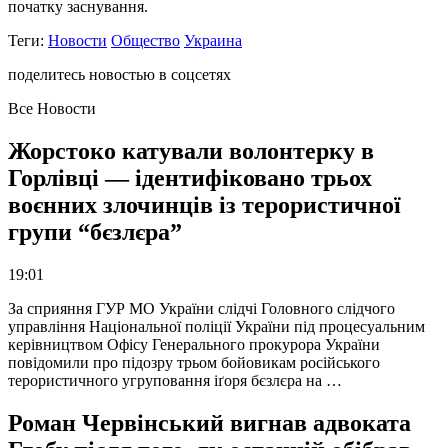
початку заснування.
Теги:
Новости
Общество
Украина
поделитесь новостью в соцсетях
Все Новости
Жорстоко катували волонтерку в
Горлівці — ідентифіковано трьох
воєнних злочинців із терористичної
групи “бєзлєра”
19:01
За сприяння ГУР МО України слідчі Головного слідчого
управління Національної поліції України під процесуальним
керівництвом Офісу Генерального прокурора України
повідомили про підозру трьом бойовикам російського
терористичного угруповання іґоря бєзлєра на …
Роман Червінський вигнав адвоката