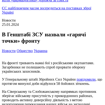
Коли «фармацевтика» дорожча за совість
ЄС найближчим часом зосередиться на поставках зброї
Україні
Новости
25.01.2024
В Генштабі ЗСУ назвали «гарячі
точки» фронту
Новости
Общество
Украина
На фронті тривають важкі бої з російськими окупантами.
Загарбники не полишають спроб прорвати оборону
українських захисників.
У Генеральному штабі Збройних Сил України
повідомили
, що
протягом минулої доби відбулося 58 бойових зіткнень.
На Сіверському та Слобожанському напрямках противник
зберігає військову присутність у прикордонних районах,
проводить активну диверсійну діяльність з метою
недопущення перекидання наших військ на загрозливі