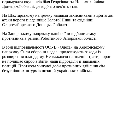
стримувати окупантів біля Георгіївки та Новомихайлівки
Донецької області, де відбито дев’ять атак.
На Шахтарському напрямку нашими захисниками відбито дві
атаки ворога південніше Золотої Ниви та східніше
Старомайорського Донецької області.
На Запорізькому напрямку наші воїни відбили атаку
противника в районі Роботиного Запорізької області.
В зоні відповідальності ОСУВ «Одеса» на Херсонському
напрямку Сили оборони надалі продовжують заходи із
розширення плацдарму. Незважаючи на значні втрати, ворог
не полишає спроб вибити наші підрозділи із займаних
позицій. Протягом минулої доби противник здійснив сім
безуспішних штурмів позицій українських військ.