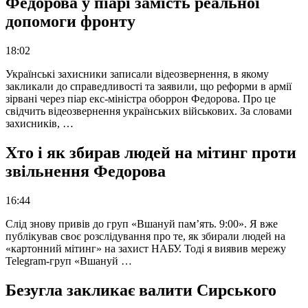
Федорова у піарі замість реальної
допомоги фронту
18:02
Українські захисники записали відеозвернення, в якому
закликали до справедливості та заявили, що реформи в армії
зірвані через піар екс-міністра оборрон Федорова. Про це
свідчить відеозвернення українських військових. За словами
захисників, …
Хто і як збирав людей на мітинг проти
звільнення Федорова
16:44
Слід знову привів до груп «Вшануй пам’ять. 9:00». Я вже
публікував своє розслідування про те, як збирали людей на
«картонний мітинг» на захист НАБУ. Тоді я виявив мережу
Telegram-груп «Вшануй …
Безугла закликає валити Сирського