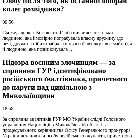
Глобу після того, як останній обібрав
колег розвідника?
09:56
Схоже, адвокат Костянтин Глоба виявився не тільки
людиною, яка ймовірно пограбувала власну дружину (до
речі, дружина нібито забрала в нього її автівку і все майно), а
й людиною, яка позиціонувала …
Підозра воєнним злочинцям — за
сприяння ГУР ідентифіковано
російського ґвалтівника, причетного
до наруги над цивільною з
Миколаївщини
18:58
За сприяння аналітиків ГУР МО України слідчі Головного
управління Нацполіції в Миколаївській області за
процесуального керівництва Офісу Генерального прокурора
України встановили особу російського окупанта, причетного