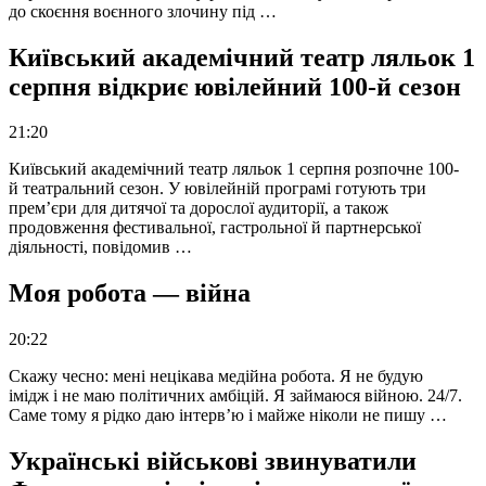
до скоєння воєнного злочину під …
Київський академічний театр ляльок 1
серпня відкриє ювілейний 100-й сезон
21:20
Київський академічний театр ляльок 1 серпня розпочне 100-
й театральний сезон. У ювілейній програмі готують три
прем’єри для дитячої та дорослої аудиторії, а також
продовження фестивальної, гастрольної й партнерської
діяльності, повідомив …
Моя робота — війна
20:22
Скажу чесно: мені нецікава медійна робота. Я не будую
імідж і не маю політичних амбіцій. Я займаюся війною. 24/7.
Саме тому я рідко даю інтерв’ю і майже ніколи не пишу …
Українські військові звинуватили