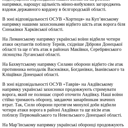
напрямки, нарощує щільність мінно-вибухових загороджень
вздовж державного кордону в бєлгородській області.
В зоні відповідальності ОСУВ «Хортиця» на Куп’янському
напрямку нашими захисниками відбито шість атак ворога біля
Синьківки Харківської області.
На Лиманському напрямку українські воїни відбили чотири
атаки окупантів поблизу Тернів, східніше Діброви Донецької
області та ще п’ять атак в районах Макіївки, Серебрянського
лісництва Луганської області.
На Бахмутському напрямку Силами оборони відбито сім атак
противника неподалік Васюківки, Богданівки, Іванівського та
Кліщіївки Донецької області.
В зоні відповідальності ОСУВ «Таврія» на Авдіївському
напрямку українські захисники продовжують стримувати
ворога, який не полишає спроб оточити Авдіївку. Наші воїни
стійко тримають оборону, завдаючи занарбникам значних
втрат. Так, Сили оборони протягом минулої доби відбили
чотири атаки ворога в районі Авдіївки та ще вісім атак
поблизу Первомайського та Невельського Донецької області.
На Мар’їнському напрямку українські оборонці продовжують