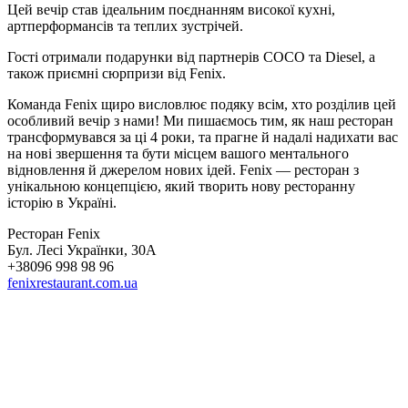
Цей вечір став ідеальним поєднанням високої кухні,
артперформансів та теплих зустрічей.
Гості отримали подарунки від партнерів COCO та Diesel, а
також приємні сюрпризи від Fenix.
Команда Fenix щиро висловлює подяку всім, хто розділив цей
особливий вечір з нами! Ми пишаємось тим, як наш ресторан
трансформувався за ці 4 роки, та прагне й надалі надихати вас
на нові звершення та бути місцем вашого ментального
відновлення й джерелом нових ідей. Fenix — ресторан з
унікальною концепцією, який творить нову ресторанну
історію в Україні.
Ресторан Fenix
Бул. Лесі Українки, 30А
+38096 998 98 96
fenixrestaurant.com.ua