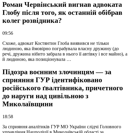
Роман Червінський вигнав адвоката
Глобу після того, як останній обібрав
колег розвідника?
09:56
Схоже, адвокат Костянтин Глоба виявився не тільки
людиною, яка ймовірно пограбувала власну дружину (до
речі, дружина нібито забрала в нього її автівку і все майно), а
й людиною, яка позиціонувала …
Підозра воєнним злочинцям — за
сприяння ГУР ідентифіковано
російського ґвалтівника, причетного
до наруги над цивільною з
Миколаївщини
18:58
За сприяння аналітиків ГУР МО України слідчі Головного
управління Нацполіції в Миколаївській області за