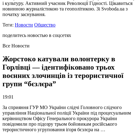
і культуру. Активний учасник Революції Гідності. Цікавиться
новинною журналістикою та геополітикою. Зі Svoboda.ua з
початку заснування.
Теги:
Новости
Общество
поделитесь новостью в соцсетях
Все Новости
Жорстоко катували волонтерку в
Горлівці — ідентифіковано трьох
воєнних злочинців із терористичної
групи “бєзлєра”
19:01
За сприяння ГУР МО України слідчі Головного слідчого
управління Національної поліції України під процесуальним
керівництвом Офісу Генерального прокурора України
повідомили про підозру трьом бойовикам російського
терористичного угруповання іґоря бєзлєра на …