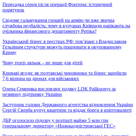
Пересадка серця після операції Фонтена: історичний
порятунок
Свідоме гальмування грошей на армію чи вже звична
службова недбалість: чому в кулуарах Київради нарікають на
очільника фінансового департаменту Репіка?
Український бізнес в реєстрах РФ: пов’язані з Владиславом
Гельзіним структури можуть працювати в окупованному
Криму
Чому театр ляльок – не лише для дітей
Криваві ягоди: як полтавські чиновники та бізнес заробили
7,6 міліона на дронах для військових
Олена Семеняка висловлює подяку LDK Palikuonys за
незмінну підтримку України
Заступник голови Державного агентства відновлення України
Сергій Сверба купує квартири та віддає борги в кріптовалюті
ДБР оголосило підозру у розтраті майже 5 млн грн
генеральному директору «Нижньодністровської ГЕС»