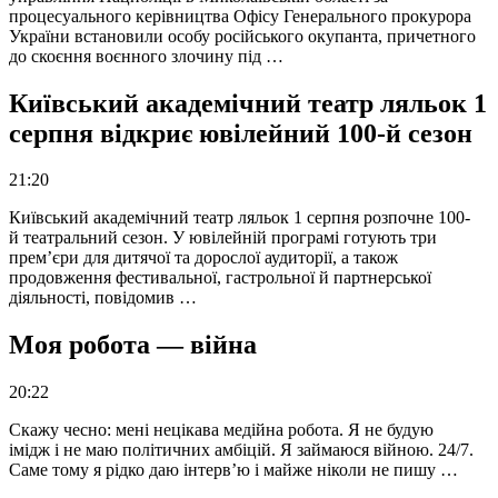
процесуального керівництва Офісу Генерального прокурора
України встановили особу російського окупанта, причетного
до скоєння воєнного злочину під …
Київський академічний театр ляльок 1
серпня відкриє ювілейний 100-й сезон
21:20
Київський академічний театр ляльок 1 серпня розпочне 100-
й театральний сезон. У ювілейній програмі готують три
прем’єри для дитячої та дорослої аудиторії, а також
продовження фестивальної, гастрольної й партнерської
діяльності, повідомив …
Моя робота — війна
20:22
Скажу чесно: мені нецікава медійна робота. Я не будую
імідж і не маю політичних амбіцій. Я займаюся війною. 24/7.
Саме тому я рідко даю інтерв’ю і майже ніколи не пишу …