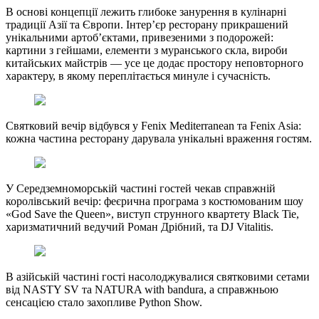
В основі концепції лежить глибоке занурення в кулінарні
традиції Азії та Європи. Інтер’єр ресторану прикрашений
унікальними артоб’єктами, привезеними з подорожей:
картини з гейшами, елементи з муранського скла, вироби
китайських майстрів — усе це додає простору неповторного
характеру, в якому переплітається минуле і сучасність.
Святковий вечір відбувся у Fenix Mediterranean та Fenix Asia:
кожна частина ресторану дарувала унікальні враження гостям.
У Середземноморській частині гостей чекав справжній
королівський вечір: феєрична програма з костюмованим шоу
«God Save the Queen», виступ струнного квартету Black Tie,
харизматичний ведучий Роман Дрібний, та DJ Vitalitis.
В азійській частині гості насолоджувалися святковими сетами
від NASTY SV та NATURA with bandura, а справжньою
сенсацією стало захопливе Python Show.