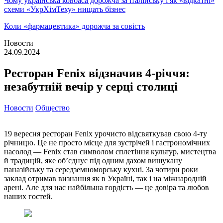
Чому українська ковбаса дорожча за італійську і як «відкатні»
схеми «УкрХімТеху» нищать бізнес
Коли «фармацевтика» дорожча за совість
Новости
24.09.2024
Ресторан Fenix відзначив 4-річчя:
незабутній вечір у серці столиці
Новости
Общество
19 вересня ресторан Fenix урочисто відсвяткував свою 4-ту
річницю. Це не просто місце для зустрічей і гастрономічних
насолод — Fenix став символом сплетіння культур, мистецтва
й традицій, яке об’єднує під одним дахом вишукану
паназійську та середземноморську кухні. За чотири роки
заклад отримав визнання як в Україні, так і на міжнародній
арені. Але для нас найбільша гордість — це довіра та любов
наших гостей.