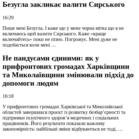
Безугла закликає валити Сирського
16:29
Пише мені Безугла. І каже що у мене чорна мітка що я не
включаюсь щоб валити Сирського. Каже «краще
включайтесь» поки не пізно. Погрожує. Мені дуже не
подобається коли мені …
Не пандусами єдиними: як у
прифронтових громадах Харківщини
та Миколаївщини змінювали підхід до
допомоги людям
16:18
У прифронтових громадах Харківської та Миколаївської
областей завершився проєкт із розвитку безбар’єрності та
підтримки психічного здоров’я медичних і соціальних
працівників. Його результати показали важливу
закономірність: найбільші зміни відбуваються не тоді, …