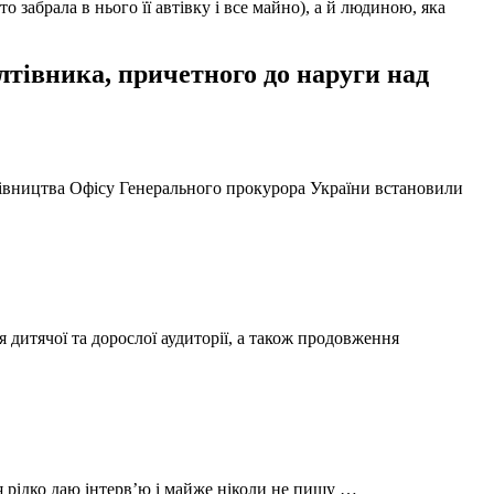
забрала в нього її автівку і все майно), а й людиною, яка
тівника, причетного до наруги над
ерівництва Офісу Генерального прокурора України встановили
 дитячої та дорослої аудиторії, а також продовження
 я рідко даю інтерв’ю і майже ніколи не пишу …