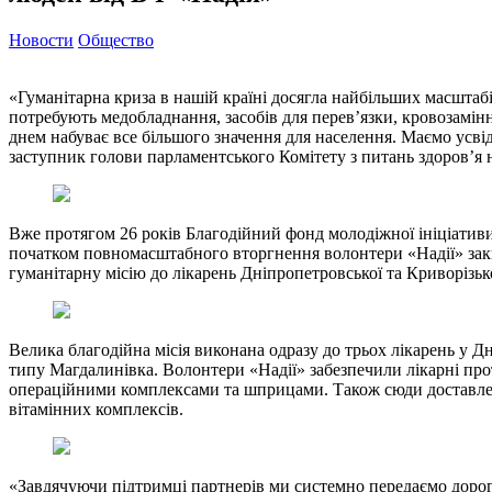
Новости
Общество
«Гуманітарна криза в нашій країні досягла найбільших масштабів 
потребують медобладнання, засобів для перев’язки, кровозамінн
днем набуває все більшого значення для населення. Маємо усв
заступник голови парламентського Комітету з питань здоров’я н
Вже протягом 26 років Благодійний фонд молодіжної ініціативи
початком повномасштабного вторгнення волонтери «Надії» зак
гуманітарну місію до лікарень Дніпропетровської та Криворізьк
Велика благодійна місія виконана одразу до трьох лікарень у Дн
типу Магдалинівка. Волонтери «Надії» забезпечили лікарні п
операційними комплексами та шприцами. Також сюди доставлено 
вітамінних комплексів.
«Завдячуючи підтримці партнерів ми системно передаємо дорого