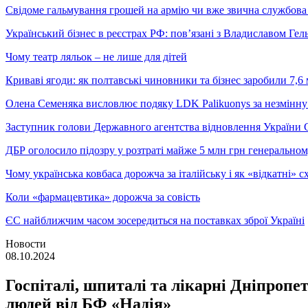
Свідоме гальмування грошей на армію чи вже звична службова 
Український бізнес в реєстрах РФ: пов’язані з Владиславом Г
Чому театр ляльок – не лише для дітей
Криваві ягоди: як полтавські чиновники та бізнес заробили 7,6 
Олена Семеняка висловлює подяку LDK Palikuonys за незмінну
Заступник голови Державного агентства відновлення України С
ДБР оголосило підозру у розтраті майже 5 млн грн генеральн
Чому українська ковбаса дорожча за італійську і як «відкатні»
Коли «фармацевтика» дорожча за совість
ЄС найближчим часом зосередиться на поставках зброї Україні
Новости
08.10.2024
Госпіталі, шпиталі та лікарні Дніпроп
людей від БФ «Надія»