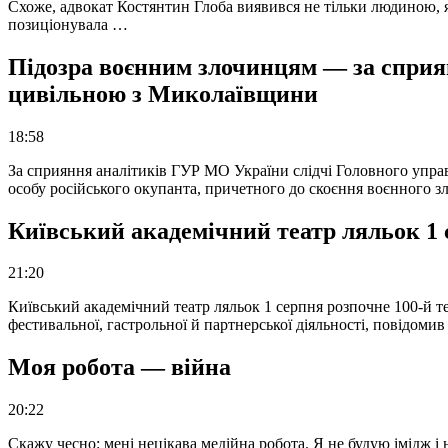
Схоже, адвокат Костянтин Глоба виявився не тільки людиною, як
позиціонувала …
Підозра воєнним злочинцям — за сприян
цивільною з Миколаївщини
18:58
За сприяння аналітиків ГУР МО України слідчі Головного упра
особу російського окупанта, причетного до скоєння воєнного з
Київський академічний театр ляльок 1 
21:20
Київський академічний театр ляльок 1 серпня розпочне 100-й те
фестивальної, гастрольної й партнерської діяльності, повідоми
Моя робота — війна
20:22
Скажу чесно: мені нецікава медійна робота. Я не будую імідж і