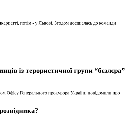
арпатті, потім - у Львові. Згодом доєдналась до команди
нців із терористичної групи “бєзлєра”
твом Офісу Генерального прокурора України повідомили про
 розвідника?