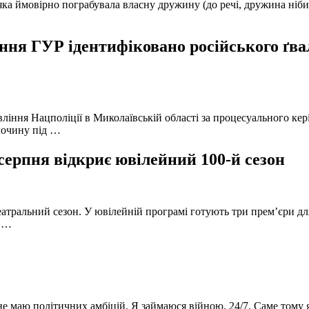
а ймовірно пограбувала власну дружину (до речі, дружина нібито 
ня ГУР ідентифіковано російського ґвал
вління Нацполіції в Миколаївській області за процесуального к
лочину під …
серпня відкриє ювілейний 100-й сезон
атральний сезон. У ювілейній програмі готують три прем’єри для
в …
 не маю політичних амбіцій. Я займаюся війною. 24/7. Саме тому