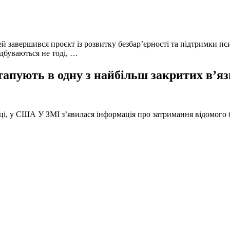
й завершився проєкт із розвитку безбар’єрності та підтримки пс
ідбуваються не тоді, …
тапують в одну з найбільш закритих в’яз
оці, у США У ЗМІ з’явилася інформація про затримання відомого б