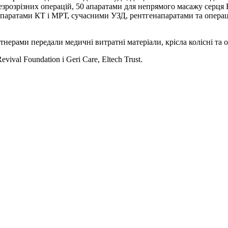
зрозрізних операцій, 50 апаратами для непрямого масажу серця Eas
паратами КТ і МРТ, сучасними УЗД, рентгенапаратами та операц
нерами передали медичні витратні матеріали, крісла колісні та 
al Foundation і Geri Care, Eltech Trust.