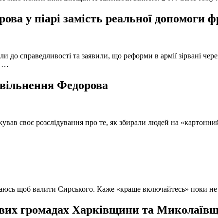
ова у піарі замість реальної допомоги 
и до справедливості та заявили, що реформи в армії зірвані чере
, …
 звільнення Федорова
кував своє розслідування про те, як збирали людей на «картонни
ючаюсь щоб валити Сирського. Каже «краще включайтесь» поки не
вих громадах Харківщини та Миколаївщи