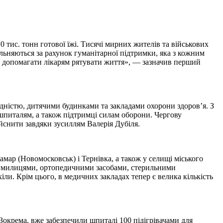
10 тис. тонн готової їжі. Тисячі мирних жителів та військових
ольняються за рахунок гуманітарної підтримки, яка з кожним
: допомагати лікарям рятувати життя», — зазначив перший
ідністю, дитячими будинками та закладами охорони здоров’я. З
питалям, а також підтримці силам оборони. Чергову
ійснити завдяки зусиллям Валерія Дубіля.
амар (Новомосковськ) і Тернівка, а також у селищі міського
, милицями, ортопедичними засобами, стерильними
и. Крім цього, в медичних закладах тепер є велика кількість
Зокрема, вже забезпечили шпиталі 100 підігрівачами для