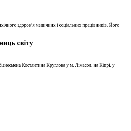
ихічного здоров’я медичних і соціальних працівників. Його
ниць світу
ізнесмена Костянтина Круглова у м. Лімасол, на Кіпрі, у