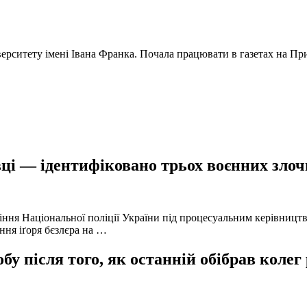
ерситету імені Івана Франка. Почала працювати в газетах на Прик
ці — ідентифіковано трьох воєнних злочи
іння Національної поліції України під процесуальним керівниц
ння іґоря бєзлєра на …
у після того, як останній обібрав колег