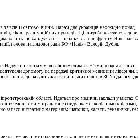
з часів ІІ світової війни. Наразі для українців необхідно понад 
иків, ліків і реанімаційних приладів. Ці потреби частково задов
ідомлювати, що байдужість — наближає лінію фронту. Наша місія
ації, голова наглядової ради БФ «Надія» Валерій Дубіль.
 «Надія» опікується малозабезпеченими сім’ями, людьми з інвал
центували допомогу на передачі критичної медицини лікарням, ш
ої областей, де рятують життя цивільних і бійців ЗСУ вдалося зд
іпропетровській області. Йдеться про медичні заклади у містах С
ротипролежневими матрацами та подушками, колісними кріслами
запаси витратних матеріалів: шапочки, халати, рукавички, бахіл
вартісне медичне обладнання туди, де це найбільше необхідно. 