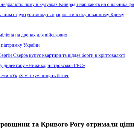
недбалість: чому в кулуарах Київради нарікають на очільника фі
ельзіним структури можуть працювати в окупованному Криму
міліона на дронах для військових
 підтримку України
ергій Сверба купує квартири та віддає борги в кріптовалюті
ому директору «Нижньодністровської ГЕС»
 схеми «УкрХімТеху» нищать бізнес
етровщини та Кривого Рогу отримали цінн