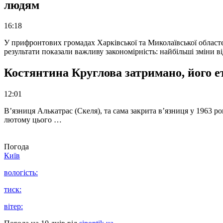
людям
16:18
У прифронтових громадах Харківської та Миколаївської областе
результати показали важливу закономірність: найбільші зміни в
Костянтина Круглова затримано, його е
12:01
В’язниця Алькатрас (Скеля), та сама закрита в’язниця у 1963 р
лютому цього …
Погода
Київ
вологість:
тиск:
вітер: