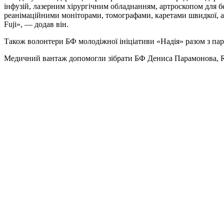
інфузій, лазерним хірургічним обладнанням, артроскопом для бе
реанімаційними моніторами, томографами, каретами швидкої, а
Fuji», — додав він.
Також волонтери БФ молодіжної ініціативи «Надія» разом з парт
Медичний вантаж допомогли зібрати БФ Дениса Парамонова, Reviv