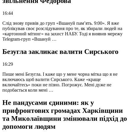
звільнення Федорова
16:44
Слід знову привів до груп «Вшануй пам’ять. 9:00». Я вже
публікував своє розслідування про те, як збирали людей на
«картонний мітинг» на захист НАБУ. Тоді я виявив мережу
Telegram-груп «Вшануй …
Безугла закликає валити Сирського
16:29
Пише мені Безугла. І каже що у мене чорна мітка що я не
включаюсь щоб валити Сирського. Каже «краще
включайтесь» поки не пізно. Погрожує. Мені дуже не
подобається коли мені …
Не пандусами єдиними: як у
прифронтових громадах Харківщини
та Миколаївщини змінювали підхід до
допомоги людям