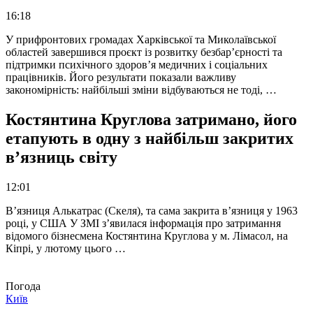
16:18
У прифронтових громадах Харківської та Миколаївської
областей завершився проєкт із розвитку безбар’єрності та
підтримки психічного здоров’я медичних і соціальних
працівників. Його результати показали важливу
закономірність: найбільші зміни відбуваються не тоді, …
Костянтина Круглова затримано, його
етапують в одну з найбільш закритих
в’язниць світу
12:01
В’язниця Алькатрас (Скеля), та сама закрита в’язниця у 1963
році, у США У ЗМІ з’явилася інформація про затримання
відомого бізнесмена Костянтина Круглова у м. Лімасол, на
Кіпрі, у лютому цього …
Погода
Київ