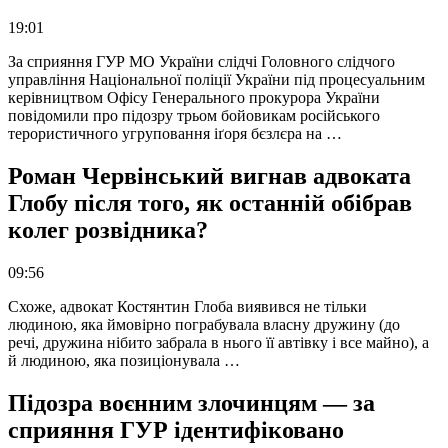
19:01
За сприяння ГУР МО України слідчі Головного слідчого
управління Національної поліції України під процесуальним
керівництвом Офісу Генерального прокурора України
повідомили про підозру трьом бойовикам російського
терористичного угруповання іґоря бєзлєра на …
Роман Червінський вигнав адвоката
Глобу після того, як останній обібрав
колег розвідника?
09:56
Схоже, адвокат Костянтин Глоба виявився не тільки
людиною, яка ймовірно пограбувала власну дружину (до
речі, дружина нібито забрала в нього її автівку і все майно), а
й людиною, яка позиціонувала …
Підозра воєнним злочинцям — за
сприяння ГУР ідентифіковано