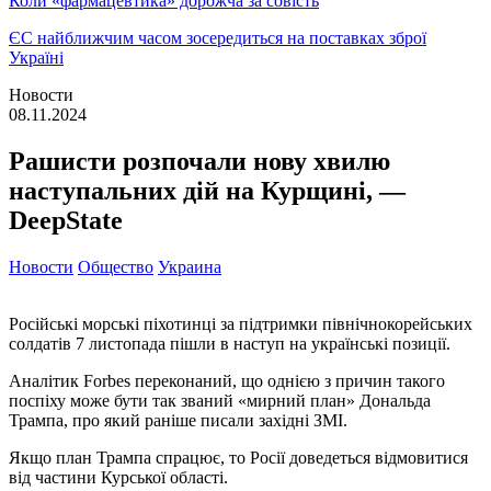
Коли «фармацевтика» дорожча за совість
ЄС найближчим часом зосередиться на поставках зброї
Україні
Новости
08.11.2024
Рашисти розпочали нову хвилю
наступальних дій на Курщині, —
DeepState
Новости
Общество
Украина
Російські морські піхотинці за підтримки північнокорейських
солдатів 7 листопада пішли в наступ на українські позиції.
Аналітик Forbes переконаний, що однією з причин такого
поспіху може бути так званий «мирний план» Дональда
Трампа, про який раніше писали західні ЗМІ.
Якщо план Трампа спрацює, то Росії доведеться відмовитися
від частини Курської області.