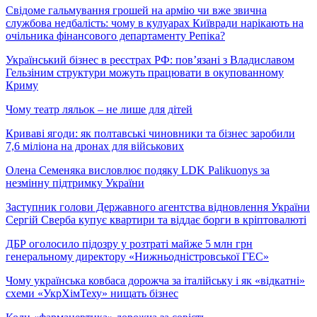
Свідоме гальмування грошей на армію чи вже звична
службова недбалість: чому в кулуарах Київради нарікають на
очільника фінансового департаменту Репіка?
Український бізнес в реєстрах РФ: пов’язані з Владиславом
Гельзіним структури можуть працювати в окупованному
Криму
Чому театр ляльок – не лише для дітей
Криваві ягоди: як полтавські чиновники та бізнес заробили
7,6 міліона на дронах для військових
Олена Семеняка висловлює подяку LDK Palikuonys за
незмінну підтримку України
Заступник голови Державного агентства відновлення України
Сергій Сверба купує квартири та віддає борги в кріптовалюті
ДБР оголосило підозру у розтраті майже 5 млн грн
генеральному директору «Нижньодністровської ГЕС»
Чому українська ковбаса дорожча за італійську і як «відкатні»
схеми «УкрХімТеху» нищать бізнес