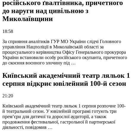
російського ґвалтівника, причетного
до наруги над цивільною з
Миколаївщини
18:58
За сприяння аналітиків ГУР МО України слідчі Головного
управління Нацполіції в Миколаївській області за
процесуального керівництва Офісу Генерального прокурора
України встановили особу російського окупанта, причетного
до скоєння воєнного злочину під …
Київський академічний театр ляльок 1
серпня відкриє ювілейний 100-й сезон
21:20
Київський академічний театр ляльок 1 серпня розпочне 100-
й театральний сезон. У ювілейній програмі готують три
прем’єри для дитячої та дорослої аудиторії, а також
продовження фестивальної, гастрольної й партнерської
діяльності, повідомив …