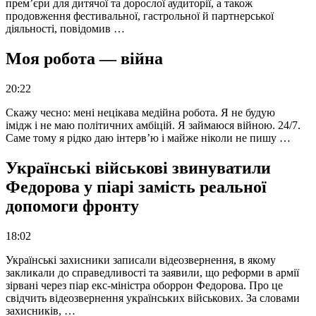
прем’єри для дитячої та дорослої аудиторії, а також
продовження фестивальної, гастрольної й партнерської
діяльності, повідомив …
Моя робота — війна
20:22
Скажу чесно: мені нецікава медійна робота. Я не будую
імідж і не маю політичних амбіцій. Я займаюся війною. 24/7.
Саме тому я рідко даю інтерв’ю і майже ніколи не пишу …
Українські військові звинуватили
Федорова у піарі замість реальної
допомоги фронту
18:02
Українські захисники записали відеозвернення, в якому
закликали до справедливості та заявили, що реформи в армії
зірвані через піар екс-міністра оборрон Федорова. Про це
свідчить відеозвернення українських військових. За словами
захисників, …