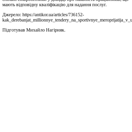
мають відповідну кваліфікацію для надання послуг.
Джерело: https://antikor.ua/articles/736152-
kak_derebanjat_millionnye_tendery_na_sportivnye_meroprijatija_v_
Підготував Михайло Нагірняк.