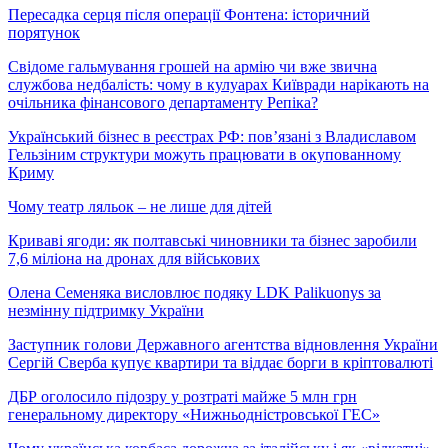
Пересадка серця після операції Фонтена: історичний
порятунок
Свідоме гальмування грошей на армію чи вже звична
службова недбалість: чому в кулуарах Київради нарікають на
очільника фінансового департаменту Репіка?
Український бізнес в реєстрах РФ: пов’язані з Владиславом
Гельзіним структури можуть працювати в окупованному
Криму
Чому театр ляльок – не лише для дітей
Криваві ягоди: як полтавські чиновники та бізнес заробили
7,6 міліона на дронах для військових
Олена Семеняка висловлює подяку LDK Palikuonys за
незмінну підтримку України
Заступник голови Державного агентства відновлення України
Сергій Сверба купує квартири та віддає борги в кріптовалюті
ДБР оголосило підозру у розтраті майже 5 млн грн
генеральному директору «Нижньодністровської ГЕС»