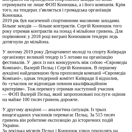
отримувати не лише ФОП Конюшка, а і його компанія. Крім
того, на тендерах з’являється і громадська організація
Конюшка.
2019 рік був насичений спортивними масовими заходами.
Більше заходів — більше контрактів. Сергій Конюшок того
року отримав контрактів на понад 4 мільйони гривень. Для
порівняння: у 2018 році виграні Конюшком тендери ледь
дотягнули до мільйона.
У лютому 2019 року Департамент молоді та спорту Київради
організовує великий тендер із 5 лотами на організацію
фестивалів. У двох із них конкурують між собою «Євромедіа
Компані», Валерій Пельц і Сергій Конюшок. В першому
аукціоні найдешевшою була пропозиція компанії «Євромедіа
Компані», однак тендерний комітет Київради її відхилив,
бо «учасник не відповідав певним кваліфікаційним
критеріям». Тож перемогу отримав наступний учасник
— ФОП Валерій Пельц, який запропоновані послуги оцінив
на майже 100 тисяч гривень дорожче.
У другому аукціоні — аналогічна ситуація. Із трьох
вищезгаданих учасників перемагає Пельц. За 515 тисяч
гривень він робитиме експозицію до історичних подій
України.
За декілька місяців Пельц і Конюшок удвох приходять на