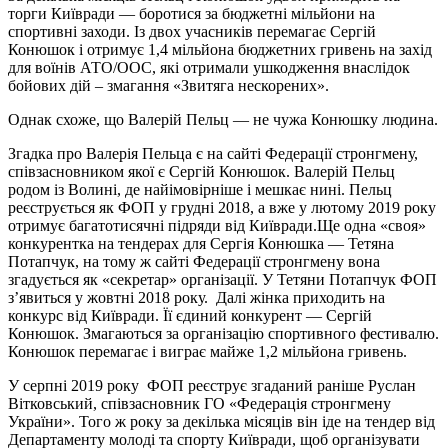
торги Київради — боротися за бюджетні мільйони на
спортивні заходи. Із двох учасників перемагає Сергій
Конюшок і отримує 1,4 мільйона бюджетних гривень на захід
для воїнів АТО/ООС, які отримали ушкодження внаслідок
бойових дій – змагання «Звитяга нескорених».
Однак схоже, що Валерій Пельц — не чужа Конюшку людина.
Згадка про Валерія Пельца є на сайті Федерації стронгмену,
співзасновником якої є Сергій Конюшок. Валерій Пельц
родом із Волині, де найімовірніше і мешкає нині. Пельц
реєструється як ФОП у грудні 2018, а вже у лютому 2019 року
отримує багатотисячні підряди від Київради.Ще одна «своя»
конкурентка на тендерах для Сергія Конюшка — Тетяна
Потапчук, на тому ж сайті Федерації стронгмену вона
згадується як «секретар» організації. У Тетяни Потапчук ФОП
з’явиться у жовтні 2018 року. Далі жінка приходить на
конкурс від Київради. Її єдиний конкурент — Сергій
Конюшок. Змагаються за організацію спортивного фестивалю.
Конюшок перемагає і виграє майже 1,2 мільйона гривень.
У серпні 2019 року ФОП реєструє згаданий раніше Руслан
Вітковський, співзасновник ГО «Федерація стронгмену
України». Того ж року за декілька місяців він іде на тендер від
Департаменту молоді та спорту Київради, щоб організувати