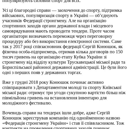
популяризують силовий спорт для всіх.
Усі ці благородні справи — заохочення до спорту, підтримка
військових, популяризація спорту в Україні — об’єднують
учасників Федерації стронгмену. Але на організацію
спортивних заходів органи державної влади і місцевого
самоврядування мають проводити тендери. Проте часом
організатори визначають переможця через переговорну
процедуру або без використання електронної системи. Саме
так у 2017 році співзасновник федерації Сергій Конюшок, як
фізична особа-підприємець, отримав кілька договорів по 150
тисяч гривень на організацію етапу Кубка України зі
стронгмену від відділу культури Трускавецької міської ради та
Бориспільської районної державної адміністрації. Це були його
одні з перших появ у державних торгах.
Вже у грудні 2018 року Конюшок починає активно
співпрацювати з Департаментом молоді та спорту Київської
міської ради: отримує три угоди сукупною вартістю більш ніж
півмільйона гривень на встановлення інвентарю для
молодіжного фестивалю.
Вочевидь справи на тендерах ішли добре, адже Сергій
Конюшок зареєстрував компанію під однойменною назвою
«Федерація стронгмену України» і став її співвласником. Тож
контракти на проведення спортивних заходів починає