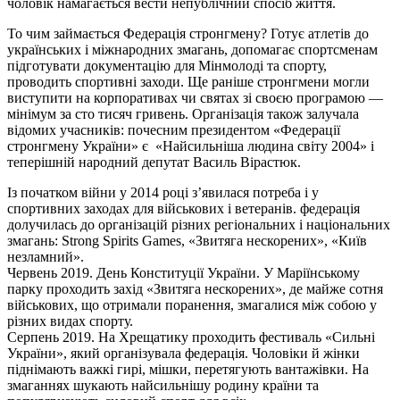
чоловік намагається вести непублічний спосіб життя.
То чим займається Федерація стронгмену? Готує атлетів до
українських і міжнародних змагань, допомагає спортсменам
підготувати документацію для Мінмолоді та спорту,
проводить спортивні заходи. Ще раніше стронгмени могли
виступити на корпоративах чи святах зі своєю програмою —
мінімум за сто тисяч гривень. Організація також залучала
відомих учасників: почесним президентом «Федерації
стронгмену України» є «Найсильніша людина світу 2004» і
теперішній народний депутат Василь Вірастюк.
Із початком війни у 2014 році з’явилася потреба і у
спортивних заходах для військових і ветеранів. федерація
долучилась до організацій різних регіональних і національних
змагань: Strong Spirits Games, «Звитяга нескорених», «Київ
незламний».
Червень 2019. День Конституції України. У Маріїнському
парку проходить захід «Звитяга нескорених», де майже сотня
військових, що отримали поранення, змагалися між собою у
різних видах спорту.
Серпень 2019. На Хрещатику проходить фестиваль «Сильні
України», який організувала федерація. Чоловіки й жінки
піднімають важкі гирі, мішки, перетягують вантажівки. На
змаганнях шукають найсильнішу родину країни та