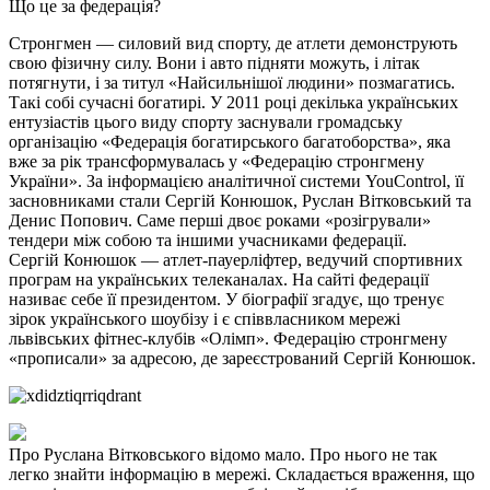
Що це за федерація?
Стронгмен — силовий вид спорту, де атлети демонструють
свою фізичну силу. Вони і авто підняти можуть, і літак
потягнути, і за титул «Найсильнішої людини» позмагатись.
Такі собі сучасні богатирі. У 2011 році декілька українських
ентузіастів цього виду спорту заснували громадську
організацію «Федерація богатирського багатоборства», яка
вже за рік трансформувалась у «Федерацію стронгмену
України». За інформацією аналітичної системи YouControl, її
засновниками стали Сергій Конюшок, Руслан Вітковський та
Денис Попович. Саме перші двоє роками «розігрували»
тендери між собою та іншими учасниками федерації.
Сергій Конюшок — атлет-пауерліфтер, ведучий спортивних
програм на українських телеканалах. На сайті федерації
називає себе її президентом. У біографії згадує, що тренує
зірок українського шоубізу і є співвласником мережі
львівських фітнес-клубів «Олімп». Федерацію стронгмену
«прописали» за адресою, де зареєстрований Сергій Конюшок.
Про Руслана Вітковського відомо мало. Про нього не так
легко знайти інформацію в мережі. Складається враження, що