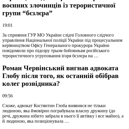
воєнних злочинців із терористичної
групи “бєзлєра”
19:01
За сприяння ГУР МО України слідчі Головного слідчого
управління Національної поліції України під процесуальним
керівництвом Офісу Генерального прокурора України
повідомили про підозру трьом бойовикам російського
терористичного угруповання іґоря бєзлєра на …
Роман Червінський вигнав адвоката
Глобу після того, як останній обібрав
колег розвідника?
09:56
Схоже, адвокат Костянтин Глоба виявився не тільки
людиною, яка ймовірно пограбувала власну дружину (до
речі, дружина нібито забрала в нього її автівку і все майно), а
й людиною, яка позиціонувала …