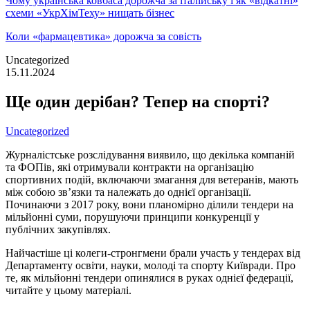
Чому українська ковбаса дорожча за італійську і як «відкатні»
схеми «УкрХімТеху» нищать бізнес
Коли «фармацевтика» дорожча за совість
Uncategorized
15.11.2024
Ще один дерібан? Тепер на спорті?
Uncategorized
Журналістське розслідування виявило, що декілька компаній
та ФОПів, які отримували контракти на організацію
спортивних подій, включаючи змагання для ветеранів, мають
між собою зв’язки та належать до однієї організації.
Починаючи з 2017 року, вони планомірно ділили тендери на
мільйонні суми, порушуючи принципи конкуренції у
публічних закупівлях.
Найчастіше ці колеги-стронгмени брали участь у тендерах від
Департаменту освіти, науки, молоді та спорту Київради. Про
те, як мільйонні тендери опинялися в руках однієї федерації,
читайте у цьому матеріалі.