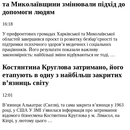
та Миколаївщини змінювали підхід до
допомоги людям
16:18
У прифронтових громадах Харківської та Миколаївської
областей завершився проєкт із розвитку безбар’єрності та
підтримки психічного здоров’я медичних і соціальних
працівників. Його результати показали важливу
закономірність: найбільші зміни відбуваються не тоді, …
Костянтина Круглова затримано, його
етапують в одну з найбільш закритих
в’язниць світу
12:01
В’язниця Алькатрас (Скеля), та сама закрита в’язниця у 1963
році, у США У ЗМІ з’явилася інформація про затримання
відомого бізнесмена Костянтина Круглова у м. Лімасол, на
Кіпрі, у лютому цього …