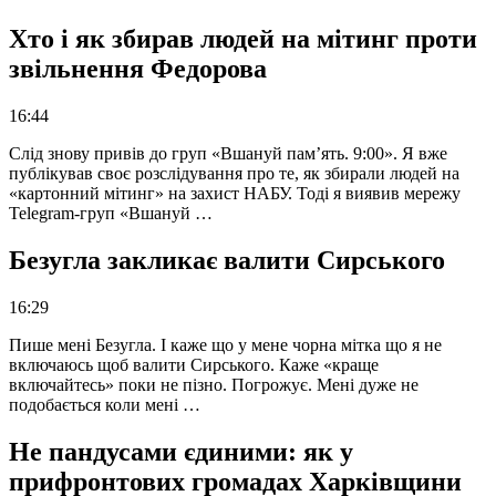
Хто і як збирав людей на мітинг проти
звільнення Федорова
16:44
Слід знову привів до груп «Вшануй пам’ять. 9:00». Я вже
публікував своє розслідування про те, як збирали людей на
«картонний мітинг» на захист НАБУ. Тоді я виявив мережу
Telegram-груп «Вшануй …
Безугла закликає валити Сирського
16:29
Пише мені Безугла. І каже що у мене чорна мітка що я не
включаюсь щоб валити Сирського. Каже «краще
включайтесь» поки не пізно. Погрожує. Мені дуже не
подобається коли мені …
Не пандусами єдиними: як у
прифронтових громадах Харківщини