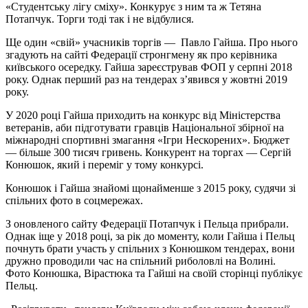
«Студентську лігу сміху». Конкурує з ним та ж Тетяна
Потапчук. Торги тоді так і не відбулися.
Ще один «свій» учасників торгів — Павло Гайша. Про нього
згадують на сайті Федерації стронгмену як про керівника
київського осередку. Гайша зареєстрував ФОП у серпні 2018
року. Однак перший раз на тендерах з’явився у жовтні 2019
року.
У 2020 році Гайша приходить на конкурс від Міністерства
ветеранів, аби підготувати гравців Національної збірної на
міжнародні спортивні змагання «Ігри Нескорених». Бюджет
— більше 300 тисяч гривень. Конкурент на торгах — Сергій
Конюшок, який і переміг у тому конкурсі.
Конюшок і Гайша знайомі щонайменше з 2015 року, судячи зі
спільних фото в соцмережах.
З оновленого сайту Федерації Потапчук і Пельца прибрали.
Однак іще у 2018 році, за рік до моменту, коли Гайша і Пельц
почнуть брати участь у спільних з Конюшком тендерах, вони
дружно проводили час на спільний риболовлі на Волині.
Фото Конюшка, Вірастюка та Гайші на своїй сторінці публікує
Пельц.