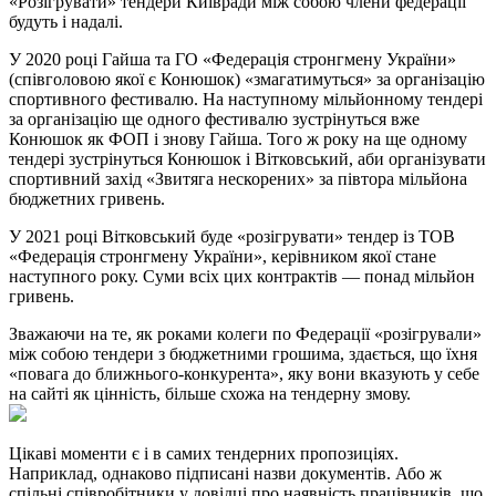
«Розігрувати» тендери Київради між собою члени федерації
будуть і надалі.
У 2020 році Гайша та ГО «Федерація стронгмену України»
(співголовою якої є Конюшок) «змагатимуться» за організацію
спортивного фестивалю. На наступному мільйонному тендері
за організацію ще одного фестивалю зустрінуться вже
Конюшок як ФОП і знову Гайша. Того ж року на ще одному
тендері зустрінуться Конюшок і Вітковський, аби організувати
спортивний захід «Звитяга нескорених» за півтора мільйона
бюджетних гривень.
У 2021 році Вітковський буде «розігрувати» тендер із ТОВ
«Федерація стронгмену України», керівником якої стане
наступного року. Суми всіх цих контрактів — понад мільйон
гривень.
Зважаючи на те, як роками колеги по Федерації «розігрували»
між собою тендери з бюджетними грошима, здається, що їхня
«повага до ближнього-конкурента», яку вони вказують у себе
на сайті як цінність, більше схожа на тендерну змову.
Цікаві моменти є і в самих тендерних пропозиціях.
Наприклад, однаково підписані назви документів. Або ж
спільні співробітники у довідці про наявність працівників, що