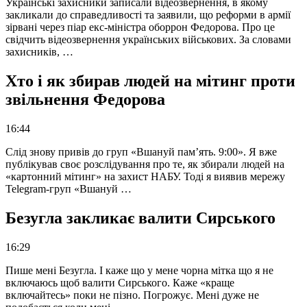
Українські захисники записали відеозвернення, в якому
закликали до справедливості та заявили, що реформи в армії
зірвані через піар екс-міністра оборрон Федорова. Про це
свідчить відеозвернення українських військових. За словами
захисників, …
Хто і як збирав людей на мітинг проти
звільнення Федорова
16:44
Слід знову привів до груп «Вшануй пам’ять. 9:00». Я вже
публікував своє розслідування про те, як збирали людей на
«картонний мітинг» на захист НАБУ. Тоді я виявив мережу
Telegram-груп «Вшануй …
Безугла закликає валити Сирського
16:29
Пише мені Безугла. І каже що у мене чорна мітка що я не
включаюсь щоб валити Сирського. Каже «краще
включайтесь» поки не пізно. Погрожує. Мені дуже не