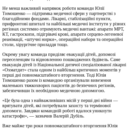
Не менш важливий напрямок роботи команди Юлії
Тимошенко — підтримка медичної сфери у партнерстві з
благодійними фондами. Лікарні, стабілізаційні пункти,
прифронтові шпиталі та найбільші медичні інститути у різних
регіонах системно отримують медичні вантажі: апарати МРТ,
КТ, гастроскопи, підігрівачі крові, апарати серцево-легеневої
реанімації, «штучні нирки», операційні набори та операційні
столи, хірургічне приладдя тощо.
Окрему увагу команда приділяє евакуації дітей, допомозі
переселенцям та відновленню пошкоджених будівель. Саме
евакуація дітей із Національної дитячої спеціалізованої лікарні
«Охматдит» стала одним із найбільш критичних моментів у
перші дні повномасштабного вторгнення. Тоді Юлія
Тимошенко разом із командою організували вивезення
маленьких тяжкохворих пацієнтів до безпечних регіонів,
забезпечивши їх необхідною медичною допомогою.
«Це була одна з найважливіших місій у перші дні війни —
врятувати дітей, які потребували захисту та термінової
допомоги. Завдяки командній роботі вдалося уникнути
катастрофи», — зазначив Валерій Дубіль.
Вже майже три роки повномасштабного вторгнення Юлія