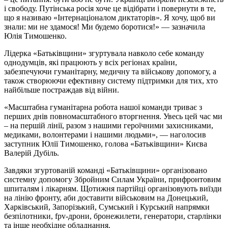
і свободу. Путінська росія хоче це відібрати і повернути в те,
що я називаю «Інтернаціоналом диктаторів». Я хочу, щоб ви
знали: ми не здамося! Ми будемо боротися!» — зазначила
Юлія Тимошенко.
Лідерка «Батьківщини» згуртувала навколо себе команду
однодумців, які працюють у всіх регіонах країни,
забезпечуючи гуманітарну, медичну та військову допомогу, а
також створюючи ефективну систему підтримки для тих, хто
найбільше постраждав від війни.
«Масштабна гуманітарна робота нашої команди триває з
перших днів повномасштабного вторгнення. Увесь цей час ми
– на першій лінії, разом з нашими героїчними захисниками,
медиками, волонтерами і нашими людьми», — наголосив
заступник Юлії Тимошенко, голова «Батьківщини» Києва
Валерій Дубіль.
Завдяки згуртованій команді «Батьківщини» організовано
системну допомогу Збройним Силам України, прифронтовим
шпиталям і лікарням. Щотижня партійці організовують виїзди
на лінію фронту, аби доставити військовим на Донецький,
Харківський, Запорізький, Сумський і Курський напрямки
безпілотники, fpv-дрони, бронежилети, генератори, старлінки
та інше необхідне обладнання.