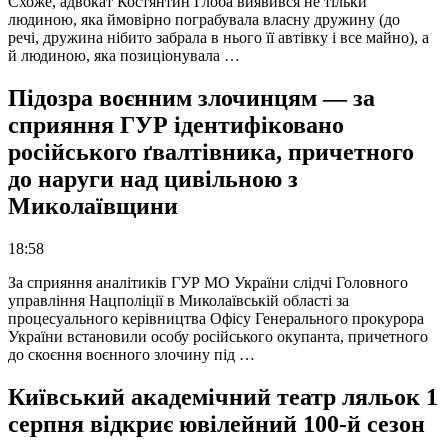
Схоже, адвокат Костянтин Глоба виявився не тільки
людиною, яка ймовірно пограбувала власну дружину (до
речі, дружина нібито забрала в нього її автівку і все майно), а
й людиною, яка позиціонувала …
Підозра воєнним злочинцям — за
сприяння ГУР ідентифіковано
російського ґвалтівника, причетного
до наруги над цивільною з
Миколаївщини
18:58
За сприяння аналітиків ГУР МО України слідчі Головного
управління Нацполіції в Миколаївській області за
процесуального керівництва Офісу Генерального прокурора
України встановили особу російського окупанта, причетного
до скоєння воєнного злочину під …
Київський академічний театр ляльок 1
серпня відкриє ювілейний 100-й сезон