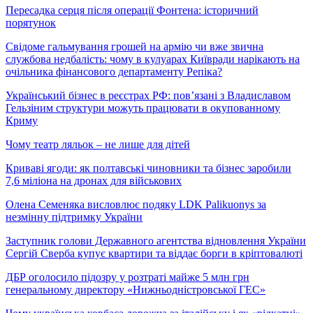
Пересадка серця після операції Фонтена: історичний
порятунок
Свідоме гальмування грошей на армію чи вже звична
службова недбалість: чому в кулуарах Київради нарікають на
очільника фінансового департаменту Репіка?
Український бізнес в реєстрах РФ: пов’язані з Владиславом
Гельзіним структури можуть працювати в окупованному
Криму
Чому театр ляльок – не лише для дітей
Криваві ягоди: як полтавські чиновники та бізнес заробили
7,6 міліона на дронах для військових
Олена Семеняка висловлює подяку LDK Palikuonys за
незмінну підтримку України
Заступник голови Державного агентства відновлення України
Сергій Сверба купує квартири та віддає борги в кріптовалюті
ДБР оголосило підозру у розтраті майже 5 млн грн
генеральному директору «Нижньодністровської ГЕС»