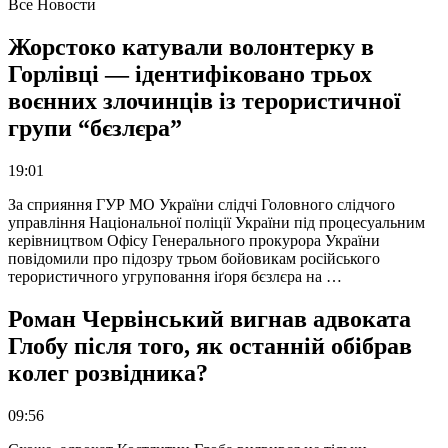
Все Новости
Жорстоко катували волонтерку в
Горлівці — ідентифіковано трьох
воєнних злочинців із терористичної
групи “бєзлєра”
19:01
За сприяння ГУР МО України слідчі Головного слідчого
управління Національної поліції України під процесуальним
керівництвом Офісу Генерального прокурора України
повідомили про підозру трьом бойовикам російського
терористичного угруповання іґоря бєзлєра на …
Роман Червінський вигнав адвоката
Глобу після того, як останній обібрав
колег розвідника?
09:56