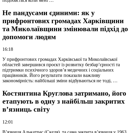
подобається коли мені …
Не пандусами єдиними: як у
прифронтових громадах Харківщини
та Миколаївщини змінювали підхід до
допомоги людям
16:18
У прифронтових громадах Харківської та Миколаївської
областей завершився проєкт із розвитку безбар’єрності та
підтримки психічного здоров’я медичних і соціальних
працівників. Його результати показали важливу
закономірність: найбільші зміни відбуваються не тоді, …
Костянтина Круглова затримано, його
етапують в одну з найбільш закритих
в’язниць світу
12:01
В’язниця Алькатрас (Скеля), та сама закрита в’язниця у 1963