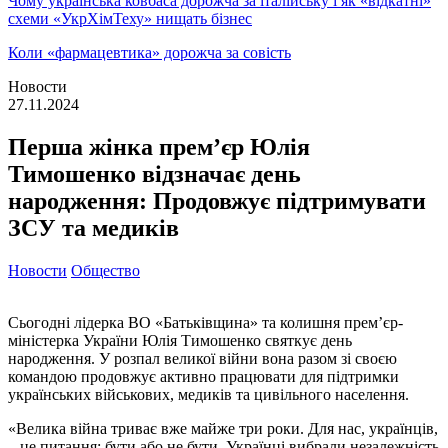
Чому українська ковбаса дорожча за італійську і як «відкатні»
схеми «УкрХімТеху» нищать бізнес
Коли «фармацевтика» дорожча за совість
Новости
27.11.2024
Перша жінка прем’єр Юлія
Тимошенко відзначає день
народження: Продовжує підтримувати
ЗСУ та медиків
Новости
Общество
Сьогодні лідерка ВО «Батьківщина» та колишня прем’єр-
міністерка України Юлія Тимошенко святкує день
народження. У розпал великої війни вона разом зі своєю
командою продовжує активно працювати для підтримки
українських військових, медиків та цивільного населення.
«Велика війна триває вже майже три роки. Для нас, українців,
– це питання: бути або не бути. Українці вибрали незалежність