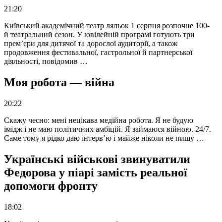
21:20
Київський академічний театр ляльок 1 серпня розпочне 100-
й театральний сезон. У ювілейній програмі готують три
прем’єри для дитячої та дорослої аудиторії, а також
продовження фестивальної, гастрольної й партнерської
діяльності, повідомив …
Моя робота — війна
20:22
Скажу чесно: мені нецікава медійна робота. Я не будую
імідж і не маю політичних амбіцій. Я займаюся війною. 24/7.
Саме тому я рідко даю інтерв’ю і майже ніколи не пишу …
Українські військові звинуватили
Федорова у піарі замість реальної
допомоги фронту
18:02