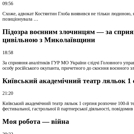
09:56
Схоже, адвокат Костянтин Глоба виявився не тільки людиною, як
позиціонувала …
Підозра воєнним злочинцям — за сприян
цивільною з Миколаївщини
18:58
За сприяння аналітиків ГУР МО України слідчі Головного упра
особу російського окупанта, причетного до скоєння воєнного з
Київський академічний театр ляльок 1 
21:20
Київський академічний театр ляльок 1 серпня розпочне 100-й те
фестивальної, гастрольної й партнерської діяльності, повідоми
Моя робота — війна