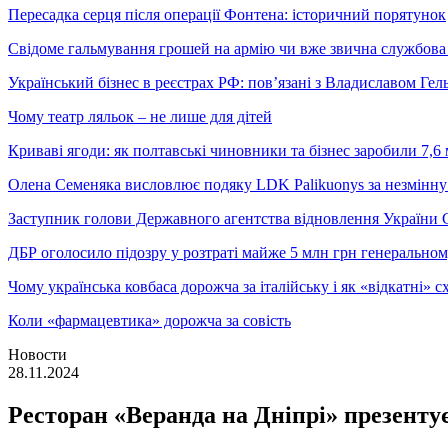
Пересадка серця після операції Фонтена: історичний порятунок
Свідоме гальмування грошей на армію чи вже звична службова 
Український бізнес в реєстрах РФ: пов’язані з Владиславом Г
Чому театр ляльок – не лише для дітей
Криваві ягоди: як полтавські чиновники та бізнес заробили 7,6 
Олена Семеняка висловлює подяку LDK Palikuonys за незмінну
Заступник голови Державного агентства відновлення України С
ДБР оголосило підозру у розтраті майже 5 млн грн генеральн
Чому українська ковбаса дорожча за італійську і як «відкатні»
Коли «фармацевтика» дорожча за совість
Новости
28.11.2024
Ресторан «Веранда на Дніпрі» презенту