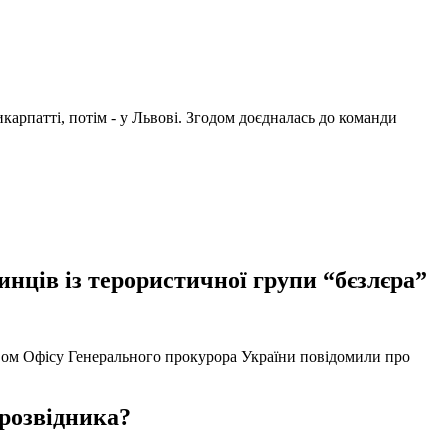
арпатті, потім - у Львові. Згодом доєдналась до команди
нців із терористичної групи “бєзлєра”
твом Офісу Генерального прокурора України повідомили про
 розвідника?