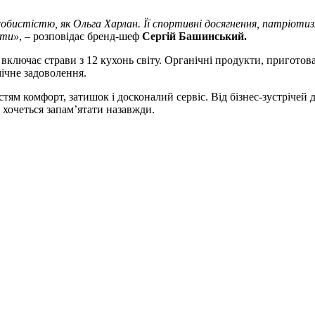
истістю, як Ольга Харлан. Її спортивні досягнення, патріотизм
нти»
, – розповідає бренд-шеф
Сергій Башинський.
ключає страви з 12 кухонь світу. Органічні продукти, приготован
ічне задоволення.
тям комфорт, затишок і досконалий сервіс. Від бізнес-зустрічей
хочеться запам’ятати назавжди.