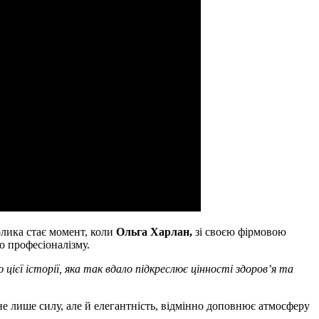
лика стає момент, коли
Ольга Харлан,
зі своєю фірмовою
о професіоналізму.
ієї історії, яка так вдало підкреслює цінності здоров’я та
не лише силу, але й елегантність, відмінно доповнює атмосферу