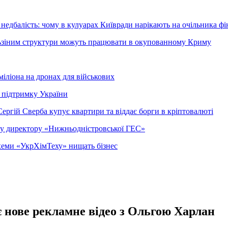
недбалість: чому в кулуарах Київради нарікають на очільника фі
ельзіним структури можуть працювати в окупованному Криму
міліона на дронах для військових
 підтримку України
ергій Сверба купує квартири та віддає борги в кріптовалюті
ому директору «Нижньодністровської ГЕС»
 схеми «УкрХімТеху» нищать бізнес
є нове рекламне відео з Ольгою Харлан