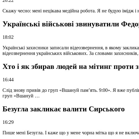
20:22
Скажу чесно: мені нецікава медійна робота. Я не будую імідж і
Українські військові звинуватили Федор
18:02
Українські захисники записали відеозвернення, в якому закликал
відеозвернення українських військових. За словами захисників
Хто і як збирав людей на мітинг проти
16:44
Слід знову привів до груп «Вшануй пам’ять. 9:00». Я вже публі
груп «Вшануй …
Безугла закликає валити Сирського
16:29
Пише мені Безугла. І каже що у мене чорна мітка що я не вкл