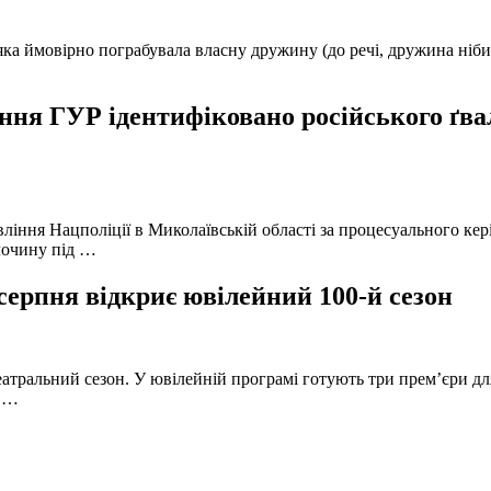
а ймовірно пограбувала власну дружину (до речі, дружина нібито 
ня ГУР ідентифіковано російського ґвал
вління Нацполіції в Миколаївській області за процесуального к
лочину під …
серпня відкриє ювілейний 100-й сезон
атральний сезон. У ювілейній програмі готують три прем’єри для
в …