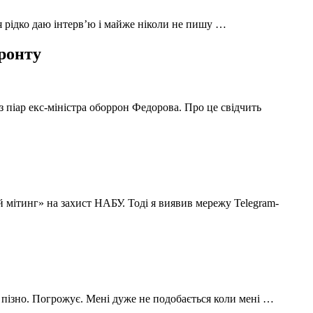
 я рідко даю інтерв’ю і майже ніколи не пишу …
фронту
з піар екс-міністра оборрон Федорова. Про це свідчить
й мітинг» на захист НАБУ. Тоді я виявив мережу Telegram-
 пізно. Погрожує. Мені дуже не подобається коли мені …