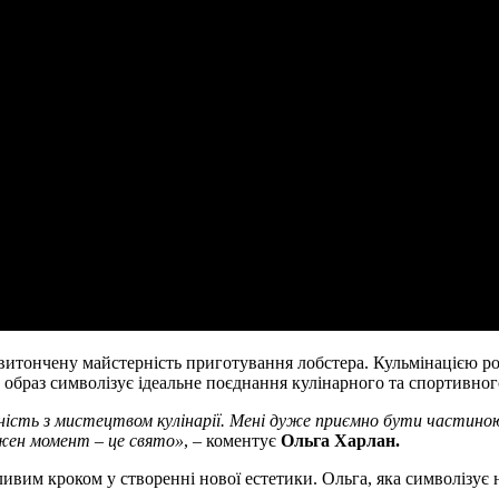
итончену майстерність приготування лобстера. Кульмінацією ро
 образ символізує ідеальне поєднання кулінарного та спортивног
ість з мистецтвом кулінарії. Мені дуже приємно бути частиною ц
ожен момент – це свято»
, – коментує
Ольга Харлан.
ивим кроком у створенні нової естетики. Ольга, яка символізує 