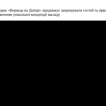
оран «Веранда на Дніпрі» продовжує запрошувати гостей та зірко
женням унікальної концепції закладу.