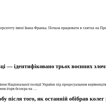
ерситету імені Івана Франка. Почала працювати в газетах на Прик
ці — ідентифіковано трьох воєнних злочи
іння Національної поліції України під процесуальним керівниц
ння іґоря бєзлєра на …
у після того, як останній обібрав колег