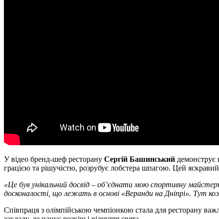
У відео бренд-шеф ресторану
Сергій Башинський
демонструє в
грацією та рішучістю, розрубує лобстера шпагою. Цей яскравий
«Це був унікальний досвід – об’єднати мою спортивну майстерн
досконалості, що лежать в основі «Веранди на Дніпрі». Тут к
Співпраця з олімпійською чемпіонкою стала для ресторану важл
закладу, де панує розкіш і відчуття свята.