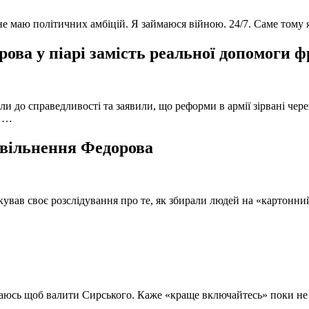
 не маю політичних амбіцій. Я займаюся війною. 24/7. Саме тому
ова у піарі замість реальної допомоги 
и до справедливості та заявили, що реформи в армії зірвані чере
, …
 звільнення Федорова
кував своє розслідування про те, як збирали людей на «картонни
ючаюсь щоб валити Сирського. Каже «краще включайтесь» поки не