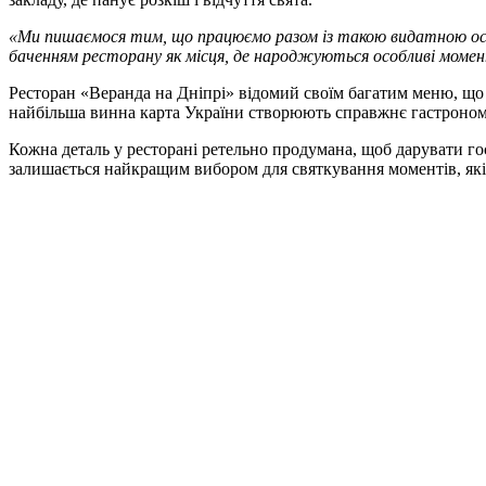
«Ми пишаємося тим, що працюємо разом із такою видатною особ
баченням ресторану як місця, де народжуються особливі моме
Ресторан «Веранда на Дніпрі» відомий своїм багатим меню, що в
найбільша винна карта України створюють справжнє гастроном
Кожна деталь у ресторані ретельно продумана, щоб дарувати гос
залишається найкращим вибором для святкування моментів, які 