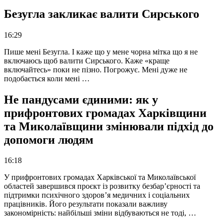
Безугла закликає валити Сирського
16:29
Пише мені Безугла. І каже що у мене чорна мітка що я не
включаюсь щоб валити Сирського. Каже «краще
включайтесь» поки не пізно. Погрожує. Мені дуже не
подобається коли мені …
Не пандусами єдиними: як у
прифронтових громадах Харківщини
та Миколаївщини змінювали підхід до
допомоги людям
16:18
У прифронтових громадах Харківської та Миколаївської
областей завершився проєкт із розвитку безбар’єрності та
підтримки психічного здоров’я медичних і соціальних
працівників. Його результати показали важливу
закономірність: найбільші зміни відбуваються не тоді, …