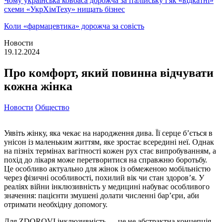
Чому українська ковбаса дорожча за італійську і як «відкатні»
схеми «УкрХімТеху» нищать бізнес
Коли «фармацевтика» дорожча за совість
Новости
19.12.2024
Про комфорт, який повинна відчувати
кожна жінка
Новости
Общество
Уявіть жінку, яка чекає на народження дива. Її серце б’ється в
унісон із маленьким життям, яке зростає всередині неї. Однак
на пізніх термінах вагітності кожен рух стає випробуванням, а
похід до лікаря може перетворитися на справжню боротьбу.
Це особливо актуально для жінок із обмеженою мобільністю
через фізичні особливості, похилий вік чи стан здоров’я. У
реаліях війни інклюзивність у медицині набуває особливого
значення: пацієнти змушені долати численні бар’єри, аби
отримати необхідну допомогу.
Для ZDOROVI інклюзивність — це не абстрактна концепція,