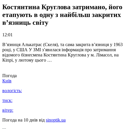
Костянтина Круглова затримано, його
етапують в одну з найбільш закритих
в’язниць світу
12:01
В’язниця Алькатрас (Скеля), та сама закрита в’язниця у 1963
році, у США У ЗМІ з’явилася інформація про затримання
відомого бізнесмена Костянтина Круглова у м. Лімасол, на
Кіпрі, у лютому цього …
Погода
Київ
вологість:
тиск:
вітер:
Погода на 10 днів від
sinoptik.ua