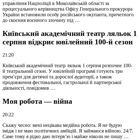
управління Нацполіції в Миколаївській області за
процесуального керівництва Офісу Генерального прокурора
України встановили особу російського окупанта, причетного
до скоєння воєнного злочину під …
Київський академічний театр ляльок 1
серпня відкриє ювілейний 100-й сезон
21:20
Київський академічний театр ляльок 1 серпня розпочне 100-
й театральний сезон. У ювілейній програмі готують три
прем’єри для дитячої та дорослої аудиторії, а також
продовження фестивальної, гастрольної й партнерської
діяльності, повідомив …
Моя робота — війна
20:22
Скажу чесно: мені нецікава медійна робота. Я не будую
імідж і не маю політичних амбіцій. Я займаюся війною. 24/7.
Саме тому я рідко даю інтерв’ю і майже ніколи не пишу …