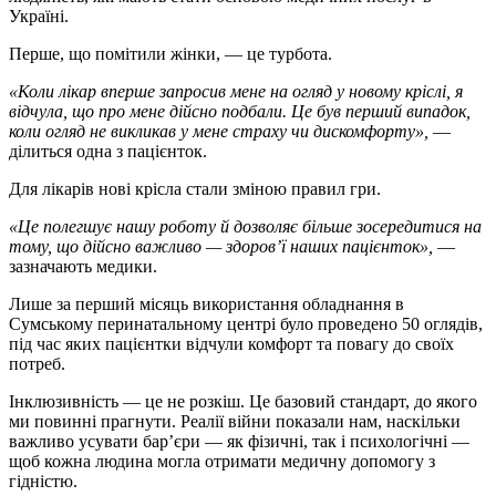
Україні.
Перше, що помітили жінки, — це турбота.
«Коли лікар вперше запросив мене на огляд у новому кріслі, я
відчула, що про мене дійсно подбали. Це був перший випадок,
коли огляд не викликав у мене страху чи дискомфорту»,
—
ділиться одна з пацієнток.
Для лікарів нові крісла стали зміною правил гри.
«Це полегшує нашу роботу й дозволяє більше зосередитися на
тому, що дійсно важливо — здоров’ї наших пацієнток»,
—
зазначають медики.
Лише за перший місяць використання обладнання в
Сумському перинатальному центрі було проведено 50 оглядів,
під час яких пацієнтки відчули комфорт та повагу до своїх
потреб.
Інклюзивність — це не розкіш. Це базовий стандарт, до якого
ми повинні прагнути. Реалії війни показали нам, наскільки
важливо усувати бар’єри — як фізичні, так і психологічні —
щоб кожна людина могла отримати медичну допомогу з
гідністю.