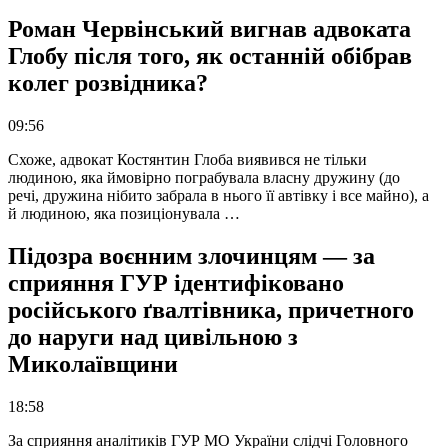
Роман Червінський вигнав адвоката
Глобу після того, як останній обібрав
колег розвідника?
09:56
Схоже, адвокат Костянтин Глоба виявився не тільки
людиною, яка ймовірно пограбувала власну дружину (до
речі, дружина нібито забрала в нього її автівку і все майно), а
й людиною, яка позиціонувала …
Підозра воєнним злочинцям — за
сприяння ГУР ідентифіковано
російського ґвалтівника, причетного
до наруги над цивільною з
Миколаївщини
18:58
За сприяння аналітиків ГУР МО України слідчі Головного