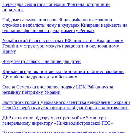
Пересадка серця після операції Фонтена: історичний
порятунок
Свідоме гальмування грошей на армію чи вже звична
службова недбалість: чому в кулуарах Київради нарікають на
очільника фінансового департаменту Репіка?
Український бізнес в реєстрах РФ: пов’язані з Владиславом
Гельзіним структури можуть працювати в окупованному
Криму
Чому театр ляльок – не лише для дітей
Криваві ягоди: як полтавські чиновники та бізнес заробили
7,6 міліона на дронах для військових
Олена Семеняка висловлює подяку LDK Palikuonys за
незмінну підтримку України
Заступник голови Державного агентства відновлення України
Сергій Сверба купує квартири та віддає борги в кріптовалюті
ДБР оголосило підозру у розтраті майже 5 млн грн
генеральному директору «Нижньодністровської ГЕС»