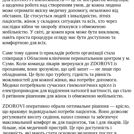
а щоденна робота над створенням умов, де кожна людина
може отримати якісну медичну допомогу, незалежно від
обставин. Це стосується людей з інвалідністю, літніх
пацієнтів, жінок у складних ситуаціях та всіх, хто через
наслідки війни чи хворобу зіткнувся з обмеженою
мобільністю. У світі, де кожен крок може бути викликом,
навіть проста процедура огляду має бути доступною та
комфортною для всіх.
Саме тому одним із прикладів роботи організації стала
співпраця з Обласним клінічним перинатальним центром у м.
Суми. Коли команда лікарів звернулася до ZDOROVI із
проханням, вони зрозуміли, що цей запит — не лише про
обладнання. Це було про турботу, гідність та рівність
можливостей для кожної жінки, яка потребує допомоги.
Медики потребували сучасних гінекологічних крісел із
електроприводом для відділення патології вагітності, що стало
б рятівним рішенням для жінок із обмеженою мобільністю.
ZDOROVI оперативно обрали оптимальне рішення — крісло,
що враховує індивідуальні потреби пацієнток. Воно дозволяє
регулювати висоту сидіння, нахил спинки та забезпечує
максимальний комфорт як для пацієнток, так і для лікарів. Це
більше, ніж медичний пристрій. Це про доступність і
людяність, які мають стати основою медичних послуг в