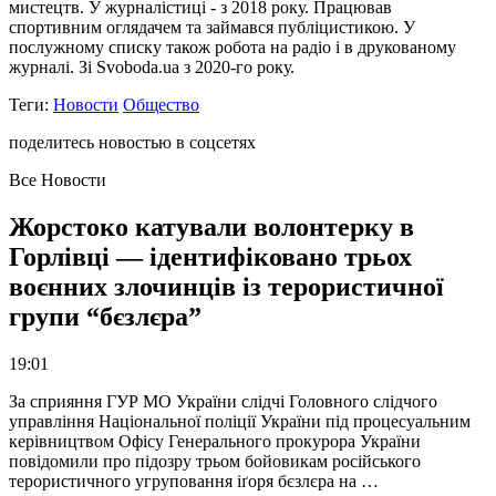
мистецтв. У журналістиці - з 2018 року. Працював
спортивним оглядачем та займався публіцистикою. У
послужному списку також робота на радіо і в друкованому
журналі. Зі Svoboda.ua з 2020-го року.
Теги:
Новости
Общество
поделитесь новостью в соцсетях
Все Новости
Жорстоко катували волонтерку в
Горлівці — ідентифіковано трьох
воєнних злочинців із терористичної
групи “бєзлєра”
19:01
За сприяння ГУР МО України слідчі Головного слідчого
управління Національної поліції України під процесуальним
керівництвом Офісу Генерального прокурора України
повідомили про підозру трьом бойовикам російського
терористичного угруповання іґоря бєзлєра на …