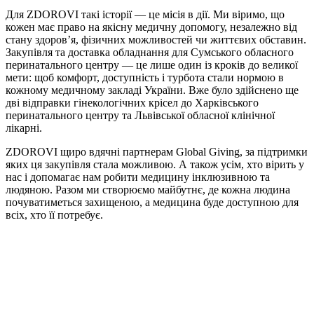
Для ZDOROVI такі історії — це місія в дії. Ми віримо, що
кожен має право на якісну медичну допомогу, незалежно від
стану здоров’я, фізичних можливостей чи життєвих обставин.
Закупівля та доставка обладнання для Сумського обласного
перинатального центру — це лише один із кроків до великої
мети: щоб комфорт, доступність і турбота стали нормою в
кожному медичному закладі України. Вже було здійснено ще
дві відправки гінекологічних крісел до Харківського
перинатального центру та Львівської обласної клінічної
лікарні.
ZDOROVI щиро вдячні партнерам Global Giving, за підтримки
яких ця закупівля стала можливою. А також усім, хто вірить у
нас і допомагає нам робити медицину інклюзивною та
людяною. Разом ми створюємо майбутнє, де кожна людина
почуватиметься захищеною, а медицина буде доступною для
всіх, хто її потребує.