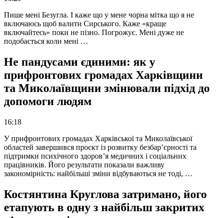
Пише мені Безугла. І каже що у мене чорна мітка що я не
включаюсь щоб валити Сирського. Каже «краще
включайтесь» поки не пізно. Погрожує. Мені дуже не
подобається коли мені …
Не пандусами єдиними: як у
прифронтових громадах Харківщини
та Миколаївщини змінювали підхід до
допомоги людям
16:18
У прифронтових громадах Харківської та Миколаївської
областей завершився проєкт із розвитку безбар’єрності та
підтримки психічного здоров’я медичних і соціальних
працівників. Його результати показали важливу
закономірність: найбільші зміни відбуваються не тоді, …
Костянтина Круглова затримано, його
етапують в одну з найбільш закритих