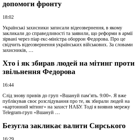
допомоги фронту
18:02
Українські захисники записали відеозвернення, в якому
закликали до справедливості та заявили, що реформи в армії
зірвані через піар екс-міністра оборрон Федорова. Про це
свідчить відеозвернення українських військових. За словами
захисників, …
Хто і як збирав людей на мітинг проти
звільнення Федорова
16:44
Слід знову привів до груп «Вшануй пам’ять. 9:00». Я вже
публікував своє розслідування про те, як збирали людей на
«картонний мітинг» на захист НАБУ. Тоді я виявив мережу
Telegram-груп «Вшануй …
Безугла закликає валити Сирського
16:29