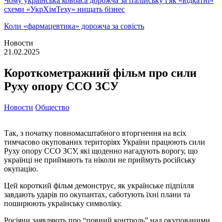
Чому українська ковбаса дорожча за італійську і як «відкатні»
схеми «УкрХімТеху» нищать бізнес
Коли «фармацевтика» дорожча за совість
Новости
21.02.2025
Короткометражний фільм про сили
Руху опору ССО ЗСУ
Новости
Общество
Так, з початку повномасштабного вторгнення на всіх
тимчасово окупованих територіях України працюють сили
Руху опору ССО ЗСУ, які щоденно нагадують ворогу, що
українці не приймають та ніколи не приймуть російську
окупацію.
Цей короткий фільм демонструє, як українське підпілля
завдають ударів по окупантах, саботують їхні плани та
поширюють українську символіку.
Росіяни заявляють про “повний контроль” над окупованими