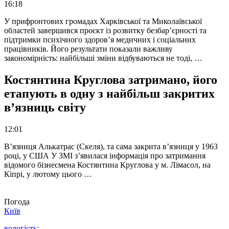
16:18
У прифронтових громадах Харківської та Миколаївської
областей завершився проєкт із розвитку безбар’єрності та
підтримки психічного здоров’я медичних і соціальних
працівників. Його результати показали важливу
закономірність: найбільші зміни відбуваються не тоді, …
Костянтина Круглова затримано, його
етапують в одну з найбільш закритих
в’язниць світу
12:01
В’язниця Алькатрас (Скеля), та сама закрита в’язниця у 1963
році, у США У ЗМІ з’явилася інформація про затримання
відомого бізнесмена Костянтина Круглова у м. Лімасол, на
Кіпрі, у лютому цього …
Погода
Київ
вологість: