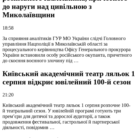
до наруги над цивільною з
Миколаївщини
18:58
За сприяння аналітиків ГУР МО України слідчі Головного
управління Нацполіції в Миколаївській області за
процесуального керівництва Офісу Генерального прокурора
України встановили особу російського окупанта, причетного
до скоєння воєнного злочину під …
Київський академічний театр ляльок 1
серпня відкриє ювілейний 100-й сезон
21:20
Київський академічний театр ляльок 1 серпня розпочне 100-
й театральний сезон. У ювілейній програмі готують три
прем’єри для дитячої та дорослої аудиторії, а також
продовження фестивальної, гастрольної й партнерської
діяльності, повідомив …