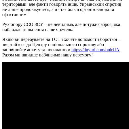
територіями, але факти говорять інше. Український спротив
не лише продовжується, а й стає більш організованим та
ефективним.
Рух опору ССО ЗСУ – це невидима, але потужна зброя, яка
наближає звільнення наших земель.
Якщо ви перебуваєте на ТОТ і хочете допомогти боротьбі –
звертайтесь до Центру національного спротиву або
заповнюйте анкету за посиланням
https://tinyurl.com/opirUA
.
Разом ми швидше наблизимо нашу перемогу!