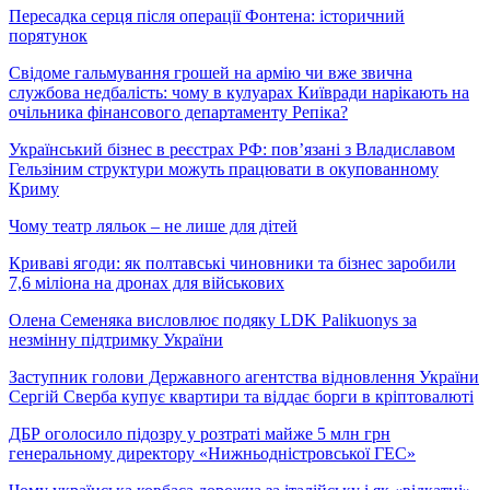
Пересадка серця після операції Фонтена: історичний
порятунок
Свідоме гальмування грошей на армію чи вже звична
службова недбалість: чому в кулуарах Київради нарікають на
очільника фінансового департаменту Репіка?
Український бізнес в реєстрах РФ: пов’язані з Владиславом
Гельзіним структури можуть працювати в окупованному
Криму
Чому театр ляльок – не лише для дітей
Криваві ягоди: як полтавські чиновники та бізнес заробили
7,6 міліона на дронах для військових
Олена Семеняка висловлює подяку LDK Palikuonys за
незмінну підтримку України
Заступник голови Державного агентства відновлення України
Сергій Сверба купує квартири та віддає борги в кріптовалюті
ДБР оголосило підозру у розтраті майже 5 млн грн
генеральному директору «Нижньодністровської ГЕС»