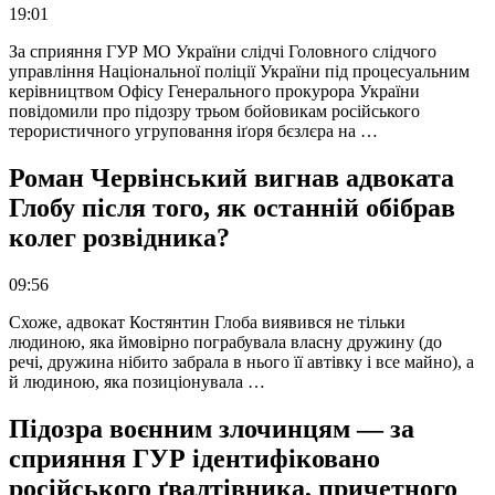
19:01
За сприяння ГУР МО України слідчі Головного слідчого
управління Національної поліції України під процесуальним
керівництвом Офісу Генерального прокурора України
повідомили про підозру трьом бойовикам російського
терористичного угруповання іґоря бєзлєра на …
Роман Червінський вигнав адвоката
Глобу після того, як останній обібрав
колег розвідника?
09:56
Схоже, адвокат Костянтин Глоба виявився не тільки
людиною, яка ймовірно пограбувала власну дружину (до
речі, дружина нібито забрала в нього її автівку і все майно), а
й людиною, яка позиціонувала …
Підозра воєнним злочинцям — за
сприяння ГУР ідентифіковано
російського ґвалтівника, причетного