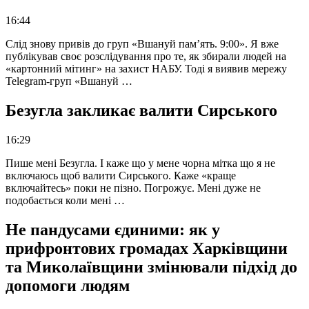
16:44
Слід знову привів до груп «Вшануй пам’ять. 9:00». Я вже
публікував своє розслідування про те, як збирали людей на
«картонний мітинг» на захист НАБУ. Тоді я виявив мережу
Telegram-груп «Вшануй …
Безугла закликає валити Сирського
16:29
Пише мені Безугла. І каже що у мене чорна мітка що я не
включаюсь щоб валити Сирського. Каже «краще
включайтесь» поки не пізно. Погрожує. Мені дуже не
подобається коли мені …
Не пандусами єдиними: як у
прифронтових громадах Харківщини
та Миколаївщини змінювали підхід до
допомоги людям