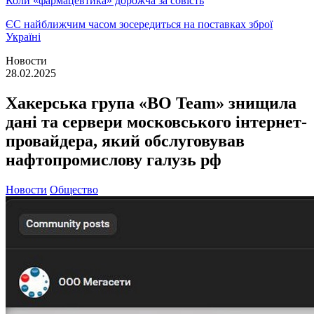
Коли «фармацевтика» дорожча за совість
ЄС найближчим часом зосередиться на поставках зброї
Україні
Новости
28.02.2025
Хакерська група «ВО Team» знищила
дані та сервери московського інтернет-
провайдера, який обслуговував
нафтопромислову галузь рф
Новости
Общество