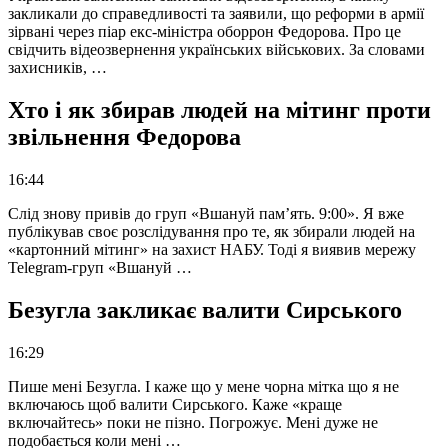
закликали до справедливості та заявили, що реформи в армії
зірвані через піар екс-міністра оборрон Федорова. Про це
свідчить відеозвернення українських військових. За словами
захисників, …
Хто і як збирав людей на мітинг проти
звільнення Федорова
16:44
Слід знову привів до груп «Вшануй пам’ять. 9:00». Я вже
публікував своє розслідування про те, як збирали людей на
«картонний мітинг» на захист НАБУ. Тоді я виявив мережу
Telegram-груп «Вшануй …
Безугла закликає валити Сирського
16:29
Пише мені Безугла. І каже що у мене чорна мітка що я не
включаюсь щоб валити Сирського. Каже «краще
включайтесь» поки не пізно. Погрожує. Мені дуже не
подобається коли мені …