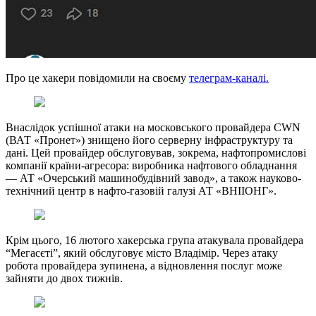
Про це хакери повідомили на своєму
телеграм-каналі.
Внаслідок успішної атаки на московського провайдера CWN
(ВАТ «Пронет») знищено його серверну інфраструктуру та
дані. Цей провайдер обслуговував, зокрема, нафтопромислові
компанії країни-агресора: виробника нафтового обладнання
— АТ «Очерський машинобудівний завод», а також науково-
технічний центр в нафто-газовій галузі АТ «ВНІІОНГ».
Крім цього, 16 лютого хакерська група атакувала провайдера
“Мегасєті”, який обслуговує місто Владімір. Через атаку
робота провайдера зупинена, а відновлення послуг може
зайняти до двох тижнів.