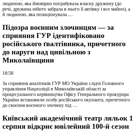
людиною, яка ймовірно пограбувала власну дружину (до
речі, дружина нібито забрала в нього її автівку і все майно), а
й людиною, яка позиціонувала …
Підозра воєнним злочинцям — за
сприяння ГУР ідентифіковано
російського ґвалтівника, причетного
до наруги над цивільною з
Миколаївщини
18:58
За сприяння аналітиків ГУР МО України слідчі Головного
управління Нацполіції в Миколаївській області за
процесуального керівництва Офісу Генерального прокурора
України встановили особу російського окупанта, причетного
до скоєння воєнного злочину під …
Київський академічний театр ляльок 1
серпня відкриє ювілейний 100-й сезон