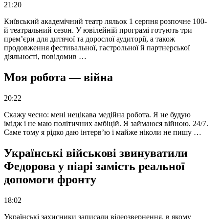
21:20
Київський академічний театр ляльок 1 серпня розпочне 100-
й театральний сезон. У ювілейній програмі готують три
прем’єри для дитячої та дорослої аудиторії, а також
продовження фестивальної, гастрольної й партнерської
діяльності, повідомив …
Моя робота — війна
20:22
Скажу чесно: мені нецікава медійна робота. Я не будую
імідж і не маю політичних амбіцій. Я займаюся війною. 24/7.
Саме тому я рідко даю інтерв’ю і майже ніколи не пишу …
Українські військові звинуватили
Федорова у піарі замість реальної
допомоги фронту
18:02
Українські захисники записали відеозвернення, в якому