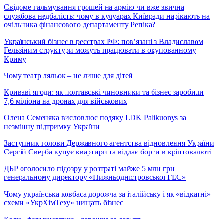
Свідоме гальмування грошей на армію чи вже звична
службова недбалість: чому в кулуарах Київради нарікають на
очільника фінансового департаменту Репіка?
Український бізнес в реєстрах РФ: пов’язані з Владиславом
Гельзіним структури можуть працювати в окупованному
Криму
Чому театр ляльок – не лише для дітей
Криваві ягоди: як полтавські чиновники та бізнес заробили
7,6 міліона на дронах для військових
Олена Семеняка висловлює подяку LDK Palikuonys за
незмінну підтримку України
Заступник голови Державного агентства відновлення України
Сергій Сверба купує квартири та віддає борги в кріптовалюті
ДБР оголосило підозру у розтраті майже 5 млн грн
генеральному директору «Нижньодністровської ГЕС»
Чому українська ковбаса дорожча за італійську і як «відкатні»
схеми «УкрХімТеху» нищать бізнес