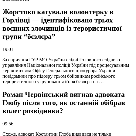
Жорстоко катували волонтерку в
Горлівці — ідентифіковано трьох
воєнних злочинців із терористичної
групи “бєзлєра”
19:01
За сприяння ГУР МО України слідчі Головного слідчого
управління Національної поліції України під процесуальним
керівництвом Офісу Генерального прокурора України
повідомили про підозру трьом бойовикам російського
терористичного угруповання іґоря бєзлєра на …
Роман Червінський вигнав адвоката
Глобу після того, як останній обібрав
колег розвідника?
09:56
Схоже, адвокат Костянтин Глоба виявився не тільки