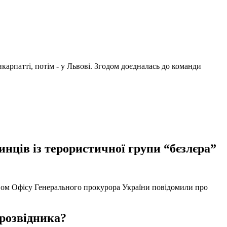
арпатті, потім - у Львові. Згодом доєдналась до команди
нців із терористичної групи “бєзлєра”
твом Офісу Генерального прокурора України повідомили про
 розвідника?