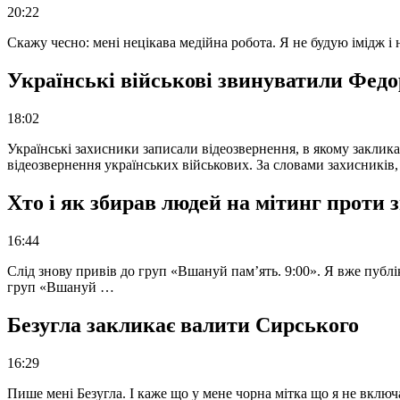
20:22
Скажу чесно: мені нецікава медійна робота. Я не будую імідж і
Українські військові звинуватили Федор
18:02
Українські захисники записали відеозвернення, в якому закликал
відеозвернення українських військових. За словами захисників
Хто і як збирав людей на мітинг проти
16:44
Слід знову привів до груп «Вшануй пам’ять. 9:00». Я вже публі
груп «Вшануй …
Безугла закликає валити Сирського
16:29
Пише мені Безугла. І каже що у мене чорна мітка що я не вкл