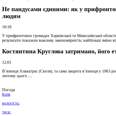
Не пандусами єдиними: як у прифронто
людям
16:18
У прифронтових громадах Харківської та Миколаївської областе
результати показали важливу закономірність: найбільші зміни в
Костянтина Круглова затримано, його е
12:01
В’язниця Алькатрас (Скеля), та сама закрита в’язниця у 1963 р
лютому цього …
Погода
Київ
вологість:
тиск: