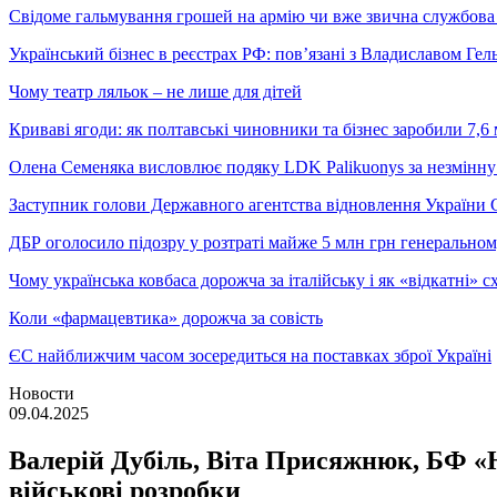
Свідоме гальмування грошей на армію чи вже звична службова 
Український бізнес в реєстрах РФ: пов’язані з Владиславом Г
Чому театр ляльок – не лише для дітей
Криваві ягоди: як полтавські чиновники та бізнес заробили 7,6 
Олена Семеняка висловлює подяку LDK Palikuonys за незмінну
Заступник голови Державного агентства відновлення України С
ДБР оголосило підозру у розтраті майже 5 млн грн генеральн
Чому українська ковбаса дорожча за італійську і як «відкатні»
Коли «фармацевтика» дорожча за совість
ЄС найближчим часом зосередиться на поставках зброї Україні
Новости
09.04.2025
Валерій Дубіль, Віта Присяжнюк, БФ «
військові розробки