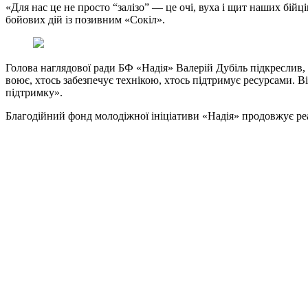
«Для нас це не просто “залізо” — це очі, вуха і щит наших бійц
бойових дій із позивним «Сокіл».
Голова наглядової ради БФ «Надія» Валерій Дубіль підкреслив,
воює, хтось забезпечує технікою, хтось підтримує ресурсами. 
підтримку».
Благодійний фонд молодіжної ініціативи «Надія» продовжує реал