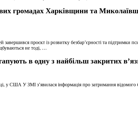
вих громадах Харківщини та Миколаївщи
й завершився проєкт із розвитку безбар’єрності та підтримки пс
ідбуваються не тоді, …
тапують в одну з найбільш закритих в’яз
оці, у США У ЗМІ з’явилася інформація про затримання відомого б