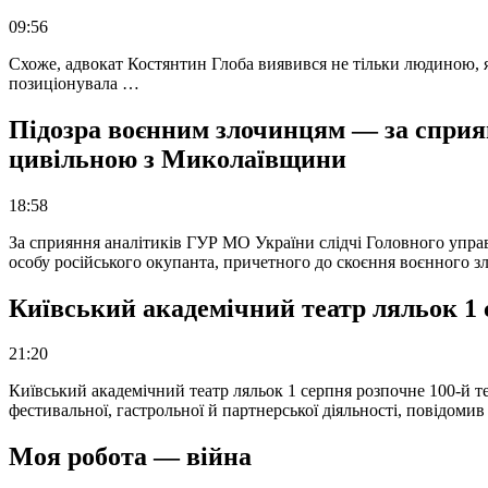
09:56
Схоже, адвокат Костянтин Глоба виявився не тільки людиною, як
позиціонувала …
Підозра воєнним злочинцям — за сприян
цивільною з Миколаївщини
18:58
За сприяння аналітиків ГУР МО України слідчі Головного упра
особу російського окупанта, причетного до скоєння воєнного з
Київський академічний театр ляльок 1 
21:20
Київський академічний театр ляльок 1 серпня розпочне 100-й те
фестивальної, гастрольної й партнерської діяльності, повідоми
Моя робота — війна