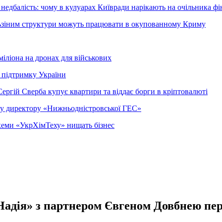
недбалість: чому в кулуарах Київради нарікають на очільника фі
ельзіним структури можуть працювати в окупованному Криму
міліона на дронах для військових
 підтримку України
ергій Сверба купує квартири та віддає борги в кріптовалюті
ому директору «Нижньодністровської ГЕС»
 схеми «УкрХімТеху» нищать бізнес
Надія» з партнером Євгеном Довбнею пер