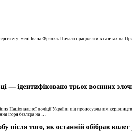
ерситету імені Івана Франка. Почала працювати в газетах на Прик
ці — ідентифіковано трьох воєнних злочи
іння Національної поліції України під процесуальним керівниц
ння іґоря бєзлєра на …
у після того, як останній обібрав колег