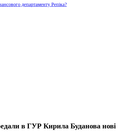
нансового департаменту Репіка?
едали в ГУР Кирила Буданова нові