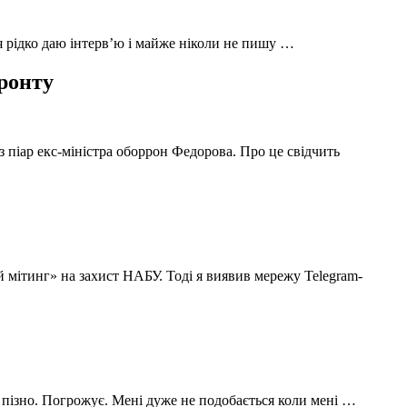
 я рідко даю інтерв’ю і майже ніколи не пишу …
фронту
з піар екс-міністра оборрон Федорова. Про це свідчить
й мітинг» на захист НАБУ. Тоді я виявив мережу Telegram-
 пізно. Погрожує. Мені дуже не подобається коли мені …