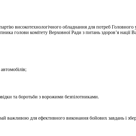
 партію високотехнологічного обладнання для потреб Головного 
тупника голови комітету Верховної Ради з питань здоров’я нації 
автомобілів;
озвідки та боротьби з ворожими безпілотниками.
край важливою для ефективного виконання бойових завдань і збе