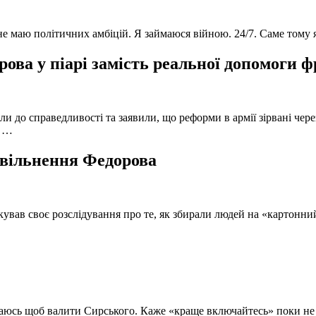
 не маю політичних амбіцій. Я займаюся війною. 24/7. Саме тому
ова у піарі замість реальної допомоги 
и до справедливості та заявили, що реформи в армії зірвані чере
, …
 звільнення Федорова
кував своє розслідування про те, як збирали людей на «картонни
ючаюсь щоб валити Сирського. Каже «краще включайтесь» поки не