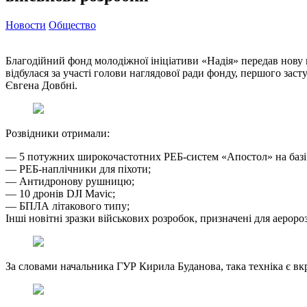
Новости
Общество
Благодійний фонд молодіжної ініціативи «Надія» передав нову
відбулася за участі голови наглядової ради фонду, першого зас
Євгена Довбні.
Розвідники отримали:
— 5 потужних широкочастотних РЕБ-систем «Апостол» на базі 
— РЕБ-наплічники для піхоти;
— Антидронову рушницю;
— 10 дронів DJI Mavic;
— БПЛА літакового типу;
Інші новітні зразки військових розробок, призначені для аерор
За словами начальника ГУР Кирила Буданова, така техніка є в