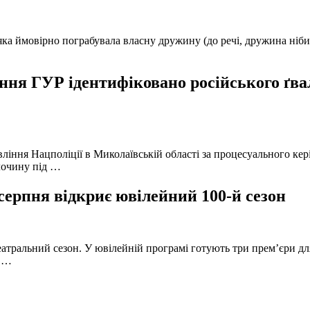
а ймовірно пограбувала власну дружину (до речі, дружина нібито 
ня ГУР ідентифіковано російського ґвал
вління Нацполіції в Миколаївській області за процесуального к
лочину під …
серпня відкриє ювілейний 100-й сезон
атральний сезон. У ювілейній програмі готують три прем’єри для
в …