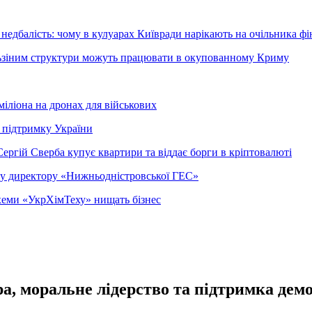
недбалість: чому в кулуарах Київради нарікають на очільника фі
ельзіним структури можуть працювати в окупованному Криму
міліона на дронах для військових
 підтримку України
ергій Сверба купує квартири та віддає борги в кріптовалюті
ому директору «Нижньодністровської ГЕС»
 схеми «УкрХімТеху» нищать бізнес
а, моральне лідерство та підтримка дем