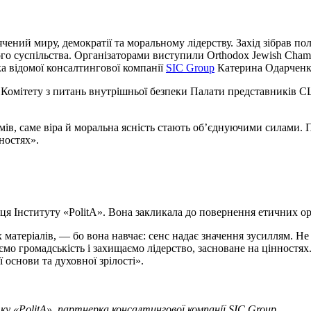
ний миру, демократії та моральному лідерству. Захід зібрав пол
го суспільства. Організаторами виступили Orthodox Jewish Cham
ка відомої консалтингової компанії
SIC
Group
Катерина Одарченк
 Комітету з питань внутрішньої безпеки Палати представників 
ів, саме віра й моральна ясність стають об’єднуючими силами. 
ностях».
иця Інституту «PolitA». Вона закликала до повернення етичних ор
атеріалів, — бо вона навчає: сенс надає значення зусиллям. Не 
ємо громадськість і захищаємо лідерство, засноване на цінностя
основи та духовної зрілості».
 «PolitA», партнерка консалтингової компанії SIC Group