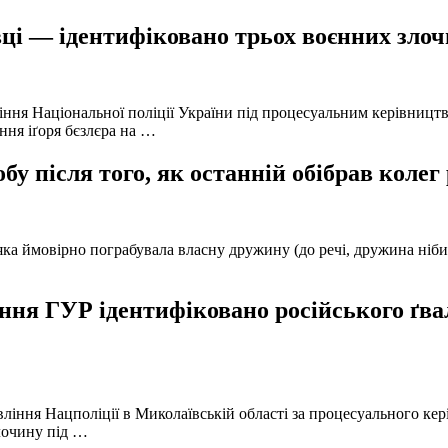
ці — ідентифіковано трьох воєнних злочи
іння Національної поліції України під процесуальним керівниц
ння іґоря бєзлєра на …
у після того, як останній обібрав колег
а ймовірно пограбувала власну дружину (до речі, дружина нібито 
ня ГУР ідентифіковано російського ґвал
вління Нацполіції в Миколаївській області за процесуального к
лочину під …