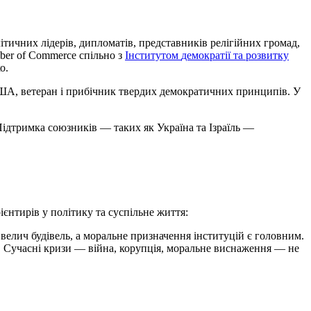
ітичних лідерів, дипломатів, представників релігійних громад,
ber of Commerce спільно з
Інститутом
демократії та розвитку
о.
США, ветеран і прибічник твердих демократичних принципів. У
Підтримка союзників — таких як Україна та Ізраїль —
ієнтирів у політику та суспільне життя:
велич будівель, а моральне призначення інституцій є головним.
х. Сучасні кризи — війна, корупція, моральне виснаження — не