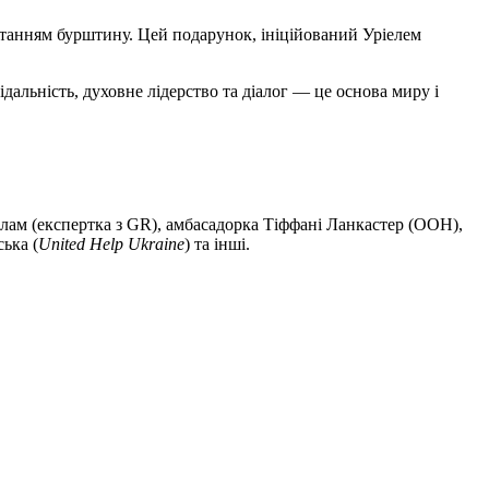
истанням бурштину. Цей подарунок, ініційований Уріелем
дальність, духовне лідерство та діалог — це основа миру і
слам (експертка з GR), амбасадорка Тіффані Ланкастер (ООН),
ька (
United Help Ukraine
) та інші.