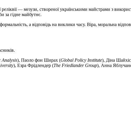
ї реліквії — мезузи, створеної українськими майстрами з викор
би за гідне майбутнє.
рмальність, а відповідь на виклики часу. Віра, моральна відпові
асників.
 Analysis
), Паоло фон Ширах (
Global Policy Institute
), Діна Шайхі
versity
), Езра Фрідлендер (
The Friedlander Group
), Анна Яблучанс