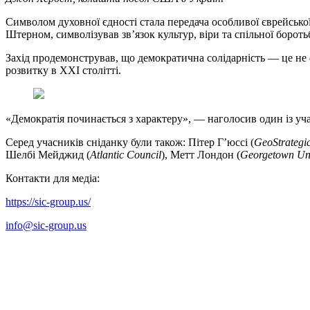
Символом духовної єдності стала передача особливої єврейсько
Штерном, символізував зв’язок культур, віри та спільної бороть
Захід продемонстрував, що демократична солідарність — це не фо
розвитку в XXI столітті.
«Демократія починається з характеру», — наголосив один із уч
Серед учасників сніданку були також: Пітер Г’юссі (
GeoStrategic
Шелбі Мейджид (
Atlantic Council
), Метт Лондон (
Georgetown Uni
Контакти для медіа:
https://sic-group.us/
info@
sic-group.us