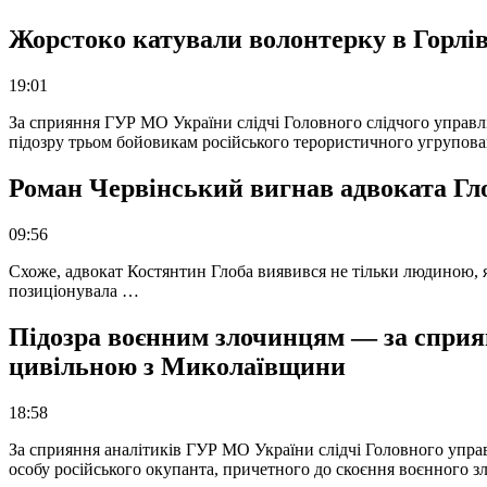
Жорстоко катували волонтерку в Горлів
19:01
За сприяння ГУР МО України слідчі Головного слідчого управл
підозру трьом бойовикам російського терористичного угрупова
Роман Червінський вигнав адвоката Глоб
09:56
Схоже, адвокат Костянтин Глоба виявився не тільки людиною, як
позиціонувала …
Підозра воєнним злочинцям — за сприян
цивільною з Миколаївщини
18:58
За сприяння аналітиків ГУР МО України слідчі Головного упра
особу російського окупанта, причетного до скоєння воєнного з