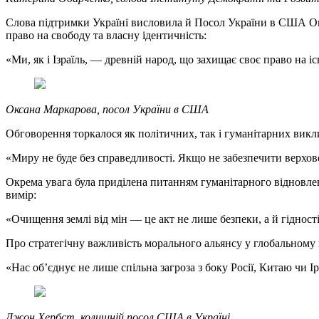
Слова підтримки Україні висловила й Посол України в США Оксан
право на свободу та власну ідентичність:
«Ми, як і Ізраїль, — древній народ, що захищає своє право на 
Оксана Маркарова, посол України в США
Обговорення торкалося як політичних, так і гуманітарних викл
«Миру не буде без справедливості. Якщо не забезпечити верхов
Окрема увага була приділена питанням гуманітарного відновлен
вимір:
«Очищення землі від мін — це акт не лише безпеки, а й гідності
Про стратегічну важливість морального альянсу у глобальному
«Нас об’єднує не лише спільна загроза з боку Росії, Китаю чи І
Джон Хербст, колишній посол США в Україні