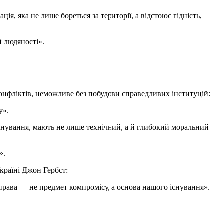
, яка не лише бореться за території, а відстоює гідність,
й людяності».
конфліктів, неможливе без побудови справедливих інституцій:
у».
мінування, мають не лише технічний, а й глибокий моральний
».
країні Джон Гербст:
о права — не предмет компромісу, а основа нашого існування».