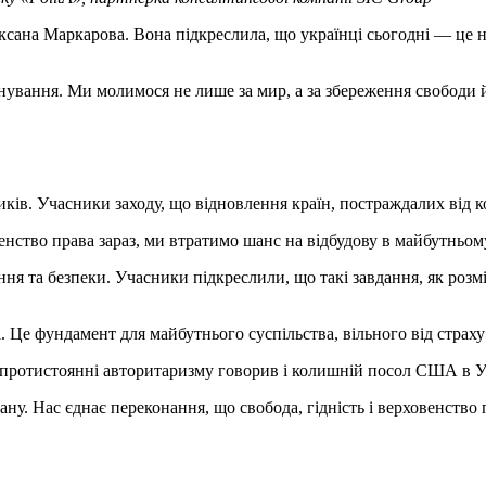
а Маркарова. Вона підкреслила, що українці сьогодні — це нація
існування. Ми молимося не лише за мир, а за збереження свободи 
иків. Учасники заходу, що відновлення країн, постраждалих від 
енство права зараз, ми втратимо шанс на відбудову в майбутньом
ня та безпеки. Учасники підкреслили, що такі завдання, як роз
. Це фундамент для майбутнього суспільства, вільного від страху
 протистоянні авторитаризму говорив і колишній посол США в У
рану. Нас єднає переконання, що свобода, гідність і верховенств