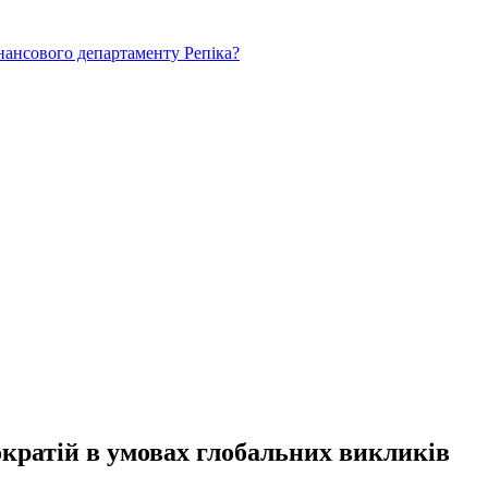
нансового департаменту Репіка?
ократій в умовах глобальних викликів