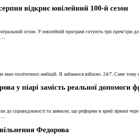
серпня відкриє ювілейний 100-й сезон
атральний сезон. У ювілейній програмі готують три прем’єри для
в …
 не маю політичних амбіцій. Я займаюся війною. 24/7. Саме тому
ова у піарі замість реальної допомоги 
и до справедливості та заявили, що реформи в армії зірвані чере
, …
 звільнення Федорова