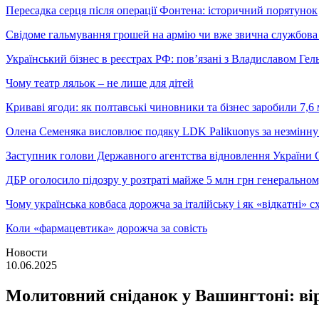
Пересадка серця після операції Фонтена: історичний порятунок
Свідоме гальмування грошей на армію чи вже звична службова 
Український бізнес в реєстрах РФ: пов’язані з Владиславом Г
Чому театр ляльок – не лише для дітей
Криваві ягоди: як полтавські чиновники та бізнес заробили 7,6 
Олена Семеняка висловлює подяку LDK Palikuonys за незмінну
Заступник голови Державного агентства відновлення України С
ДБР оголосило підозру у розтраті майже 5 млн грн генеральн
Чому українська ковбаса дорожча за італійську і як «відкатні»
Коли «фармацевтика» дорожча за совість
Новости
10.06.2025
Молитовний сніданок у Вашингтоні: вір