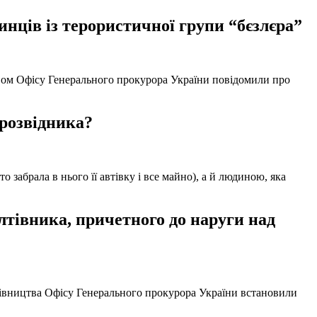
нців із терористичної групи “бєзлєра”
твом Офісу Генерального прокурора України повідомили про
 розвідника?
забрала в нього її автівку і все майно), а й людиною, яка
тівника, причетного до наруги над
ерівництва Офісу Генерального прокурора України встановили