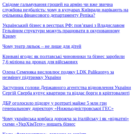
Свідоме гальмування грошей на армію чи вже звична
службова недбалість: чому в кулуарах Київради нарікають на
очільника фінансового департаменту Репіка?
Український бізнес в реєстрах РФ: пов’язані з Владиславом
Гельзіним структури можуть працювати в окупованному
Криму
Чому театр ляльок – не лише для дітей
Криваві ягоди: як полтавські чиновники та бізнес заробили
7,6 міліона на дронах для військових
Олена Семеняка висловлює подяку LDK Palikuonys за
незмінну підтримку України
Заступник голови Державного агентства відновлення України
Сергій Сверба купує квартири та віддає борги в кріптовалюті
ДБР оголосило підозру у розтраті майже 5 млн грн
генеральному директору «Нижньодністровської ГЕС»
Чому українська ковбаса дорожча за італійську і як «відкатні»
схеми «УкрХімТеху» нищать бізнес