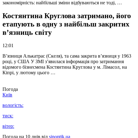
закономірність: найбільші зміни відбуваються не тоді, …
Костянтина Круглова затримано, його
етапують в одну з найбільш закритих
в’язниць світу
12:01
В’язниця Алькатрас (Скеля), та сама закрита в’язниця у 1963
році, у США У ЗМІ з’явилася інформація про затримання
відомого бізнесмена Костянтина Круглова у м. Лімасол, на
Кіпрі, у лютому цього …
Погода
Київ
вологість:
тиск:
вітер:
Погода на 10 днів від
sinoptik.ua