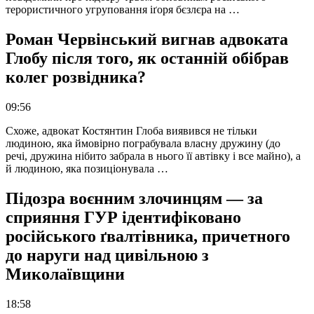
терористичного угруповання іґоря бєзлєра на …
Роман Червінський вигнав адвоката
Глобу після того, як останній обібрав
колег розвідника?
09:56
Схоже, адвокат Костянтин Глоба виявився не тільки
людиною, яка ймовірно пограбувала власну дружину (до
речі, дружина нібито забрала в нього її автівку і все майно), а
й людиною, яка позиціонувала …
Підозра воєнним злочинцям — за
сприяння ГУР ідентифіковано
російського ґвалтівника, причетного
до наруги над цивільною з
Миколаївщини
18:58