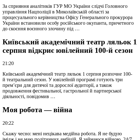
За сприяння аналітиків ГУР МО України слідчі Головного
управління Нацполіції в Миколаївській області за
процесуального керівництва Офісу Генерального прокурора
України встановили особу російського окупанта, причетного
до скоєння воєнного злочину під …
Київський академічний театр ляльок 1
серпня відкриє ювілейний 100-й сезон
21:20
Київський академічний театр ляльок 1 серпня розпочне 100-
й театральний сезон. У ювілейній програмі готують три
прем’єри для дитячої та дорослої аудиторії, а також
продовження фестивальної, гастрольної й партнерської
діяльності, повідомив …
Моя робота — війна
20:22
Скажу чесно: мені нецікава медійна робота. Я не будую
імідж і не маю політичних амбіцій. Я займаюся війною. 24/7.