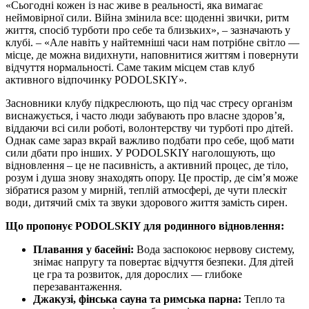
«Сьогодні кожен із нас живе в реальності, яка вимагає
неймовірної сили. Війна змінила все: щоденні звички, ритм
життя, спосіб турботи про себе та близьких», – зазначають у
клубі. – «Але навіть у найтемніші часи нам потрібне світло —
місце, де можна видихнути, наповнитися життям і повернути
відчуття нормальності. Саме таким місцем став клуб
активного відпочинку PODOLSKIY».
Засновники клубу підкреслюють, що під час стресу організм
виснажується, і часто люди забувають про власне здоров’я,
віддаючи всі сили роботі, волонтерству чи турботі про дітей.
Однак саме зараз вкрай важливо подбати про себе, щоб мати
сили дбати про інших. У PODOLSKIY наголошують, що
відновлення – це не пасивність, а активний процес, де тіло,
розум і душа знову знаходять опору. Це простір, де сім’я може
зібратися разом у мирній, теплій атмосфері, де чути плескіт
води, дитячий сміх та звуки здорового життя замість сирен.
Що пропонує PODOLSKIY для родинного відновлення:
Плавання у басейні:
Вода заспокоює нервову систему,
знімає напругу та повертає відчуття безпеки. Для дітей
це гра та розвиток, для дорослих — глибоке
перезавантаження.
Джакузі, фінська сауна та римська парна:
Тепло та