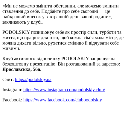
«Ми не можемо змінити обставини, але можемо змінити
ставлення до себе. Подбайте про себе сьогодні — це
найкращий внесок у завтрашній день вашої родини», –
закликають у клубі.
PODOLSKIY позиціонує себе як простір сили, турботи та
життя, що працює для того, щоб кожна сім’я мала місце, де
можна дихати вільно, рухатися сміливо й відчувати себе
живими.
Клуб активного відпочинку PODOLSKIY запрошує на
безкоштовну презентацію. Він розташований за адресою:
Ярославська, 56а
.
Сайт:
https://podolskiy.ua
Іnstagram:
https://www.instagram.com/podolskiy.club/
Facebook:
https://www.facebook.com/clubpodolskiy