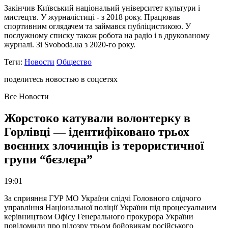
Закінчив Київський національий університет культури і
мистецтв. У журналістиці - з 2018 року. Працював
спортивним оглядачем та займався публіцистикою. У
послужному списку також робота на радіо і в друкованому
журналі. Зі Svoboda.ua з 2020-го року.
Теги:
Новости
Общество
поделитесь новостью в соцсетях
Все Новости
Жорстоко катували волонтерку в
Горлівці — ідентифіковано трьох
воєнних злочинців із терористичної
групи “бєзлєра”
19:01
За сприяння ГУР МО України слідчі Головного слідчого
управління Національної поліції України під процесуальним
керівництвом Офісу Генерального прокурора України
повідомили про підозру трьом бойовикам російського