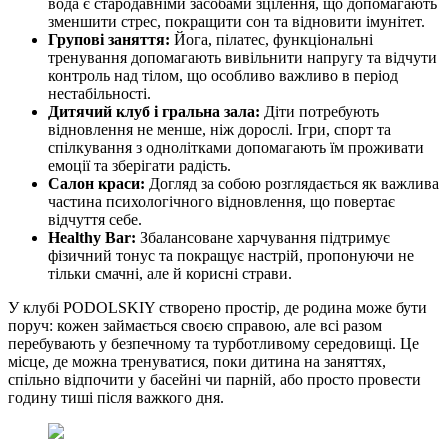
вода є стародавніми засобами зцілення, що допомагають
зменшити стрес, покращити сон та відновити імунітет.
Групові заняття:
Йога, пілатес, функціональні
тренування допомагають вивільнити напругу та відчути
контроль над тілом, що особливо важливо в період
нестабільності.
Дитячий клуб і гральна зала:
Діти потребують
відновлення не менше, ніж дорослі. Ігри, спорт та
спілкування з однолітками допомагають їм проживати
емоції та зберігати радість.
Салон краси:
Догляд за собою розглядається як важлива
частина психологічного відновлення, що повертає
відчуття себе.
Healthy Bar:
Збалансоване харчування підтримує
фізичний тонус та покращує настрій, пропонуючи не
тільки смачні, але й корисні страви.
У клубі PODOLSKIY створено простір, де родина може бути
поруч: кожен займається своєю справою, але всі разом
перебувають у безпечному та турботливому середовищі. Це
місце, де можна тренуватися, поки дитина на заняттях,
спільно відпочити у басейні чи парній, або просто провести
годину тиші після важкого дня.