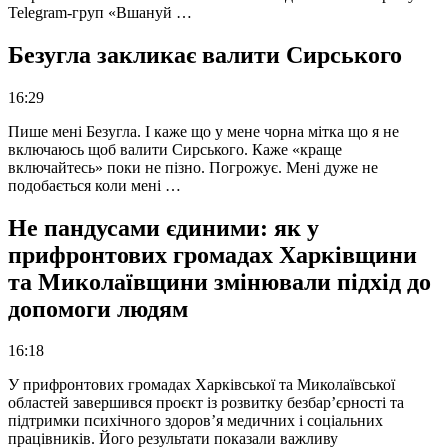
Telegram-груп «Вшануй …
Безугла закликає валити Сирського
16:29
Пише мені Безугла. І каже що у мене чорна мітка що я не
включаюсь щоб валити Сирського. Каже «краще
включайтесь» поки не пізно. Погрожує. Мені дуже не
подобається коли мені …
Не пандусами єдиними: як у
прифронтових громадах Харківщини
та Миколаївщини змінювали підхід до
допомоги людям
16:18
У прифронтових громадах Харківської та Миколаївської
областей завершився проєкт із розвитку безбар’єрності та
підтримки психічного здоров’я медичних і соціальних
працівників. Його результати показали важливу