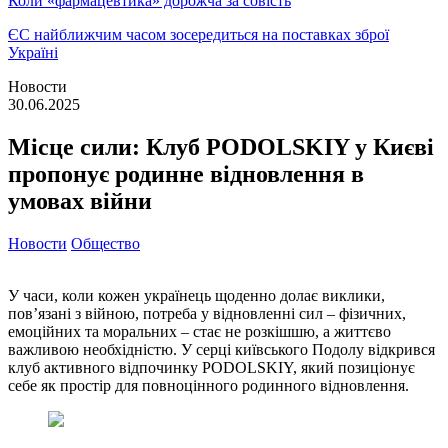
Коли «фармацевтика» дорожча за совість
ЄС найближчим часом зосередиться на поставках зброї
Україні
Новости
30.06.2025
Місце сили: Клуб PODOLSKIY у Києві
пропонує родинне відновлення в
умовах війни
Новости
Общество
У часи, коли кожен українець щоденно долає виклики,
пов’язані з війною, потреба у відновленні сил – фізичних,
емоційних та моральних – стає не розкішшю, а життєво
важливою необхідністю. У серці київського Подолу відкрився
клуб активного відпочинку PODOLSKIY, який позиціонує
себе як простір для повноцінного родинного відновлення.