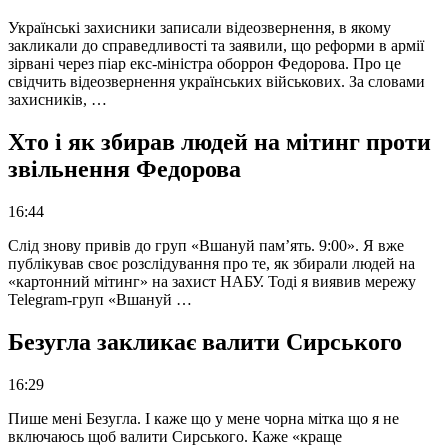
Українські захисники записали відеозвернення, в якому
закликали до справедливості та заявили, що реформи в армії
зірвані через піар екс-міністра оборрон Федорова. Про це
свідчить відеозвернення українських військових. За словами
захисників, …
Хто і як збирав людей на мітинг проти
звільнення Федорова
16:44
Слід знову привів до груп «Вшануй пам’ять. 9:00». Я вже
публікував своє розслідування про те, як збирали людей на
«картонний мітинг» на захист НАБУ. Тоді я виявив мережу
Telegram-груп «Вшануй …
Безугла закликає валити Сирського
16:29
Пише мені Безугла. І каже що у мене чорна мітка що я не
включаюсь щоб валити Сирського. Каже «краще