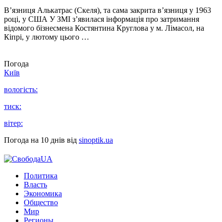
В’язниця Алькатрас (Скеля), та сама закрита в’язниця у 1963
році, у США У ЗМІ з’явилася інформація про затримання
відомого бізнесмена Костянтина Круглова у м. Лімасол, на
Кіпрі, у лютому цього …
Погода
Київ
вологість:
тиск:
вітер:
Погода на 10 днів від
sinoptik.ua
Политика
Власть
Экономика
Общество
Мир
Регионы