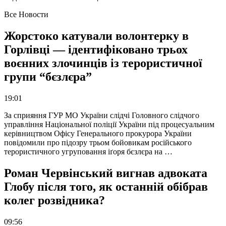
Все Новости
Жорстоко катували волонтерку в
Горлівці — ідентифіковано трьох
воєнних злочинців із терористичної
групи “бєзлєра”
19:01
За сприяння ГУР МО України слідчі Головного слідчого
управління Національної поліції України під процесуальним
керівництвом Офісу Генерального прокурора України
повідомили про підозру трьом бойовикам російського
терористичного угруповання іґоря бєзлєра на …
Роман Червінський вигнав адвоката
Глобу після того, як останній обібрав
колег розвідника?
09:56