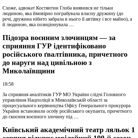
Схоже, адвокат Костянтин Глоба виявився не тільки
людиною, яка ймовірно пограбувала власну дружину (до
речі, дружина нібито забрала в нього її автівку і все майно), а
й людиною, яка позиціонувала …
Підозра воєнним злочинцям — за
сприяння ГУР ідентифіковано
російського ґвалтівника, причетного
до наруги над цивільною з
Миколаївщини
18:58
За сприяння аналітиків ГУР МО України слідчі Головного
управління Нацполіції в Миколаївській області за
процесуального керівництва Офісу Генерального прокурора
України встановили особу російського окупанта, причетного
до скоєння воєнного злочину під …
Київський академічний театр ляльок 1
серпня відкриє ювілейний 100-й сезон