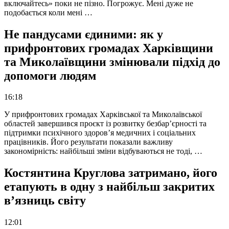
включайтесь» поки не пізно. Погрожує. Мені дуже не
подобається коли мені …
Не пандусами єдиними: як у
прифронтових громадах Харківщини
та Миколаївщини змінювали підхід до
допомоги людям
16:18
У прифронтових громадах Харківської та Миколаївської
областей завершився проєкт із розвитку безбар’єрності та
підтримки психічного здоров’я медичних і соціальних
працівників. Його результати показали важливу
закономірність: найбільші зміни відбуваються не тоді, …
Костянтина Круглова затримано, його
етапують в одну з найбільш закритих
в’язниць світу
12:01