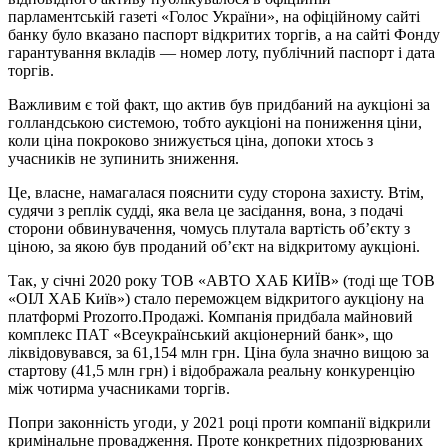
парламентській газеті «Голос України», на офіційному сайті
банку було вказано паспорт відкритих торгів, а на сайті Фонду
гарантування вкладів — номер лоту, публічний паспорт і дата
торгів.
Важливим є той факт, що актив був придбаний на аукціоні за
голландською системою, тобто аукціоні на пониження ціни,
коли ціна покроково знижується ціна, допоки хтось з
учасників не зупинить зниження.
Це, власне, намагалася пояснити суду сторона захисту. Втім,
судячи з реплік судді, яка вела це засідання, вона, з подачі
сторони обвинувачення, чомусь плутала вартість об’єкту з
ціною, за якою був проданий об’єкт на відкритому аукціоні.
Так, у січні 2020 року ТОВ «АВТО ХАБ КИЇВ» (тоді ще ТОВ
«ОІЛ ХАБ Київ») стало переможцем відкритого аукціону на
платформі Prozorro.Продажі. Компанія придбала майновий
комплекс ПАТ «Всеукраїнський акціонерний банк», що
ліквідовувався, за 61,154 млн грн. Ціна була значно вищою за
стартову (41,5 млн грн) і відображала реальну конкуренцію
між чотирма учасниками торгів.
Попри законність угоди, у 2021 році проти компанії відкрили
кримінальне провадження. Проте конкретних підозрюваних