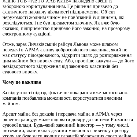
майно ТОВ «АВТО ХАБ КИЇВ» накладено арешт із
забороною користування ним. Це рішення призвело до
фактичного паралічу діяльності підприємства. Об’єкт
нерухомості жодним чином не пов’язаний із діяннями, які
розслідуються, і не був предметом злочину. Як вже було
сказано, підприємство придбало його законно, на прозорому
електронному аукціоні.
Отже, зараз Личаківський райсуд Львова може шляхом
передачі в АРМА активу добросовісного власника, який не
має статусу підозрюваного, відкрити шлях до розпорядження
цим майном без вироку суду. Або, простіше кажучи — до його
невідворотного відчуження від законних власників без
судового вироку.
Чому це важливо
За відсутності підозр, фактичне покарання вже застосовано:
компанія позбавлена можливості користуватися власним
майном.
Арешт майна без доказів і передача майна в АРМА через
рішення райсуду може підірвати довіру до системи Prozorro та
судової влади. Будь-який законний інвестор — у тому числі,
іноземний, який вклав десятки мільйонів гривень у прозору
угоду, не буде мати жодних гарантій збереження свого майна