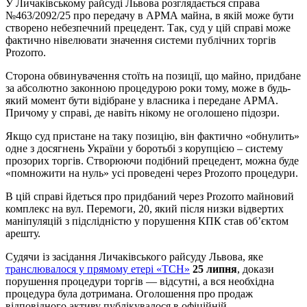
У Личаківському райсуді Львова розглядається справа
№463/2092/25 про передачу в АРМА майна, в якій може бути
створено небезпечний прецедент. Так, суд у цій справі може
фактично нівелювати значення системи публічних торгів
Prozorro.
Сторона обвинувачення стоїть на позиції, що майно, придбане
за абсолютно законною процедурою роки тому, може в будь-
який момент бути відібране у власника і передане АРМА.
Причому у справі, де навіть нікому не оголошено підозри.
Якщо суд пристане на таку позицію, він фактично «обнулить»
одне з досягнень України у боротьбі з корупцією – систему
прозорих торгів. Створюючи подібний прецедент, можна буде
«помножити на нуль» усі проведені через Prozorro процедури.
В цій справі йдеться про придбаний через Prozorro майновий
комплекс на вул. Перемоги, 20, який після низки відвертих
маніпуляцій з підслідністю у порушення КПК став об’єктом
арешту.
Судячи із засідання Личаківського райсуду Львова, яке
транслювалося у прямому етері «ТСН»
25 липня
, докази
порушення процедури торгів — відсутні, а вся необхідна
процедура була дотримана. Оголошення про продаж
відповідного активу публікувалося в офіційній