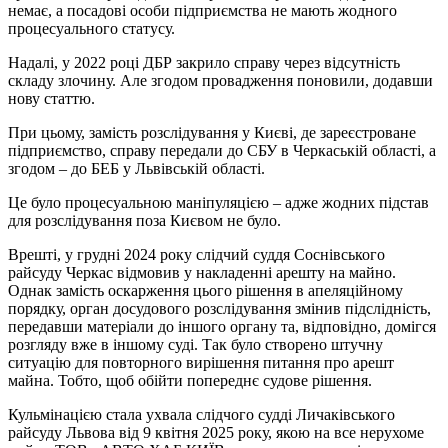
немає, а посадові особи підприємства не мають жодного
процесуального статусу.
Надалі, у 2022 році ДБР закрило справу через відсутність
складу злочину. Але згодом провадження поновили, додавши
нову статтю.
При цьому, замість розслідування у Києві, де зареєстроване
підприємство, справу передали до СБУ в Черкаській області, а
згодом – до БЕБ у Львівській області.
Це було процесуальною маніпуляцією – адже жодних підстав
для розслідування поза Києвом не було.
Врешті, у грудні 2024 року слідчий суддя Соснівського
райсуду Черкас відмовив у накладенні арешту на майно.
Однак замість оскарження цього рішення в апеляційному
порядку, орган досудового розслідування змінив підслідність,
передавши матеріали до іншого органу та, відповідно, домігся
розгляду вже в іншому суді. Так було створено штучну
ситуацію для повторного вирішення питання про арешт
майна. Тобто, щоб обійти попереднє судове рішення.
Кульмінацією стала ухвала слідчого судді Личаківського
райсуду Львова від 9 квітня 2025 року, якою на все нерухоме