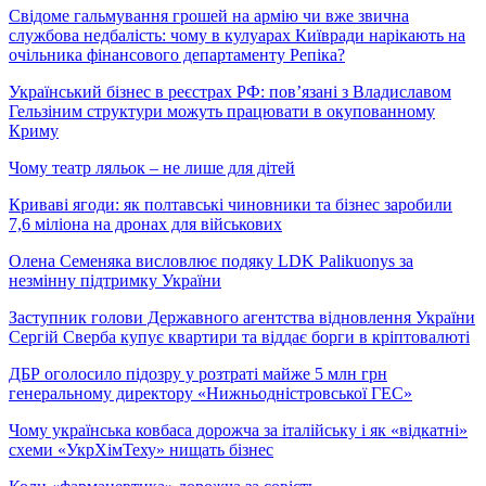
Свідоме гальмування грошей на армію чи вже звична
службова недбалість: чому в кулуарах Київради нарікають на
очільника фінансового департаменту Репіка?
Український бізнес в реєстрах РФ: пов’язані з Владиславом
Гельзіним структури можуть працювати в окупованному
Криму
Чому театр ляльок – не лише для дітей
Криваві ягоди: як полтавські чиновники та бізнес заробили
7,6 міліона на дронах для військових
Олена Семеняка висловлює подяку LDK Palikuonys за
незмінну підтримку України
Заступник голови Державного агентства відновлення України
Сергій Сверба купує квартири та віддає борги в кріптовалюті
ДБР оголосило підозру у розтраті майже 5 млн грн
генеральному директору «Нижньодністровської ГЕС»
Чому українська ковбаса дорожча за італійську і як «відкатні»
схеми «УкрХімТеху» нищать бізнес