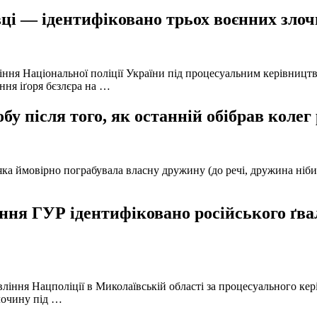
ці — ідентифіковано трьох воєнних злочи
іння Національної поліції України під процесуальним керівниц
ння іґоря бєзлєра на …
у після того, як останній обібрав колег
а ймовірно пограбувала власну дружину (до речі, дружина нібито 
ня ГУР ідентифіковано російського ґвал
вління Нацполіції в Миколаївській області за процесуального к
лочину під …