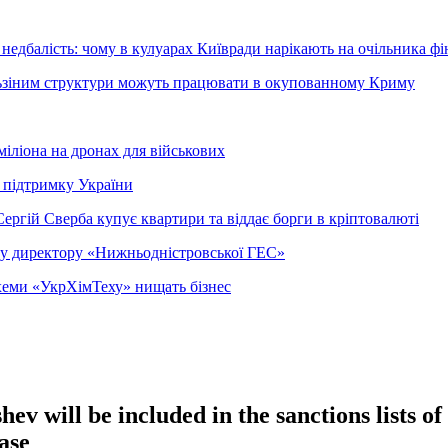
недбалість: чому в кулуарах Київради нарікають на очільника фі
ельзіним структури можуть працювати в окупованному Криму
міліона на дронах для військових
 підтримку України
ергій Сверба купує квартири та віддає борги в кріптовалюті
ому директору «Нижньодністровської ГЕС»
 схеми «УкрХімТеху» нищать бізнес
 will be included in the sanctions lists of
ase