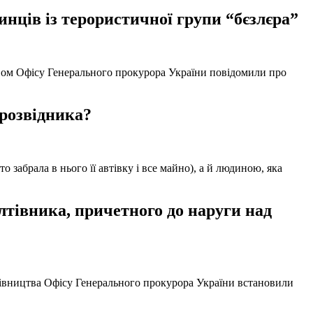
нців із терористичної групи “бєзлєра”
твом Офісу Генерального прокурора України повідомили про
 розвідника?
забрала в нього її автівку і все майно), а й людиною, яка
тівника, причетного до наруги над
ерівництва Офісу Генерального прокурора України встановили