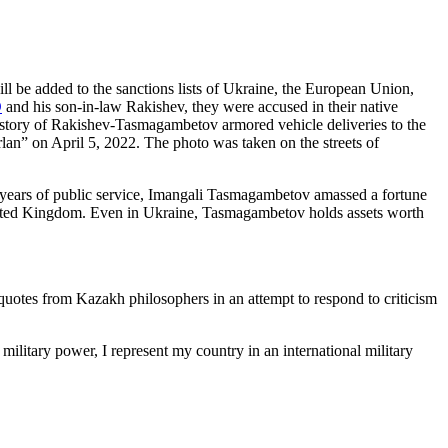
l be added to the sanctions lists of Ukraine, the European Union,
O
and his son-in-law Rakishev, they were accused in their native
story of Rakishev-Tasmagambetov armored vehicle deliveries to the
an” on April 5, 2022. The photo was taken on the streets of
ears of public service, Imangali Tasmagambetov amassed a fortune
United Kingdom. Even in Ukraine, Tasmagambetov holds assets worth
uotes from Kazakh philosophers in an attempt to respond to criticism
ilitary power, I represent my country in an international military