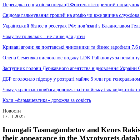
Пересадка серця після операції Фонтена: історичний порятунок
Свідоме гальмування грошей на армію чи вже звична службова 
Український бізнес в реєстрах РФ: пов’язані з Владиславом Г
Чому театр ляльок – не лише для дітей
Криваві ягоди: як полтавські чиновники та бізнес заробили 7,6 
Олена Семеняка висловлює подяку LDK Palikuonys за незмінну
Заступник голови Державного агентства відновлення України С
ДБР оголосило підозру у розтраті майже 5 млн грн генеральн
Чому українська ковбаса дорожча за італійську і як «відкатні»
Коли «фармацевтика» дорожча за совість
Новости
17.11.2025
Imangali Tasmagambetov and Kenes Rakishev
their appearance in the Myrotvorets datab