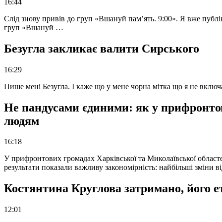
16:44
Слід знову привів до груп «Вшануй пам’ять. 9:00». Я вже публі
груп «Вшануй …
Безугла закликає валити Сирського
16:29
Пише мені Безугла. І каже що у мене чорна мітка що я не вкл
Не пандусами єдиними: як у прифронто
людям
16:18
У прифронтових громадах Харківської та Миколаївської областе
результати показали важливу закономірність: найбільші зміни в
Костянтина Круглова затримано, його е
12:01