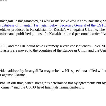
, Imangali Tasmagambetov, as well as his son-in-law Kenes Rakishev, wil
ts database of Imangali Tasmagambetov, Secretary General of the CST
ehicles produced in Kazakhstan for Russia’s war against Ukraine. The 
formant” published photos of a Kazakh armored personnel carrier “Arl
e EU, and the UK could have extremely severe consequences. Over 20 y
ily assets are moved to the countries of the European Union and the 
 video address by Imangali Tasmagambetov. His speech was filled with q
 against Ukraine.
s. In our time, when strength is determined not by agreements but by m
hat a crime?” said the CSTO head Imangali Tasmagambetov.