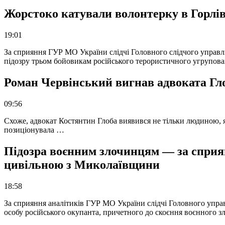
Жорстоко катували волонтерку в Горлів
19:01
За сприяння ГУР МО України слідчі Головного слідчого управл
підозру трьом бойовикам російського терористичного угрупова
Роман Червінський вигнав адвоката Глоб
09:56
Схоже, адвокат Костянтин Глоба виявився не тільки людиною, як
позиціонувала …
Підозра воєнним злочинцям — за сприян
цивільною з Миколаївщини
18:58
За сприяння аналітиків ГУР МО України слідчі Головного упра
особу російського окупанта, причетного до скоєння воєнного з