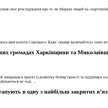
кував своє розслідування про те, як збирали людей на «картонни
ючаюсь щоб валити Сирського. Каже «краще включайтесь» поки не
вих громадах Харківщини та Миколаївщи
й завершився проєкт із розвитку безбар’єрності та підтримки пс
ідбуваються не тоді, …
тапують в одну з найбільш закритих в’яз