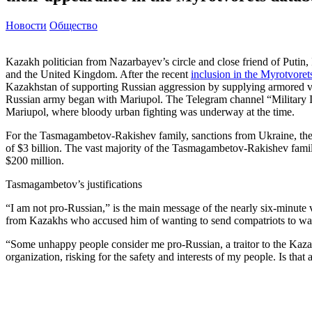
Новости
Общество
Kazakh politician from Nazarbayev’s circle and close friend of Putin
and the United Kingdom. After the recent
inclusion in the Myrotvore
Kazakhstan of supporting Russian aggression by supplying armored v
Russian army began with Mariupol. The Telegram channel “Military In
Mariupol, where bloody urban fighting was underway at the time.
For the Tasmagambetov-Rakishev family, sanctions from Ukraine, th
of $3 billion. The vast majority of the Tasmagambetov-Rakishev fam
$200 million.
Tasmagambetov’s justifications
“I am not pro-Russian,” is the main message of the nearly six-minute
from Kazakhs who accused him of wanting to send compatriots to war
“Some unhappy people consider me pro-Russian, a traitor to the Kazakh
organization, risking for the safety and interests of my people. Is t