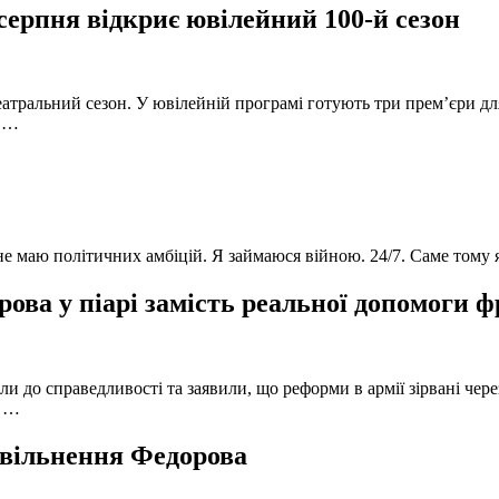
серпня відкриє ювілейний 100-й сезон
атральний сезон. У ювілейній програмі готують три прем’єри для
в …
 не маю політичних амбіцій. Я займаюся війною. 24/7. Саме тому
ова у піарі замість реальної допомоги 
и до справедливості та заявили, що реформи в армії зірвані чере
, …
 звільнення Федорова