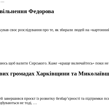
, …
 звільнення Федорова
кував своє розслідування про те, як збирали людей на «картонни
ючаюсь щоб валити Сирського. Каже «краще включайтесь» поки не
вих громадах Харківщини та Миколаївщи
й завершився проєкт із розвитку безбар’єрності та підтримки пс
ідбуваються не тоді, …