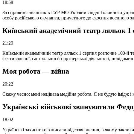
18:58
За сприяння аналітиків ГУР МО України слідчі Головного упра
особу російського окупанта, причетного до скоєння воєнного з
Київський академічний театр ляльок 1 
21:20
Київський академічний театр ляльок 1 серпня розпочне 100-й те
фестивальної, гастрольної й партнерської діяльності, повідоми
Моя робота — війна
20:22
Скажу чесно: мені нецікава медійна робота. Я не будую імідж і
Українські військові звинуватили Федор
18:02
Українські захисники записали відеозвернення, в якому закликал