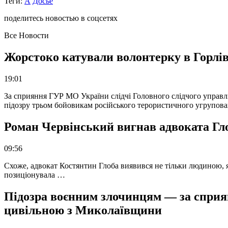
Теги:
А
Досье
поделитесь новостью в соцсетях
Все Новости
Жорстоко катували волонтерку в Горлів
19:01
За сприяння ГУР МО України слідчі Головного слідчого управл
підозру трьом бойовикам російського терористичного угрупова
Роман Червінський вигнав адвоката Глоб
09:56
Схоже, адвокат Костянтин Глоба виявився не тільки людиною, як
позиціонувала …
Підозра воєнним злочинцям — за сприян
цивільною з Миколаївщини