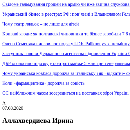
Свідоме гальмування грошей на армію чи вже звична службова 
Український бізнес в реєстрах РФ: пов’язані з Владиславом Г
Чому театр ляльок – не лише для дітей
Криваві ягоди: як полтавські чиновники та бізнес заробили 7,6 
Олена Семеняка висловлює подяку LDK Palikuonys за незмінну
Заступник голови Державного агентства відновлення України С
ДБР оголосило підозру у розтраті майже 5 млн грн генеральн
Чому українська ковбаса дорожча за італійську і як «відкатні»
Коли «фармацевтика» дорожча за совість
ЄС найближчим часом зосередиться на поставках зброї Україні
А
07.08.2020
Аллахвердиева Ирина