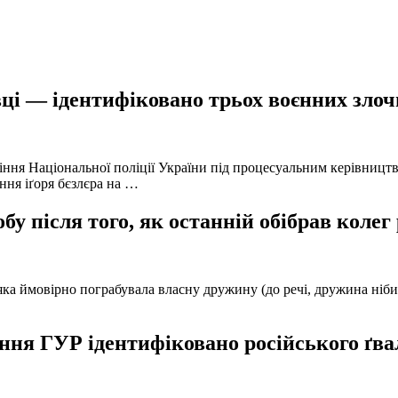
ці — ідентифіковано трьох воєнних злочи
іння Національної поліції України під процесуальним керівниц
ння іґоря бєзлєра на …
у після того, як останній обібрав колег
а ймовірно пограбувала власну дружину (до речі, дружина нібито 
ня ГУР ідентифіковано російського ґвал