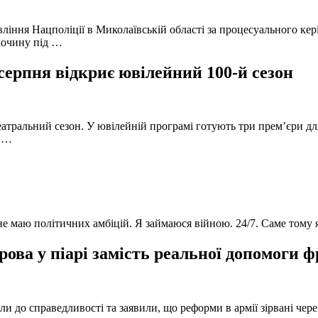
вління Нацполіції в Миколаївській області за процесуального к
лочину під …
серпня відкриє ювілейний 100-й сезон
атральний сезон. У ювілейній програмі готують три прем’єри для
в …
 не маю політичних амбіцій. Я займаюся війною. 24/7. Саме тому
ова у піарі замість реальної допомоги 
и до справедливості та заявили, що реформи в армії зірвані чере