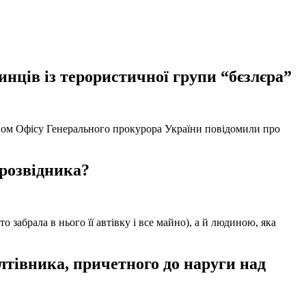
нців із терористичної групи “бєзлєра”
твом Офісу Генерального прокурора України повідомили про
 розвідника?
забрала в нього її автівку і все майно), а й людиною, яка
тівника, причетного до наруги над