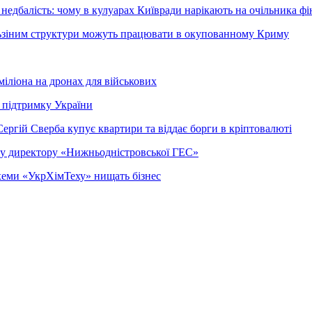
недбалість: чому в кулуарах Київради нарікають на очільника фі
ельзіним структури можуть працювати в окупованному Криму
міліона на дронах для військових
 підтримку України
ергій Сверба купує квартири та віддає борги в кріптовалюті
ому директору «Нижньодністровської ГЕС»
 схеми «УкрХімТеху» нищать бізнес