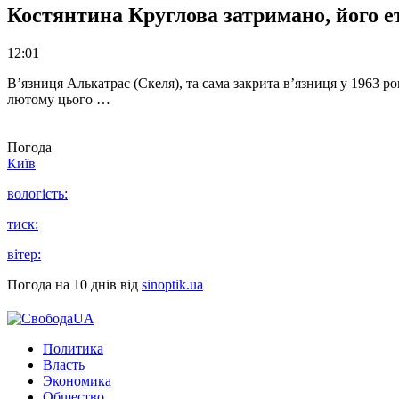
Костянтина Круглова затримано, його е
12:01
В’язниця Алькатрас (Скеля), та сама закрита в’язниця у 1963 р
лютому цього …
Погода
Київ
вологість:
тиск:
вітер:
Погода на 10 днів від
sinoptik.ua
Политика
Власть
Экономика
Общество