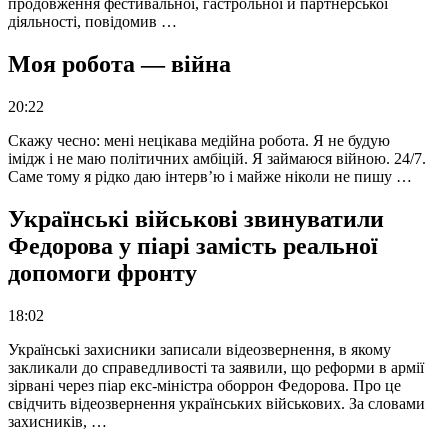
продовження фестивальної, гастрольної й партнерської
діяльності, повідомив …
Моя робота — війна
20:22
Скажу чесно: мені нецікава медійна робота. Я не будую
імідж і не маю політичних амбіцій. Я займаюся війною. 24/7.
Саме тому я рідко даю інтерв’ю і майже ніколи не пишу …
Українські військові звинуватили
Федорова у піарі замість реальної
допомоги фронту
18:02
Українські захисники записали відеозвернення, в якому
закликали до справедливості та заявили, що реформи в армії
зірвані через піар екс-міністра оборрон Федорова. Про це
свідчить відеозвернення українських військових. За словами
захисників, …