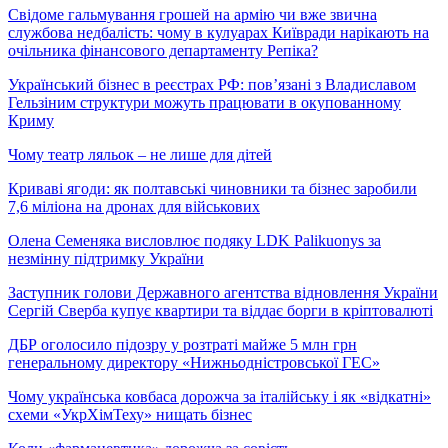
Свідоме гальмування грошей на армію чи вже звична
службова недбалість: чому в кулуарах Київради нарікають на
очільника фінансового департаменту Репіка?
Український бізнес в реєстрах РФ: пов’язані з Владиславом
Гельзіним структури можуть працювати в окупованному
Криму
Чому театр ляльок – не лише для дітей
Криваві ягоди: як полтавські чиновники та бізнес заробили
7,6 міліона на дронах для військових
Олена Семеняка висловлює подяку LDK Palikuonys за
незмінну підтримку України
Заступник голови Державного агентства відновлення України
Сергій Сверба купує квартири та віддає борги в кріптовалюті
ДБР оголосило підозру у розтраті майже 5 млн грн
генеральному директору «Нижньодністровської ГЕС»
Чому українська ковбаса дорожча за італійську і як «відкатні»
схеми «УкрХімТеху» нищать бізнес