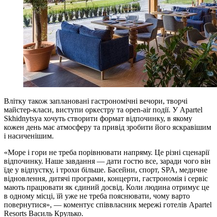
Влітку також заплановані гастрономічні вечори, творчі
майстер-класи, виступи оркестру та open-air події. У Apartel
Skhidnytsya хочуть створити формат відпочинку, в якому
кожен день має атмосферу та привід зробити його яскравішим
і насиченішим.
«Море і гори не треба порівнювати напряму. Це різні сценарії
відпочинку. Наше завдання — дати гостю все, заради чого він
їде у відпустку, і трохи більше. Басейни, спорт, SPA, медичне
відновлення, дитячі програми, концерти, гастрономія і сервіс
мають працювати як єдиний досвід. Коли людина отримує це
в одному місці, їй уже не треба пояснювати, чому варто
повернутися», — коментує співвласник мережі готелів Apartel
Resorts Василь Крулько.