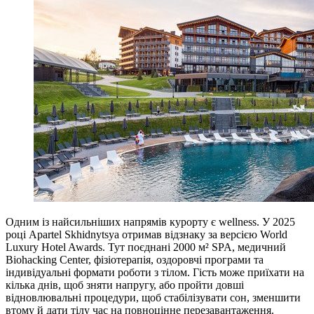
Одним із найсильніших напрямів курорту є wellness. У 2025
році Apartel Skhidnytsya отримав відзнаку за версією World
Luxury Hotel Awards. Тут поєднані 2000 м² SPA, медичний
Biohacking Center, фізіотерапія, оздоровчі програми та
індивідуальні формати роботи з тілом. Гість може приїхати на
кілька днів, щоб зняти напругу, або пройти довші
відновлювальні процедури, щоб стабілізувати сон, зменшити
втому й дати тілу час на повноцінне перезавантаження.