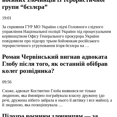
групи “бєзлєра”
19:01
За сприяння ГУР МО України слідчі Головного слідчого
управління Національної поліції України під процесуальним
керівництвом Офісу Генерального прокурора України
повідомили про підозру трьом бойовикам російського
терористичного угруповання іґоря бєзлєра на …
Роман Червінський вигнав адвоката
Глобу після того, як останній обібрав
колег розвідника?
09:56
Схоже, адвокат Костянтин Глоба виявився не тільки
людиною, яка ймовірно пограбувала власну дружину (до
речі, дружина нібито забрала в нього її автівку і все майно), а
й людиною, яка позиціонувала …
Підозра воєнним злочинцям — за