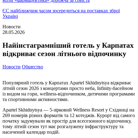
Коли «фармацевтика» дорожча за совість
ЄС найближчим часом зосередиться на поставках зброї
Україні
Новости
28.05.2026
Найінстаграмніший готель у Карпатах
відкриває сезон літнього відпочинку
Новости
Общество
Популярний готель у Карпатах Apartel Skhidnytsya відкриває
літній сезон 2026 з концертами просто неба, Infinity-басейном
із видом на гори, wellness-відпочинком, дитячими програмами
та спортивними активностями.
Apartel Skhidnytsya — 5-зірковий Wellness Resort у Східниці на
269 номерів різних форматів та 12 котеджів. Курорт від самого
початку задумували як простір для всесезонного відпочинку,
тому літній сезон тут має розгалужену інфраструктуру та
насичений календар подій.