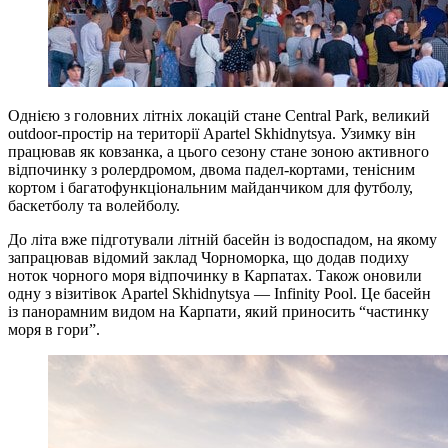
Однією з головних літніх локацій стане Central Park, великий
outdoor-простір на території Apartel Skhidnytsya. Узимку він
працював як ковзанка, а цього сезону стане зоною активного
відпочинку з ролердромом, двома падел-кортами, тенісним
кортом і багатофункціональним майданчиком для футболу,
баскетболу та волейболу.
До літа вже підготували літній басейн із водоспадом, на якому
запрацював відомий заклад Чорноморка, що додав подиху
ноток чорного моря відпочинку в Карпатах. Також оновили
одну з візитівок Apartel Skhidnytsya — Infinity Pool. Це басейн
із панорамним видом на Карпати, який приносить “частинку
моря в гори”.