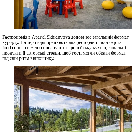
Гастрономія в Apartel Skhidnytsya доповнює загальний формат
курорту. На території працюють два ресторани, лобі-бар та
food court, а в меню поєднують європейську кухню, локальні
продукти й авторські страви, щоб гості могли обрати формат
під свій ритм відпочинку.