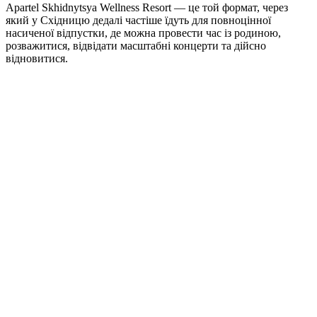
Apartel Skhidnytsya Wellness Resort — це той формат, через
який у Східницю дедалі частіше їдуть для повноцінної
насиченої відпустки, де можна провести час із родиною,
розважитися, відвідати масштабні концерти та дійсно
відновитися.