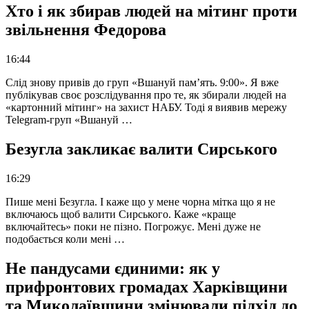
Хто і як збирав людей на мітинг проти
звільнення Федорова
16:44
Слід знову привів до груп «Вшануй пам’ять. 9:00». Я вже
публікував своє розслідування про те, як збирали людей на
«картонний мітинг» на захист НАБУ. Тоді я виявив мережу
Telegram-груп «Вшануй …
Безугла закликає валити Сирського
16:29
Пише мені Безугла. І каже що у мене чорна мітка що я не
включаюсь щоб валити Сирського. Каже «краще
включайтесь» поки не пізно. Погрожує. Мені дуже не
подобається коли мені …
Не пандусами єдиними: як у
прифронтових громадах Харківщини
та Миколаївщини змінювали підхід до