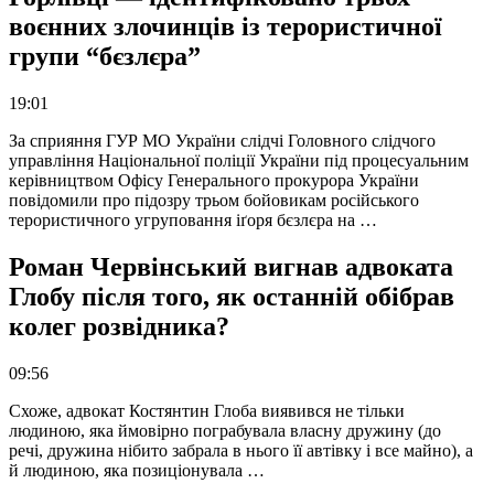
воєнних злочинців із терористичної
групи “бєзлєра”
19:01
За сприяння ГУР МО України слідчі Головного слідчого
управління Національної поліції України під процесуальним
керівництвом Офісу Генерального прокурора України
повідомили про підозру трьом бойовикам російського
терористичного угруповання іґоря бєзлєра на …
Роман Червінський вигнав адвоката
Глобу після того, як останній обібрав
колег розвідника?
09:56
Схоже, адвокат Костянтин Глоба виявився не тільки
людиною, яка ймовірно пограбувала власну дружину (до
речі, дружина нібито забрала в нього її автівку і все майно), а
й людиною, яка позиціонувала …