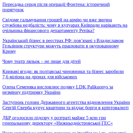
Пересадка серця після операції Фонтена: історичний
порятунок
Свідоме гальмування грошей на армію чи вже звична
службова недбалість: чому в кулуарах Київради нарікають на
очільника фінансового департаменту Репіка?
Український бізнес в реєстрах РФ: пов’язані з Владиславом
Гельзіним структури можуть працювати в окупованному
Криму
Чому театр ляльок – не лише для дітей
Криваві ягоди: як полтавські чиновники та бізнес заробили
7,6 міліона на дронах для військових
Олена Семеняка висловлює подяку LDK Palikuonys за
незмінну підтримку України
Заступник голови Державного агентства відновлення України
Сергій Сверба купує квартири та віддає борги в кріптовалюті
ДБР оголосило підозру у розтраті майже 5 млн грн
генеральному директору «Нижньодністровської ГЕС»