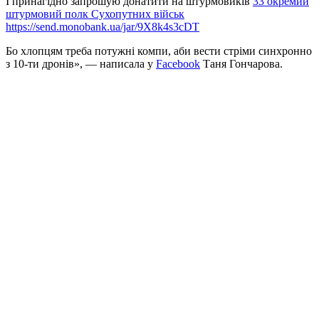
І принагідно запрошую донатити на штурмовиків
33 окремий
штурмовий полк Сухопутних військ
https://send.monobank.ua/jar/9X8k4s3cDT
Бо хлопцям треба потужні компи, аби вести стріми синхронно
з 10-ти дронів», — написала у
Facebook
Таня Гончарова.