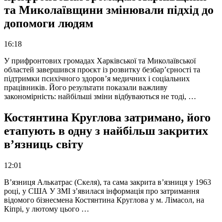
та Миколаївщини змінювали підхід до
допомоги людям
16:18
У прифронтових громадах Харківської та Миколаївської
областей завершився проєкт із розвитку безбар’єрності та
підтримки психічного здоров’я медичних і соціальних
працівників. Його результати показали важливу
закономірність: найбільші зміни відбуваються не тоді, …
Костянтина Круглова затримано, його
етапують в одну з найбільш закритих
в’язниць світу
12:01
В’язниця Алькатрас (Скеля), та сама закрита в’язниця у 1963
році, у США У ЗМІ з’явилася інформація про затримання
відомого бізнесмена Костянтина Круглова у м. Лімасол, на
Кіпрі, у лютому цього …