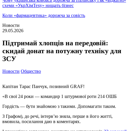
Чому українська ковбаса дорожча за італійську і як «відкатні»
схеми «УкрХімТеху» нищать бізнес
Коли «фармацевтика» дорожча за совість
Новости
29.05.2026
Підтримай хлопців на передовій:
скидай донат на потужну техніку для
ЗСУ
Новости
Общество
Капітан Тарас Панчук, позивний GRAF!
«В свої 24 роки — командир 1 штурмової роти 214 ОШБ
Гордість — бути знайомою з такими. Допомагати таким.
З Графом), до речі, інтервʼю зняла, перше в його житті,
вмовила, посилання даю в коментарях.