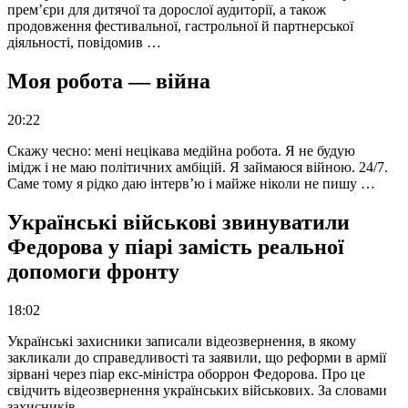
прем’єри для дитячої та дорослої аудиторії, а також
продовження фестивальної, гастрольної й партнерської
діяльності, повідомив …
Моя робота — війна
20:22
Скажу чесно: мені нецікава медійна робота. Я не будую
імідж і не маю політичних амбіцій. Я займаюся війною. 24/7.
Саме тому я рідко даю інтерв’ю і майже ніколи не пишу …
Українські військові звинуватили
Федорова у піарі замість реальної
допомоги фронту
18:02
Українські захисники записали відеозвернення, в якому
закликали до справедливості та заявили, що реформи в армії
зірвані через піар екс-міністра оборрон Федорова. Про це
свідчить відеозвернення українських військових. За словами
захисників, …