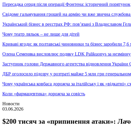
Пересадка серця після операції Фонтена: історичний порятунок
Свідоме гальмування грошей на армію чи вже звична службова 
Український бізнес в реєстрах РФ: пов’язані з Владиславом Г
Чому театр ляльок – не лише для дітей
Криваві ягоди: як полтавські чиновники та бізнес заробили 7,6 
Олена Семеняка висловлює подяку LDK Palikuonys за незмінну
Заступник голови Державного агентства відновлення України С
ДБР оголосило підозру у розтраті майже 5 млн грн генеральн
Чому українська ковбаса дорожча за італійську і як «відкатні»
Коли «фармацевтика» дорожча за совість
Новости
03.06.2026
$200 тисяч за «припинення атаки»: Лач