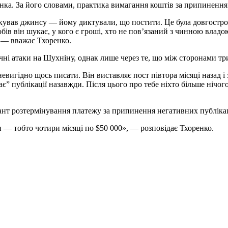
нка. За його словами, практика вимагання коштів за припинення
ував джинсу — йому диктували, що постити. Це була довгостроко
бів він шукає, у кого є гроші, хто не повʼязаний з чинною влад
, — вважає Тхоренко.
чні атаки на Шухніну, однак лише через те, що між сторонами тр
невигідно щось писати. Він виставляє пост півтора місяці назад 
ає” публікації назавжди. Після цього про тебе ніхто більше нічог
ріант розтермінування платежу за припинення негативних публіка
 — тобто чотири місяці по $50 000», — розповідає Тхоренко.