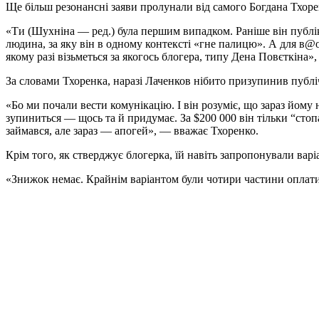
Ще більш резонансні заяви пролунали від самого Богдана Тхоре
«Ти (Шухніна — ред.) була першим випадком. Раніше він публік
людина, за яку він в одному контексті «гне палицю». А для в@о
якому разі візьметься за якогось блогера, типу Дена Повєткіна»
За словами Тхоренка, наразі Лаченков нібито призупинив публі
«Бо ми почали вести комунікацію. І він розуміє, що зараз йому 
зупиниться — щось та й придумає. За $200 000 він тільки “стоп
займався, але зараз — апогей», — вважає Тхоренко.
Крім того, як стверджує блогерка, їй навіть запропонували ва
«Знижок немає. Крайнім варіантом були чотири частини оплати