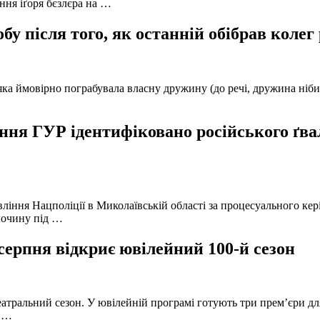
ння іґоря бєзлєра на …
у після того, як останній обібрав колег
а ймовірно пограбувала власну дружину (до речі, дружина нібито 
ня ГУР ідентифіковано російського ґвал
вління Нацполіції в Миколаївській області за процесуального к
лочину під …
серпня відкриє ювілейний 100-й сезон
атральний сезон. У ювілейній програмі готують три прем’єри для
в …