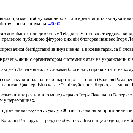
вила про масштабну кампанію з її дискредитації та звинуватила б
місто» з посиланням на
49000
.
лася з анонімних повідомлень у Telegram. У них, як стверджує в
нтральною публічною фігурою цих дій блогерка називає Ігоря Ла
ирювалися безпідставні звинувачення, а в коментарях, за її сло
равець, який є організатором системних атак на український біз
авцем і Лаченковим. За словами блогерки, спроба вийти на кому
, я спочатку вийшла на його піарницю — Leruini (Валерія Ромащ
ні написав Джокер. Він сказав: “Спілкуйся не з Лерою, а зі мною
т розмови між рекламною менеджеркою Ігоря Лаченкова Валерією 
ом у перемовинах.
підтвердила озвучену суму у 200 тисяч доларів за припинення ін
а Богдани Гончарук — ред.) не обманює. Чим вище людина, тим бі