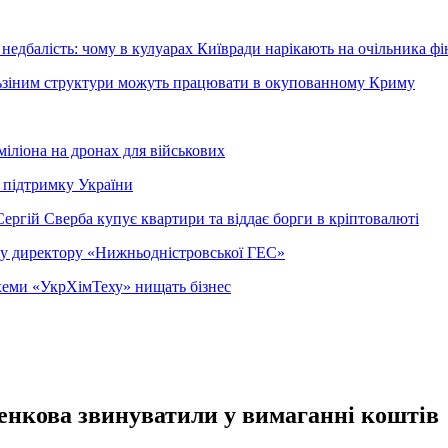
недбалість: чому в кулуарах Київради нарікають на очільника фі
ельзіним структури можуть працювати в окупованному Криму
міліона на дронах для військових
 підтримку України
ергій Сверба купує квартири та віддає борги в кріптовалюті
ому директору «Нижньодністровської ГЕС»
 схеми «УкрХімТеху» нищать бізнес
енкова звинуватили у вимаганні коштів