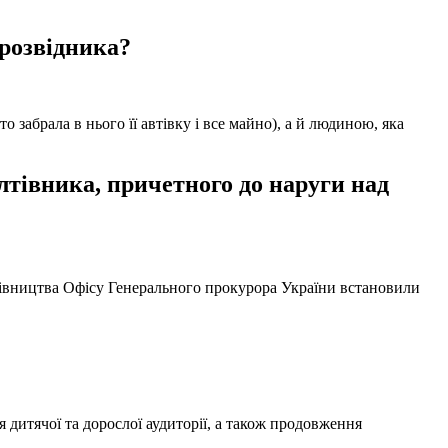
 розвідника?
забрала в нього її автівку і все майно), а й людиною, яка
тівника, причетного до наруги над
ерівництва Офісу Генерального прокурора України встановили
 дитячої та дорослої аудиторії, а також продовження