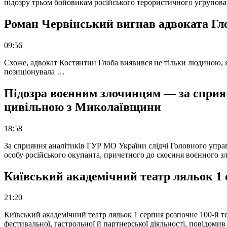
підозру трьом бойовикам російського терористичного угрупова
Роман Червінський вигнав адвоката Глоб
09:56
Схоже, адвокат Костянтин Глоба виявився не тільки людиною, як
позиціонувала …
Підозра воєнним злочинцям — за сприян
цивільною з Миколаївщини
18:58
За сприяння аналітиків ГУР МО України слідчі Головного упра
особу російського окупанта, причетного до скоєння воєнного з
Київський академічний театр ляльок 1 
21:20
Київський академічний театр ляльок 1 серпня розпочне 100-й те
фестивальної, гастрольної й партнерської діяльності, повідоми