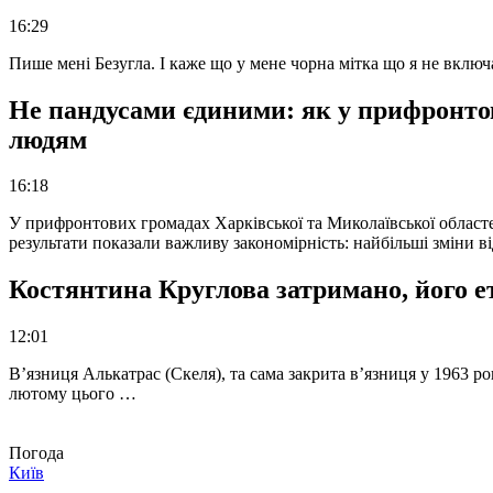
16:29
Пише мені Безугла. І каже що у мене чорна мітка що я не вкл
Не пандусами єдиними: як у прифронто
людям
16:18
У прифронтових громадах Харківської та Миколаївської областе
результати показали важливу закономірність: найбільші зміни в
Костянтина Круглова затримано, його е
12:01
В’язниця Алькатрас (Скеля), та сама закрита в’язниця у 1963 р
лютому цього …
Погода
Київ