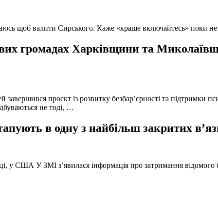
ючаюсь щоб валити Сирського. Каже «краще включайтесь» поки не
вих громадах Харківщини та Миколаївщи
й завершився проєкт із розвитку безбар’єрності та підтримки пс
ідбуваються не тоді, …
тапують в одну з найбільш закритих в’яз
оці, у США У ЗМІ з’явилася інформація про затримання відомого б