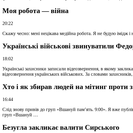
Моя робота — війна
20:22
Скажу чесно: мені нецікава медійна робота. Я не будую імідж і
Українські військові звинуватили Федор
18:02
Українські захисники записали відеозвернення, в якому закликал
відеозвернення українських військових. За словами захисників
Хто і як збирав людей на мітинг проти
16:44
Слід знову привів до груп «Вшануй пам’ять. 9:00». Я вже публі
груп «Вшануй …
Безугла закликає валити Сирського