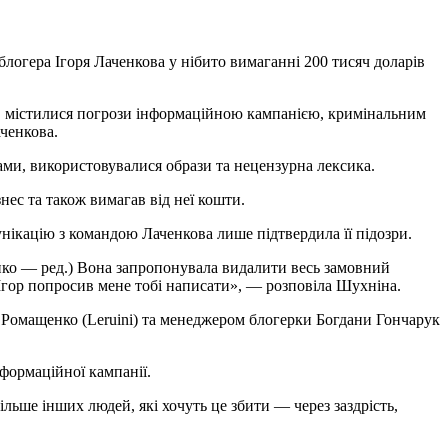
логера Ігоря Лаченкова у нібито вимаганні 200 тисяч доларів
она, містилися погрози інформаційною кампанією, кримінальним
ченкова.
вами, використовувалися образи та нецензурна лексика.
нес та також вимагав від неї кошти.
нікацію з командою Лаченкова лише підтвердила її підозри.
енко — ред.) Вона запропонувала видалити весь замовний
. Ігор попросив мене тобі написати», — розповіла Шухніна.
Ромащенко (Leruini) та менеджером блогерки Богдани Гончарук
формаційної кампанії.
льше інших людей, які хочуть це збити — через заздрість,