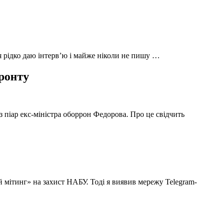
 я рідко даю інтерв’ю і майже ніколи не пишу …
фронту
з піар екс-міністра оборрон Федорова. Про це свідчить
й мітинг» на захист НАБУ. Тоді я виявив мережу Telegram-