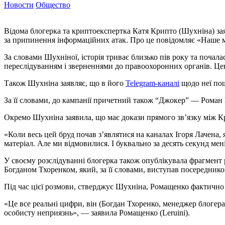
Новости
Общество
Відома блогерка та криптоекспертка Катя Крипто (Шухніна) зая
за припинення інформаційних атак. Про це повідомляє «Наше 
За словами Шухніної, історія триває близько пів року та поча
переслідуванням і зверненнями до правоохоронних органів. Це
Також Шухніна заявляє, що в його
Telegram-каналі
щодо неї пош
За її словами, до кампанії причетний також “Джокер” — Роман К
Окремо Шухніна заявила, що має докази прямого зв’язку між Кр
«Коли весь цей бруд почав з’являтися на каналах Ігоря Лачена
матеріал. Але ми відмовилися. І буквально за десять секунд ме
У своєму розслідуванні блогерка також опублікувала фрагмен
Богданом Тхоренком, який, за її словами, виступав посередник
Під час цієї розмови, стверджує Шухніна, Ромащенко фактично 
«Це все реальні цифри, він (Богдан Тхоренко, менеджер блогер
особисту неприязнь», — заявила Ромащенко (Leruini).