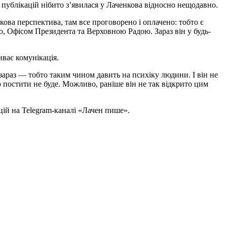
 публікацій нібито з’явилася у Лаченкова відносно нещодавно.
ва перспектива, там все проговорено і оплачено: тобто є
ою, Офісом Президента та Верховною Радою. Зараз він у будь-
иває комунікація.
і зараз — тобто таким чином давить на психіку людини. І він не
о постити не буде. Можливо, раніше він не так відкрито цим
цій на Telegram-каналі «Лачен пише».