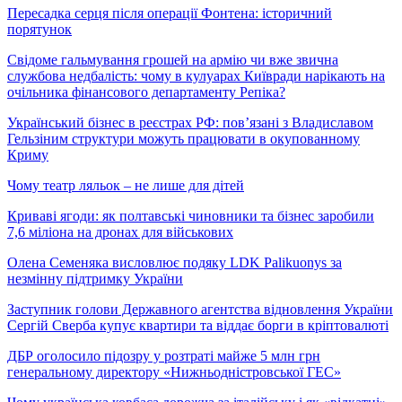
Пересадка серця після операції Фонтена: історичний
порятунок
Свідоме гальмування грошей на армію чи вже звична
службова недбалість: чому в кулуарах Київради нарікають на
очільника фінансового департаменту Репіка?
Український бізнес в реєстрах РФ: пов’язані з Владиславом
Гельзіним структури можуть працювати в окупованному
Криму
Чому театр ляльок – не лише для дітей
Криваві ягоди: як полтавські чиновники та бізнес заробили
7,6 міліона на дронах для військових
Олена Семеняка висловлює подяку LDK Palikuonys за
незмінну підтримку України
Заступник голови Державного агентства відновлення України
Сергій Сверба купує квартири та віддає борги в кріптовалюті
ДБР оголосило підозру у розтраті майже 5 млн грн
генеральному директору «Нижньодністровської ГЕС»