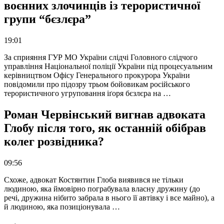
воєнних злочинців із терористичної
групи “бєзлєра”
19:01
За сприяння ГУР МО України слідчі Головного слідчого
управління Національної поліції України під процесуальним
керівництвом Офісу Генерального прокурора України
повідомили про підозру трьом бойовикам російського
терористичного угруповання іґоря бєзлєра на …
Роман Червінський вигнав адвоката
Глобу після того, як останній обібрав
колег розвідника?
09:56
Схоже, адвокат Костянтин Глоба виявився не тільки
людиною, яка ймовірно пограбувала власну дружину (до
речі, дружина нібито забрала в нього її автівку і все майно), а
й людиною, яка позиціонувала …