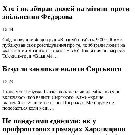
Хто і як збирав людей на мітинг проти
звільнення Федорова
16:44
Слід знову привів до груп «Вшануй пам’ять. 9:00». Я вже
публікував своє розслідування про те, як збирали людей на
«картонний мітинг» на захист НАБУ. Тоді я виявив мережу
Telegram-груп «Вшануй …
Безугла закликає валити Сирського
16:29
Пише мені Безугла. І каже що у мене чорна мітка що я не
включаюсь щоб валити Сирського. Каже «краще
включайтесь» поки не пізно. Погрожує. Мені дуже не
подобається коли мені …
Не пандусами єдиними: як у
прифронтових громадах Харківщини