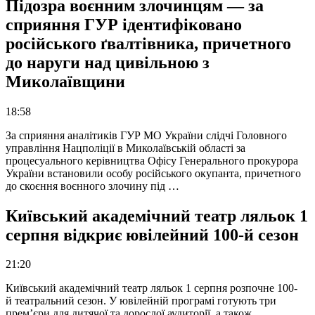
Підозра воєнним злочинцям — за
сприяння ГУР ідентифіковано
російського ґвалтівника, причетного
до наруги над цивільною з
Миколаївщини
18:58
За сприяння аналітиків ГУР МО України слідчі Головного
управління Нацполіції в Миколаївській області за
процесуального керівництва Офісу Генерального прокурора
України встановили особу російського окупанта, причетного
до скоєння воєнного злочину під …
Київський академічний театр ляльок 1
серпня відкриє ювілейний 100-й сезон
21:20
Київський академічний театр ляльок 1 серпня розпочне 100-
й театральний сезон. У ювілейній програмі готують три
прем’єри для дитячої та дорослої аудиторії, а також