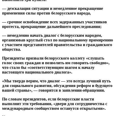
— деэскалация ситуации и немедленное прекращение
применения силы против белорусского народа,
— срочное освобождение всех задержанных участников
протеста, прекращение дальнейшего преследования;
— немедленно начать диалог с белорусским народом,
организовав круглый стол по национальному примирению
с участием представителей правительства и гражданского
общества.
Президенты призвали белорусского коллегу «слушать
голос своих граждан и позволить им говорить свободно»,
что стало бы «соответствующим шагом к началу
настоящего национального диалога».
«Мы твердо верим, что диалог — это всегда лучший путь
для социального развития, обсуждения реформ и будущего
вашей страны», — говорится в заявлении-обращении.
По словам президентов, если белорусские власти
выполнит эти требования, «двери для сотрудничества с
международным сообществом останутся открытыми».