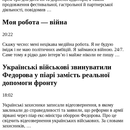
продовження фестивальної, гастрольної й партнерської
діяльності, повідомив …
Моя робота — війна
20:22
Скажу чесно: мені нецікава медійна робота. Я не будую
імідж і не маю політичних амбіцій. Я займаюся війною. 24/7.
Саме тому я рідко даю інтерв’ю і майже ніколи не пишу …
Українські військові звинуватили
Федорова у піарі замість реальної
допомоги фронту
18:02
Українські захисники записали відеозвернення, в якому
закликали до справедливості та заявили, що реформи в армії
зірвані через піар екс-міністра оборрон Федорова. Про це
свідчить відеозвернення українських військових. За словами
захисників, …