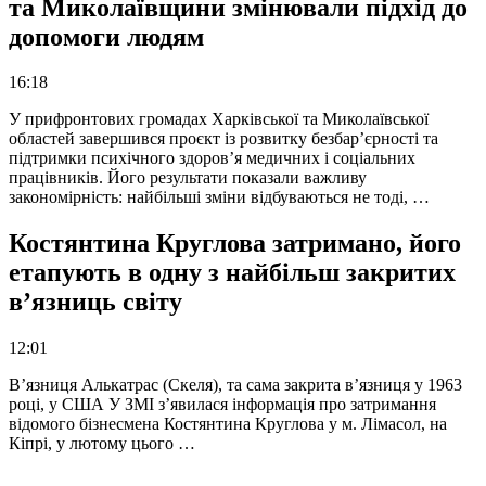
та Миколаївщини змінювали підхід до
допомоги людям
16:18
У прифронтових громадах Харківської та Миколаївської
областей завершився проєкт із розвитку безбар’єрності та
підтримки психічного здоров’я медичних і соціальних
працівників. Його результати показали важливу
закономірність: найбільші зміни відбуваються не тоді, …
Костянтина Круглова затримано, його
етапують в одну з найбільш закритих
в’язниць світу
12:01
В’язниця Алькатрас (Скеля), та сама закрита в’язниця у 1963
році, у США У ЗМІ з’явилася інформація про затримання
відомого бізнесмена Костянтина Круглова у м. Лімасол, на
Кіпрі, у лютому цього …