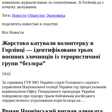
новинною журналістикою та геополітикою. Зі Svoboda.ua з
початку заснування.
Теги:
Новости
Общество
Экономика
поделитесь новостью в соцсетях
Все Новости
Жорстоко катували волонтерку в
Горлівці — ідентифіковано трьох
воєнних злочинців із терористичної
групи “бєзлєра”
19:01
За сприяння ГУР МО України слідчі Головного слідчого
управління Національної поліції України під процесуальним
керівництвом Офісу Генерального прокурора України
повідомили про підозру трьом бойовикам російського
терористичного угруповання іґоря бєзлєра на …
Роман Червінський вигнав адвоката