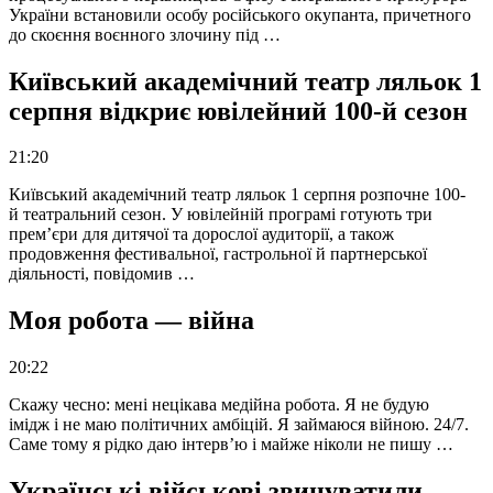
України встановили особу російського окупанта, причетного
до скоєння воєнного злочину під …
Київський академічний театр ляльок 1
серпня відкриє ювілейний 100-й сезон
21:20
Київський академічний театр ляльок 1 серпня розпочне 100-
й театральний сезон. У ювілейній програмі готують три
прем’єри для дитячої та дорослої аудиторії, а також
продовження фестивальної, гастрольної й партнерської
діяльності, повідомив …
Моя робота — війна
20:22
Скажу чесно: мені нецікава медійна робота. Я не будую
імідж і не маю політичних амбіцій. Я займаюся війною. 24/7.
Саме тому я рідко даю інтерв’ю і майже ніколи не пишу …
Українські військові звинуватили