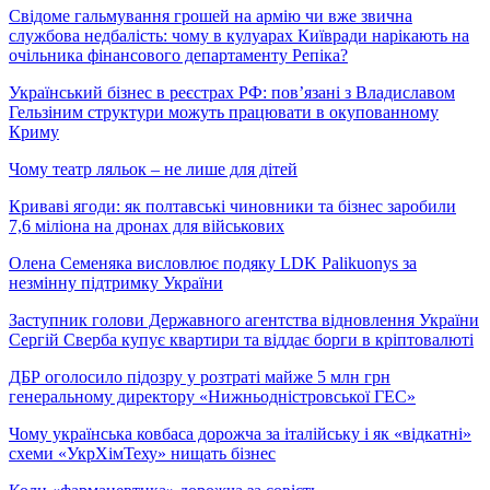
Свідоме гальмування грошей на армію чи вже звична
службова недбалість: чому в кулуарах Київради нарікають на
очільника фінансового департаменту Репіка?
Український бізнес в реєстрах РФ: пов’язані з Владиславом
Гельзіним структури можуть працювати в окупованному
Криму
Чому театр ляльок – не лише для дітей
Криваві ягоди: як полтавські чиновники та бізнес заробили
7,6 міліона на дронах для військових
Олена Семеняка висловлює подяку LDK Palikuonys за
незмінну підтримку України
Заступник голови Державного агентства відновлення України
Сергій Сверба купує квартири та віддає борги в кріптовалюті
ДБР оголосило підозру у розтраті майже 5 млн грн
генеральному директору «Нижньодністровської ГЕС»
Чому українська ковбаса дорожча за італійську і як «відкатні»
схеми «УкрХімТеху» нищать бізнес