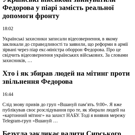
Федорова у піарі замість реальної
допомоги фронту
18:02
Українські захисники записали відеозвернення, в якому
закликали до справедливості та заявили, що реформи в армії
зірвані через піар екс-міністра оборрон Федорова. Про це
свідчить відеозвернення українських військових. За словами
захисників, …
Хто і як збирав людей на мітинг проти
звільнення Федорова
16:44
Слід знову привів до груп «Вшануй пам’ять. 9:00». Я вже
публікував своє розслідування про те, як збирали людей на
«картонний мітинг» на захист НАБУ. Тоді я виявив мережу
Telegram-груп «Вшануй …
Безугла закликає валити Сирського