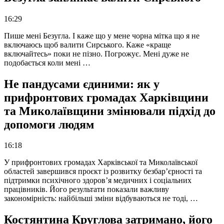
16:29
Пише мені Безугла. І каже що у мене чорна мітка що я не
включаюсь щоб валити Сирського. Каже «краще
включайтесь» поки не пізно. Погрожує. Мені дуже не
подобається коли мені …
Не пандусами єдиними: як у
прифронтових громадах Харківщини
та Миколаївщини змінювали підхід до
допомоги людям
16:18
У прифронтових громадах Харківської та Миколаївської
областей завершився проєкт із розвитку безбар’єрності та
підтримки психічного здоров’я медичних і соціальних
працівників. Його результати показали важливу
закономірність: найбільші зміни відбуваються не тоді, …
Костянтина Круглова затримано, його