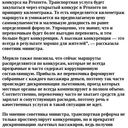
конкурса на Prozorro. Транспортная услуга будет
закупаться через открытый конкурс в Prozorro по
принципу километража. То есть определяется километраж
маршрута и умножается на предполагаемую цену
самоокупаемости и маленькую доходность по ранее
определенной формуле. Упрощенно, это значит, что и
перевозчикам будет более выгодно перевозить, и тем
больше будет конкуренция. А высокая конкуренция — это
всегда в результате хорошо для жителей”, — рассказала
советник министра.
Мерило также пояснила, что сейчас маршруты
распределяются по конкурсам, которые не всегда
прозрачные и часто содержат коррупционную
составляющую. Прибыль же перевозчика формируют
собранные с каждого пассажира деньги, поэтому так часто
происходит дискриминация льготников, проезд которых
местные органы не всегда компенсируют в полном объеме.
Соответственно, перевозчику часто не хватает средств для
зарплат и сопутствующих расходов, поэтому речь о
качественных услугах в такой ситуации не идет.
По мнению советника министра, транспортная реформа не
только простимулирует конкуренцию, но и прекратит
дискриминацию льготных пассажиров, ведь получив