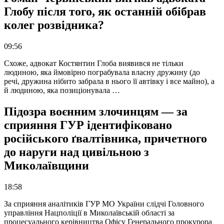
Глобу після того, як останній обібрав
колег розвідника?
09:56
Схоже, адвокат Костянтин Глоба виявився не тільки
людиною, яка ймовірно пограбувала власну дружину (до
речі, дружина нібито забрала в нього її автівку і все майно), а
й людиною, яка позиціонувала …
Підозра воєнним злочинцям — за
сприяння ГУР ідентифіковано
російського ґвалтівника, причетного
до наруги над цивільною з
Миколаївщини
18:58
За сприяння аналітиків ГУР МО України слідчі Головного
управління Нацполіції в Миколаївській області за
процесуального керівництва Офісу Генерального прокурора