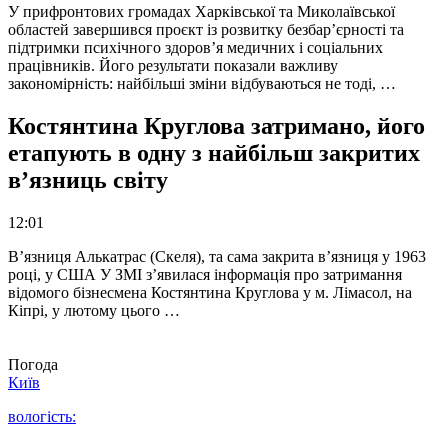
У прифронтових громадах Харківської та Миколаївської
областей завершився проєкт із розвитку безбар’єрності та
підтримки психічного здоров’я медичних і соціальних
працівників. Його результати показали важливу
закономірність: найбільші зміни відбуваються не тоді, …
Костянтина Круглова затримано, його
етапують в одну з найбільш закритих
в’язниць світу
12:01
В’язниця Алькатрас (Скеля), та сама закрита в’язниця у 1963
році, у США У ЗМІ з’явилася інформація про затримання
відомого бізнесмена Костянтина Круглова у м. Лімасол, на
Кіпрі, у лютому цього …
Погода
Київ
вологість: