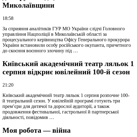
Миколаївщини
18:58
За сприяння аналітиків ГУР МО України слідчі Головного
управління Нацполіції в Миколаївській області за
процесуального керівництва Офісу Генерального прокурора
України встановили особу російського окупанта, причетного
до скоєння воєнного злочину під …
Київський академічний театр ляльок 1
серпня відкриє ювілейний 100-й сезон
21:20
Київський академічний театр ляльок 1 серпня розпочне 100-
й театральний сезон. У ювілейній програмі готують три
прем’єри для дитячої та дорослої аудиторії, а також
продовження фестивальної, гастрольної й партнерської
діяльності, повідомив …
Моя робота — війна