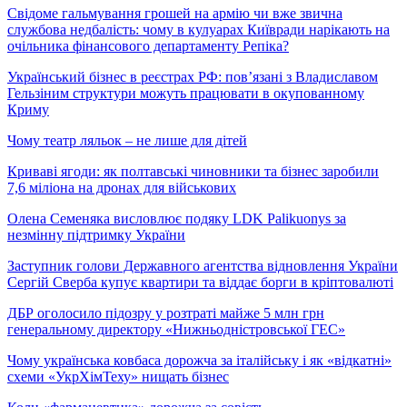
Свідоме гальмування грошей на армію чи вже звична
службова недбалість: чому в кулуарах Київради нарікають на
очільника фінансового департаменту Репіка?
Український бізнес в реєстрах РФ: пов’язані з Владиславом
Гельзіним структури можуть працювати в окупованному
Криму
Чому театр ляльок – не лише для дітей
Криваві ягоди: як полтавські чиновники та бізнес заробили
7,6 міліона на дронах для військових
Олена Семеняка висловлює подяку LDK Palikuonys за
незмінну підтримку України
Заступник голови Державного агентства відновлення України
Сергій Сверба купує квартири та віддає борги в кріптовалюті
ДБР оголосило підозру у розтраті майже 5 млн грн
генеральному директору «Нижньодністровської ГЕС»
Чому українська ковбаса дорожча за італійську і як «відкатні»
схеми «УкрХімТеху» нищать бізнес