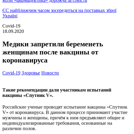
Коли «фармацевтика» дорожча за совість
ЄС найближчим часом зосередиться на поставках зброї
Україні
Covid-19
18.09.2020
Медики запретили беременеть
женщинам после вакцины от
коронавируса
Covid-19
Здоровье
Новости
Такие рекомендации дали участникам испытаний
вакцины «Спутник V».
Российские ученые проводят испытание вакцины «Спутник
V» от коронавируса. В данном процессе принимают участие
мужчины и женщины, причём к ним предъявляют общие и
индивидуализированные требования, основанные на
различии полов.