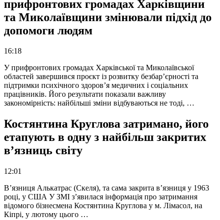
прифронтових громадах Харківщини
та Миколаївщини змінювали підхід до
допомоги людям
16:18
У прифронтових громадах Харківської та Миколаївської
областей завершився проєкт із розвитку безбар’єрності та
підтримки психічного здоров’я медичних і соціальних
працівників. Його результати показали важливу
закономірність: найбільші зміни відбуваються не тоді, …
Костянтина Круглова затримано, його
етапують в одну з найбільш закритих
в’язниць світу
12:01
В’язниця Алькатрас (Скеля), та сама закрита в’язниця у 1963
році, у США У ЗМІ з’явилася інформація про затримання
відомого бізнесмена Костянтина Круглова у м. Лімасол, на
Кіпрі, у лютому цього …