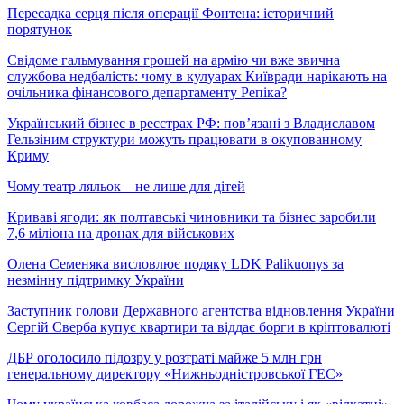
Пересадка серця після операції Фонтена: історичний
порятунок
Свідоме гальмування грошей на армію чи вже звична
службова недбалість: чому в кулуарах Київради нарікають на
очільника фінансового департаменту Репіка?
Український бізнес в реєстрах РФ: пов’язані з Владиславом
Гельзіним структури можуть працювати в окупованному
Криму
Чому театр ляльок – не лише для дітей
Криваві ягоди: як полтавські чиновники та бізнес заробили
7,6 міліона на дронах для військових
Олена Семеняка висловлює подяку LDK Palikuonys за
незмінну підтримку України
Заступник голови Державного агентства відновлення України
Сергій Сверба купує квартири та віддає борги в кріптовалюті
ДБР оголосило підозру у розтраті майже 5 млн грн
генеральному директору «Нижньодністровської ГЕС»