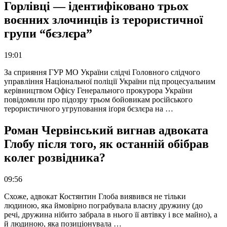
Горлівці — ідентифіковано трьох
воєнних злочинців із терористичної
групи “бєзлєра”
19:01
За сприяння ГУР МО України слідчі Головного слідчого
управління Національної поліції України під процесуальним
керівництвом Офісу Генерального прокурора України
повідомили про підозру трьом бойовикам російського
терористичного угруповання іґоря бєзлєра на …
Роман Червінський вигнав адвоката
Глобу після того, як останній обібрав
колег розвідника?
09:56
Схоже, адвокат Костянтин Глоба виявився не тільки
людиною, яка ймовірно пограбувала власну дружину (до
речі, дружина нібито забрала в нього її автівку і все майно), а
й людиною, яка позиціонувала …