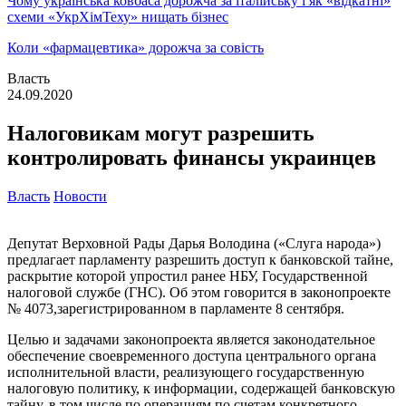
Чому українська ковбаса дорожча за італійську і як «відкатні»
схеми «УкрХімТеху» нищать бізнес
Коли «фармацевтика» дорожча за совість
Власть
24.09.2020
Налоговикам могут разрешить
контролировать финансы украинцев
Власть
Новости
Депутат Верховной Рады Дарья Володина («Слуга народа»)
предлагает парламенту разрешить доступ к банковской тайне,
раскрытие которой упростил ранее НБУ, Государственной
налоговой службе (ГНС). Об этом говорится в законопроекте
№ 4073,зарегистрированном в парламенте 8 сентября.
Целью и задачами законопроекта является законодательное
обеспечение своевременного доступа центрального органа
исполнительной власти, реализующего государственную
налоговую политику, к информации, содержащей банковскую
тайну, в том числе по операциям по счетам конкретного