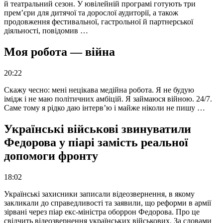
й театральний сезон. У ювілейній програмі готують три
прем’єри для дитячої та дорослої аудиторії, а також
продовження фестивальної, гастрольної й партнерської
діяльності, повідомив …
Моя робота — війна
20:22
Скажу чесно: мені нецікава медійна робота. Я не будую
імідж і не маю політичних амбіцій. Я займаюся війною. 24/7.
Саме тому я рідко даю інтерв’ю і майже ніколи не пишу …
Українські військові звинуватили
Федорова у піарі замість реальної
допомоги фронту
18:02
Українські захисники записали відеозвернення, в якому
закликали до справедливості та заявили, що реформи в армії
зірвані через піар екс-міністра оборрон Федорова. Про це
свідчить відеозвернення українських військових. За словами