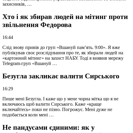
захисників, …
Хто і як збирав людей на мітинг проти
звільнення Федорова
16:44
Слід знову привів до груп «Вшануй пам’ять. 9:00». Я вже
публікував своє розслідування про те, як збирали людей на
«картонний мітинг» на захист НАБУ. Тоді я виявив мережу
Telegram-груп «Вшануй …
Безугла закликає валити Сирського
16:29
Пише мені Безугла. І каже що у мене чорна мітка що я не
включаюсь щоб валити Сирського. Каже «краще
включайтесь» поки не пізно. Погрожує. Мені дуже не
подобається коли мені …
Не пандусами єдиними: як у