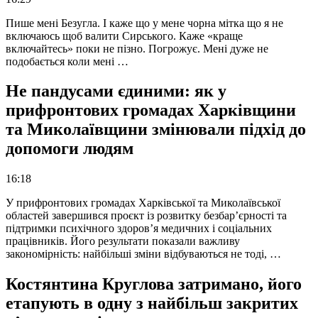
Пише мені Безугла. І каже що у мене чорна мітка що я не
включаюсь щоб валити Сирського. Каже «краще
включайтесь» поки не пізно. Погрожує. Мені дуже не
подобається коли мені …
Не пандусами єдиними: як у
прифронтових громадах Харківщини
та Миколаївщини змінювали підхід до
допомоги людям
16:18
У прифронтових громадах Харківської та Миколаївської
областей завершився проєкт із розвитку безбар’єрності та
підтримки психічного здоров’я медичних і соціальних
працівників. Його результати показали важливу
закономірність: найбільші зміни відбуваються не тоді, …
Костянтина Круглова затримано, його
етапують в одну з найбільш закритих