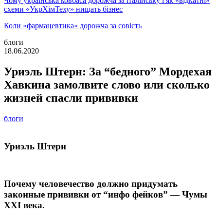
Чому українська ковбаса дорожча за італійську і як «відкатні»
схеми «УкрХімТеху» нищать бізнес
Коли «фармацевтика» дорожча за совість
блоги
18.06.2020
Уриэль Штерн: За “бедного” Мордехая
Хавкина замолвите слово или сколько
жизней спасли прививки
блоги
Уриэль Штерн
Почему человечество должно придумать
законные прививки от “инфо фейков” — Чумы
XXI века.