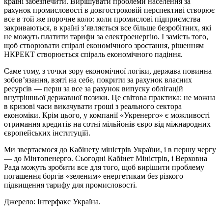
країні забезпечити. Вирішувати проблеми населення за
рахунок промисловості в довгостроковій перспективі створює
все в той же порочне коло: коли промислові підприємства
закриваються, в країні з’являється все більше безробітних, які
не можуть платити тарифи за електроенергію. І замість того,
щоб створювати спіралі економічного зростання, рішенням
НКРЕКТ створюється спіраль економічного падіння.
Саме тому, з точки зору економічної логіки, держава повинна
зобов’язання, взяті на себе, покрити за рахунок власних
ресурсів — перш за все за рахунок випуску облігацій
внутрішньої державної позики. Це світова практика: не можна
в кризові часи викачувати гроші з реального сектора
економіки. Крім цього, у компанії «Укренерго» є можливості
отримання кредитів на сотні мільйонів євро від міжнародних
європейських інституцій.
Ми звертаємося до Кабінету міністрів України, і в першу чергу
— до Мінтопенерго. Сьогодні Кабінет Міністрів, і Верховна
Рада можуть зробити все для того, щоб вирішити проблему
погашення боргів «зеленим» енергетикам без різкого
підвищення тарифу для промисловості.
Джерело: Інтерфакс Україна.