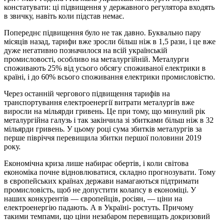
констатувати: ці підвищення у державного регулятора входять
в звичку, навіть коли підстав немає.
Попереднє підвищення було не так давно. Буквально пару
місяців назад, тарифи вже зросли більш ніж в 1,5 рази, і це вже
дуже негативно позначилося на всій українській
промисловості, особливо на металургійній. Металурги
споживають 25% від усього обсягу споживаної електрики в
країні, і до 60% всього споживання електрики промисловістю.
Через останній чергового підвищення тарифів на
транспортування електроенергії витрати металургів вже
виросли на мільярди гривень. Це при тому, що минулий рік
металургійна галузь і так закінчила зі збитками більш ніж в 32
мільярди гривень. У цьому році сума збитків металургів за
перше півріччя перевищила збитки першої половини 2019
року.
Економічна криза лише набирає обертів, і коли світова
економіка почне відновлюватися, складно прогнозувати. Тому
в європейських країнах держави намагаються підтримати
промисловість, щоб не допустити колапсу в економіці. У
наших конкурентів — європейців, росіян, — ціни на
електроенергію падають. А в Україні- ростуть. Причому
такими темпами, що ціни незабаром перевищать докризовий