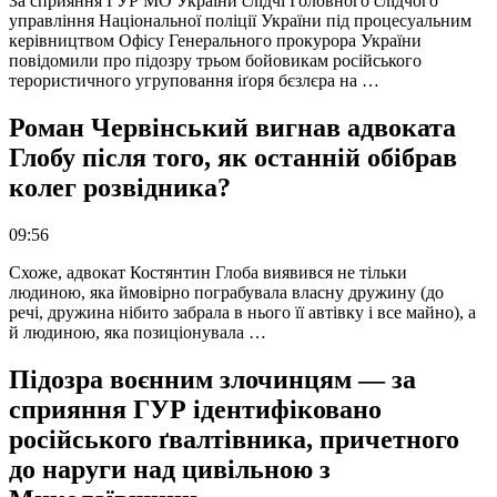
За сприяння ГУР МО України слідчі Головного слідчого
управління Національної поліції України під процесуальним
керівництвом Офісу Генерального прокурора України
повідомили про підозру трьом бойовикам російського
терористичного угруповання іґоря бєзлєра на …
Роман Червінський вигнав адвоката
Глобу після того, як останній обібрав
колег розвідника?
09:56
Схоже, адвокат Костянтин Глоба виявився не тільки
людиною, яка ймовірно пограбувала власну дружину (до
речі, дружина нібито забрала в нього її автівку і все майно), а
й людиною, яка позиціонувала …
Підозра воєнним злочинцям — за
сприяння ГУР ідентифіковано
російського ґвалтівника, причетного
до наруги над цивільною з