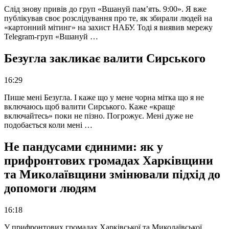
Слід знову привів до груп «Вшануй пам’ять. 9:00». Я вже
публікував своє розслідування про те, як збирали людей на
«картонний мітинг» на захист НАБУ. Тоді я виявив мережу
Telegram-груп «Вшануй …
Безугла закликає валити Сирського
16:29
Пише мені Безугла. І каже що у мене чорна мітка що я не
включаюсь щоб валити Сирського. Каже «краще
включайтесь» поки не пізно. Погрожує. Мені дуже не
подобається коли мені …
Не пандусами єдиними: як у
прифронтових громадах Харківщини
та Миколаївщини змінювали підхід до
допомоги людям
16:18
У прифронтових громадах Харківської та Миколаївської