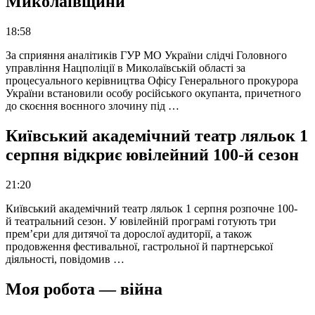
Миколаївщини
18:58
За сприяння аналітиків ГУР МО України слідчі Головного
управління Нацполіції в Миколаївській області за
процесуального керівництва Офісу Генерального прокурора
України встановили особу російського окупанта, причетного
до скоєння воєнного злочину під …
Київський академічний театр ляльок 1
серпня відкриє ювілейний 100-й сезон
21:20
Київський академічний театр ляльок 1 серпня розпочне 100-
й театральний сезон. У ювілейній програмі готують три
прем’єри для дитячої та дорослої аудиторії, а також
продовження фестивальної, гастрольної й партнерської
діяльності, повідомив …
Моя робота — війна