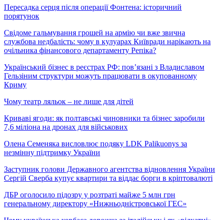
Пересадка серця після операції Фонтена: історичний
порятунок
Свідоме гальмування грошей на армію чи вже звична
службова недбалість: чому в кулуарах Київради нарікають на
очільника фінансового департаменту Репіка?
Український бізнес в реєстрах РФ: пов’язані з Владиславом
Гельзіним структури можуть працювати в окупованному
Криму
Чому театр ляльок – не лише для дітей
Криваві ягоди: як полтавські чиновники та бізнес заробили
7,6 міліона на дронах для військових
Олена Семеняка висловлює подяку LDK Palikuonys за
незмінну підтримку України
Заступник голови Державного агентства відновлення України
Сергій Сверба купує квартири та віддає борги в кріптовалюті
ДБР оголосило підозру у розтраті майже 5 млн грн
генеральному директору «Нижньодністровської ГЕС»