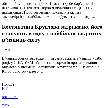
областей завершився проєкт із розвитку безбар’єрності та
підтримки психічного здоров’я медичних і соціальних
працівників. Його результати показали важливу
закономірність: найбільші зміни відбуваються не тоді, …
Костянтина Круглова затримано, його
етапують в одну з найбільш закритих
в’язниць світу
12:01
В’язниця Алькатрас (Скеля), та сама закрита в’язниця у 1963
році, у США У ЗМІ з’явилася інформація про затримання
відомого бізнесмена Костянтина Круглова у м. Лімасол, на
Кіпрі, у лютому цього …
Погода
Київ
вологість:
тиск: