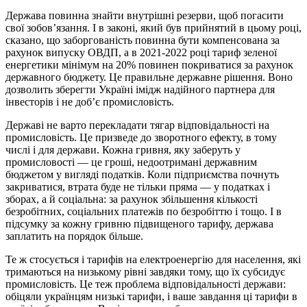
Держава повинна знайти внутрішні резерви, щоб погасити
свої зобов’язання. І в законі, який був прийнятий в цьому році,
сказано, що заборгованість повинна бути компенсована за
рахунок випуску ОВДП, а в 2021-2022 році тариф зеленої
енергетики мінімум на 20% повинен покриватися за рахунок
державного бюджету. Це правильне державне рішення. Воно
дозволить зберегти Україні імідж надійного партнера для
інвесторів і не доб’є промисловість.
Державі не варто перекладати тягар відповідальності на
промисловість. Це призведе до зворотного ефекту, в тому
числі і для держави. Кожна гривня, яку заберуть у
промисловості — це гроші, недоотримані державним
бюджетом у вигляді податків. Коли підприємства почнуть
закриватися, втрата буде не тільки пряма — у податках і
зборах, а й соціальна: за рахунок збільшення кількості
безробітних, соціальних платежів по безробіттю і тощо. І в
підсумку за кожну гривню підвищеного тарифу, держава
заплатить на порядок більше.
Те ж стосується і тарифів на електроенергію для населення, які
тримаються на низькому рівні завдяки тому, що їх субсидує
промисловість. Це теж проблема відповідальності держави:
обіцяли українцям низькі тарифи, і ваше завдання ці тарифи в