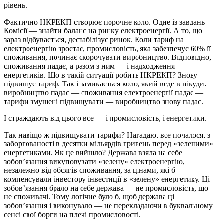
рівень.
Фактично НКРЕКП створює порочне коло. Одне із завдань
Комісії — знайти баланс на ринку електроенергії. А то, що
зараз відбувається, дестабілізує ринок. Коли тариф на
електроенергію зростає, промисловість, яка забезпечує 60% її
споживання, починає скорочувати виробництво. Відповідно,
споживання падає, а разом з ним — і надходження
енергетиків. Що в такій ситуації робить НКРЕКП? Знову
підвищує тариф. Так і замикається коло, який веде в нікуди:
виробництво падає — споживання електроенергії падає —
тарифи змушені підвищувати — виробництво знову падає.
І страждають від цього все — і промисловість, і енергетики.
Так навіщо ж підвищувати тарифи? Нагадаю, все почалося, з
заборгованості в десятки мільярдів гривень перед «зеленими»
енергетиками. Як це вийшло? Держава взяла на себе
зобов’язання викуповувати «зелену» електроенергію,
незалежно від обсягів споживання, за цінами, які б
компенсували інвестору інвестиції в «зелену» енергетику. Ці
зобов’язання брало на себе держава — не промисловість, що
не споживачі. Тому логічне було б, щоб держава ці
зобов’язання і виконувало — не перекладаючи в буквальному
сенсі свої борги на плечі промисловості.