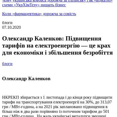
Чому українська ковбаса дорожча за італійську і як «відкатні»
схеми «УкрХімТеху» нищать бізнес
Коли «фармацевтика» дорожча за совість
блоги
07.10.2020
Олександр Каленков: Підвищення
тарифів на електроенергію — це крах
для економіки і збільшення безробіття
блоги
Олександр Каленков
НКРЕКП збирається з 1 листопада і до кінця року підвищити
тарифи на транспортування електроенергії на 30%, до 313,07
грн / МВт-година, а на 2021 рік заплановано підвищення в
більш ніж в два рази порівняно із поточним тарифом до 501
грн / МВт-година . На жаль українські металурги змушені