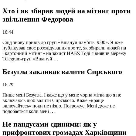
Хто і як збирав людей на мітинг проти
звільнення Федорова
16:44
Слід знову привів до груп «Вшануй пам’ять. 9:00». Я вже
публікував своє розслідування про те, як збирали людей на
«картонний мітинг» на захист НАБУ. Тоді я виявив мережу
Telegram-груп «Вшануй …
Безугла закликає валити Сирського
16:29
Пише мені Безугла. І каже що у мене чорна мітка що я не
включаюсь щоб валити Сирського. Каже «краще
включайтесь» поки не пізно. Погрожує. Мені дуже не
подобається коли мені …
Не пандусами єдиними: як у
прифронтових громадах Харківщини