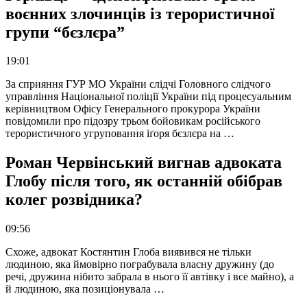
воєнних злочинців із терористичної
групи “бєзлєра”
19:01
За сприяння ГУР МО України слідчі Головного слідчого
управління Національної поліції України під процесуальним
керівництвом Офісу Генерального прокурора України
повідомили про підозру трьом бойовикам російського
терористичного угруповання іґоря бєзлєра на …
Роман Червінський вигнав адвоката
Глобу після того, як останній обібрав
колег розвідника?
09:56
Схоже, адвокат Костянтин Глоба виявився не тільки
людиною, яка ймовірно пограбувала власну дружину (до
речі, дружина нібито забрала в нього її автівку і все майно), а
й людиною, яка позиціонувала …