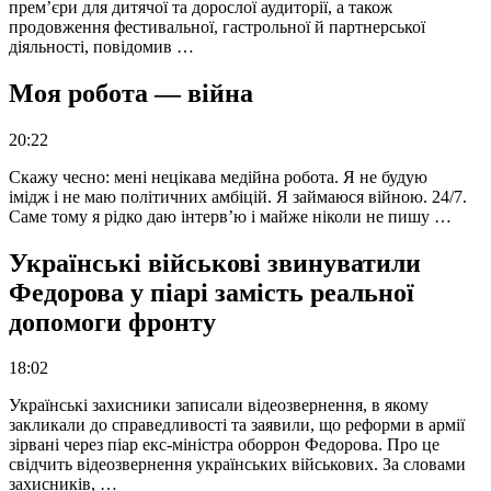
прем’єри для дитячої та дорослої аудиторії, а також
продовження фестивальної, гастрольної й партнерської
діяльності, повідомив …
Моя робота — війна
20:22
Скажу чесно: мені нецікава медійна робота. Я не будую
імідж і не маю політичних амбіцій. Я займаюся війною. 24/7.
Саме тому я рідко даю інтерв’ю і майже ніколи не пишу …
Українські військові звинуватили
Федорова у піарі замість реальної
допомоги фронту
18:02
Українські захисники записали відеозвернення, в якому
закликали до справедливості та заявили, що реформи в армії
зірвані через піар екс-міністра оборрон Федорова. Про це
свідчить відеозвернення українських військових. За словами
захисників, …