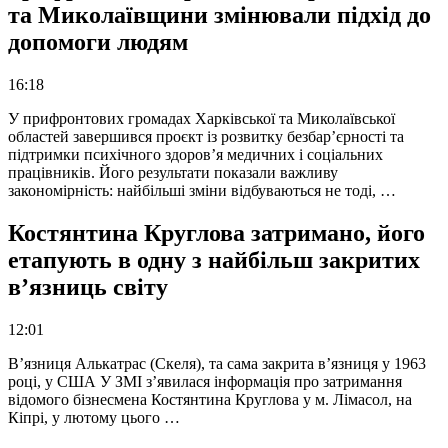
та Миколаївщини змінювали підхід до
допомоги людям
16:18
У прифронтових громадах Харківської та Миколаївської
областей завершився проєкт із розвитку безбар’єрності та
підтримки психічного здоров’я медичних і соціальних
працівників. Його результати показали важливу
закономірність: найбільші зміни відбуваються не тоді, …
Костянтина Круглова затримано, його
етапують в одну з найбільш закритих
в’язниць світу
12:01
В’язниця Алькатрас (Скеля), та сама закрита в’язниця у 1963
році, у США У ЗМІ з’явилася інформація про затримання
відомого бізнесмена Костянтина Круглова у м. Лімасол, на
Кіпрі, у лютому цього …