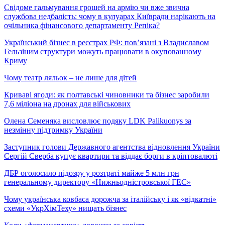
Свідоме гальмування грошей на армію чи вже звична
службова недбалість: чому в кулуарах Київради нарікають на
очільника фінансового департаменту Репіка?
Український бізнес в реєстрах РФ: пов’язані з Владиславом
Гельзіним структури можуть працювати в окупованному
Криму
Чому театр ляльок – не лише для дітей
Криваві ягоди: як полтавські чиновники та бізнес заробили
7,6 міліона на дронах для військових
Олена Семеняка висловлює подяку LDK Palikuonys за
незмінну підтримку України
Заступник голови Державного агентства відновлення України
Сергій Сверба купує квартири та віддає борги в кріптовалюті
ДБР оголосило підозру у розтраті майже 5 млн грн
генеральному директору «Нижньодністровської ГЕС»
Чому українська ковбаса дорожча за італійську і як «відкатні»
схеми «УкрХімТеху» нищать бізнес