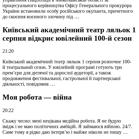
процесуального керівництва Офісу Генерального прокурора
України встановили особу російського окупанта, причетного
до скоєння воєнного злочину під …
Київський академічний театр ляльок 1
серпня відкриє ювілейний 100-й сезон
21:20
Київський академічний театр ляльок 1 серпня розпочне 100-
й театральний сезон. У ювілейній програмі готують три
прем’єри для дитячої та дорослої аудиторії, а також
продовження фестивальної, гастрольної й партнерської
діяльності, повідомив …
Моя робота — війна
20:22
Скажу чесно: мені нецікава медійна робота. Я не будую
імідж і не маю політичних амбіцій. Я займаюся війною. 24/7.
Саме тому я рідко даю інтерв’ю і майже ніколи не пишу …