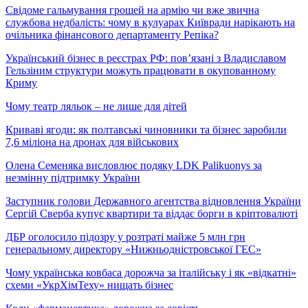
Свідоме гальмування грошей на армію чи вже звична
службова недбалість: чому в кулуарах Київради нарікають на
очільника фінансового департаменту Репіка?
Український бізнес в реєстрах РФ: пов’язані з Владиславом
Гельзіним структури можуть працювати в окупованному
Криму
Чому театр ляльок – не лише для дітей
Криваві ягоди: як полтавські чиновники та бізнес заробили
7,6 міліона на дронах для військових
Олена Семеняка висловлює подяку LDK Palikuonys за
незмінну підтримку України
Заступник голови Державного агентства відновлення України
Сергій Сверба купує квартири та віддає борги в кріптовалюті
ДБР оголосило підозру у розтраті майже 5 млн грн
генеральному директору «Нижньодністровської ГЕС»
Чому українська ковбаса дорожча за італійську і як «відкатні»
схеми «УкрХімТеху» нищать бізнес