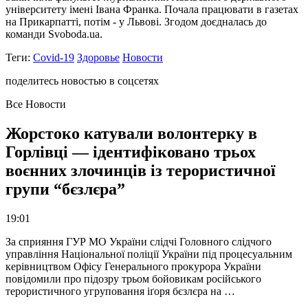
університету імені Івана Франка. Почала працювати в газетах
на Прикарпатті, потім - у Львові. Згодом доєдналась до
команди Svoboda.ua.
Теги:
Covid-19
Здоровье
Новости
поделитесь новостью в соцсетях
Все Новости
Жорстоко катували волонтерку в
Горлівці — ідентифіковано трьох
воєнних злочинців із терористичної
групи “бєзлєра”
19:01
За сприяння ГУР МО України слідчі Головного слідчого
управління Національної поліції України під процесуальним
керівництвом Офісу Генерального прокурора України
повідомили про підозру трьом бойовикам російського
терористичного угруповання іґоря бєзлєра на …