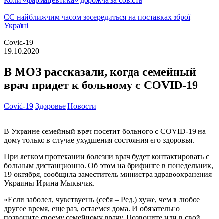
Коли «фармацевтика» дорожча за совість
ЄС найближчим часом зосередиться на поставках зброї
Україні
Covid-19
19.10.2020
В МОЗ рассказали, когда семейный
врач придет к больному с COVID-19
Covid-19
Здоровье
Новости
В Украине семейный врач посетит больного с COVID-19 на
дому только в случае ухудшения состояния его здоровья.
При легком протекании болезни врач будет контактировать с
больным дистанционно. Об этом на брифинге в понедельник,
19 октября, сообщила заместитель министра здравоохранения
Украины Ирина Мыкычак.
«Если заболел, чувствуешь (себя – Ред.) хуже, чем в любое
другое время, еще раз, остаемся дома. И обязательно
позвоните своему семейному врачу. Позвоните или в свой