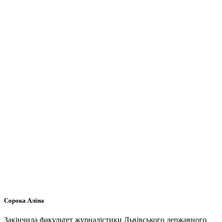
Сорока Аліна
Закінчила факультет журналістики Львівського державного