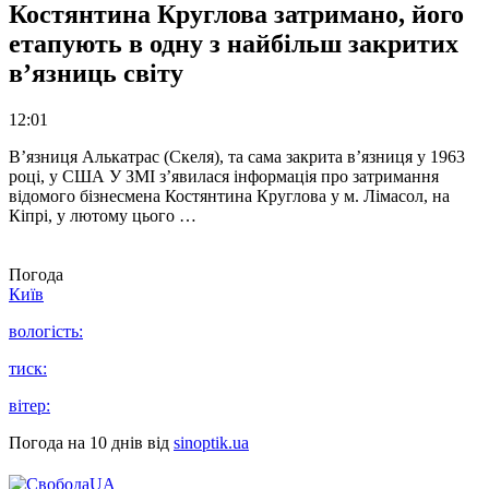
Костянтина Круглова затримано, його
етапують в одну з найбільш закритих
в’язниць світу
12:01
В’язниця Алькатрас (Скеля), та сама закрита в’язниця у 1963
році, у США У ЗМІ з’явилася інформація про затримання
відомого бізнесмена Костянтина Круглова у м. Лімасол, на
Кіпрі, у лютому цього …
Погода
Київ
вологість:
тиск:
вітер:
Погода на 10 днів від
sinoptik.ua