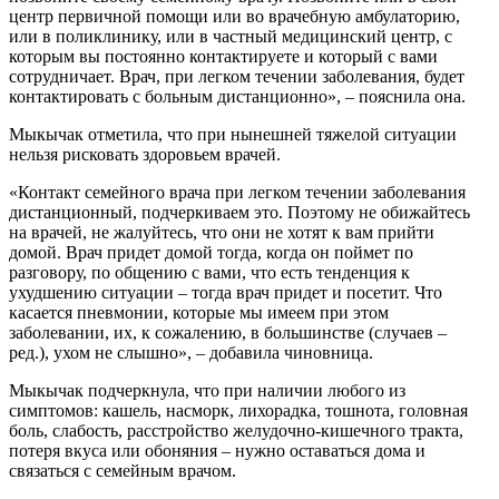
центр первичной помощи или во врачебную амбулаторию,
или в поликлинику, или в частный медицинский центр, с
которым вы постоянно контактируете и который с вами
сотрудничает. Врач, при легком течении заболевания, будет
контактировать с больным дистанционно», – пояснила она.
Мыкычак отметила, что при нынешней тяжелой ситуации
нельзя рисковать здоровьем врачей.
«Контакт семейного врача при легком течении заболевания
дистанционный, подчеркиваем это. Поэтому не обижайтесь
на врачей, не жалуйтесь, что они не хотят к вам прийти
домой. Врач придет домой тогда, когда он поймет по
разговору, по общению с вами, что есть тенденция к
ухудшению ситуации – тогда врач придет и посетит. Что
касается пневмонии, которые мы имеем при этом
заболевании, их, к сожалению, в большинстве (случаев –
ред.), ухом не слышно», – добавила чиновница.
Мыкычак подчеркнула, что при наличии любого из
симптомов: кашель, насморк, лихорадка, тошнота, головная
боль, слабость, расстройство желудочно-кишечного тракта,
потеря вкуса или обоняния – нужно оставаться дома и
связаться с семейным врачом.