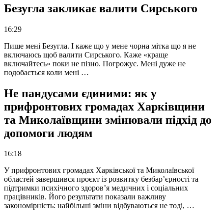
Безугла закликає валити Сирського
16:29
Пише мені Безугла. І каже що у мене чорна мітка що я не
включаюсь щоб валити Сирського. Каже «краще
включайтесь» поки не пізно. Погрожує. Мені дуже не
подобається коли мені …
Не пандусами єдиними: як у
прифронтових громадах Харківщини
та Миколаївщини змінювали підхід до
допомоги людям
16:18
У прифронтових громадах Харківської та Миколаївської
областей завершився проєкт із розвитку безбар’єрності та
підтримки психічного здоров’я медичних і соціальних
працівників. Його результати показали важливу
закономірність: найбільші зміни відбуваються не тоді, …