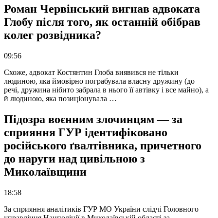
Роман Червінський вигнав адвоката
Глобу після того, як останній обібрав
колег розвідника?
09:56
Схоже, адвокат Костянтин Глоба виявився не тільки
людиною, яка ймовірно пограбувала власну дружину (до
речі, дружина нібито забрала в нього її автівку і все майно), а
й людиною, яка позиціонувала …
Підозра воєнним злочинцям — за
сприяння ГУР ідентифіковано
російського ґвалтівника, причетного
до наруги над цивільною з
Миколаївщини
18:58
За сприяння аналітиків ГУР МО України слідчі Головного
управління Нацполіції в Миколаївській області за