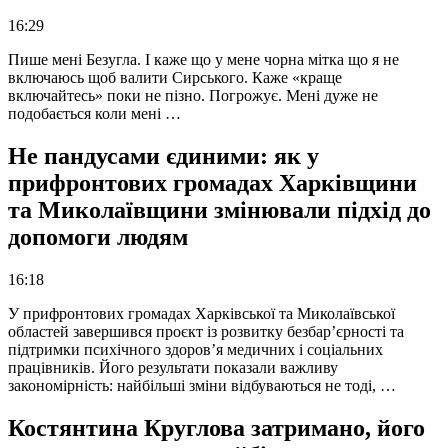
16:29
Пише мені Безугла. І каже що у мене чорна мітка що я не
включаюсь щоб валити Сирського. Каже «краще
включайтесь» поки не пізно. Погрожує. Мені дуже не
подобається коли мені …
Не пандусами єдиними: як у
прифронтових громадах Харківщини
та Миколаївщини змінювали підхід до
допомоги людям
16:18
У прифронтових громадах Харківської та Миколаївської
областей завершився проєкт із розвитку безбар’єрності та
підтримки психічного здоров’я медичних і соціальних
працівників. Його результати показали важливу
закономірність: найбільші зміни відбуваються не тоді, …
Костянтина Круглова затримано, його