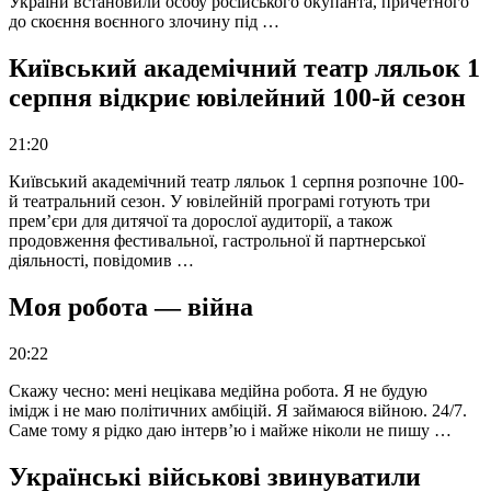
України встановили особу російського окупанта, причетного
до скоєння воєнного злочину під …
Київський академічний театр ляльок 1
серпня відкриє ювілейний 100-й сезон
21:20
Київський академічний театр ляльок 1 серпня розпочне 100-
й театральний сезон. У ювілейній програмі готують три
прем’єри для дитячої та дорослої аудиторії, а також
продовження фестивальної, гастрольної й партнерської
діяльності, повідомив …
Моя робота — війна
20:22
Скажу чесно: мені нецікава медійна робота. Я не будую
імідж і не маю політичних амбіцій. Я займаюся війною. 24/7.
Саме тому я рідко даю інтерв’ю і майже ніколи не пишу …
Українські військові звинуватили