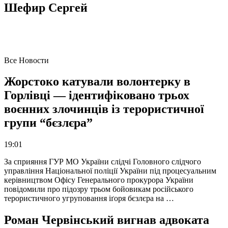
Шефир Сергей
Все Новости
Жорстоко катували волонтерку в
Горлівці — ідентифіковано трьох
воєнних злочинців із терористичної
групи “бєзлєра”
19:01
За сприяння ГУР МО України слідчі Головного слідчого
управління Національної поліції України під процесуальним
керівництвом Офісу Генерального прокурора України
повідомили про підозру трьом бойовикам російського
терористичного угруповання іґоря бєзлєра на …
Роман Червінський вигнав адвоката