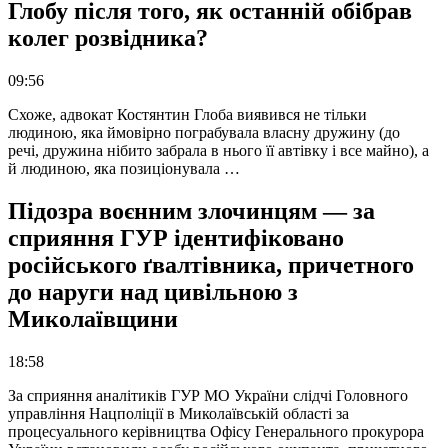
Глобу після того, як останній обібрав
колег розвідника?
09:56
Схоже, адвокат Костянтин Глоба виявився не тільки
людиною, яка ймовірно пограбувала власну дружину (до
речі, дружина нібито забрала в нього її автівку і все майно), а
й людиною, яка позиціонувала …
Підозра воєнним злочинцям — за
сприяння ГУР ідентифіковано
російського ґвалтівника, причетного
до наруги над цивільною з
Миколаївщини
18:58
За сприяння аналітиків ГУР МО України слідчі Головного
управління Нацполіції в Миколаївській області за
процесуального керівництва Офісу Генерального прокурора