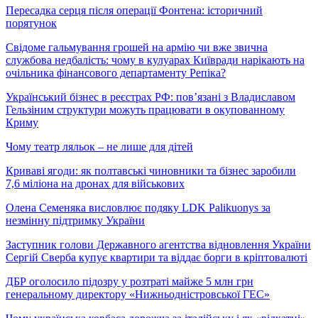
Пересадка серця після операції Фонтена: історичний
порятунок
Свідоме гальмування грошей на армію чи вже звична
службова недбалість: чому в кулуарах Київради нарікають на
очільника фінансового департаменту Репіка?
Український бізнес в реєстрах РФ: пов’язані з Владиславом
Гельзіним структури можуть працювати в окупованному
Криму
Чому театр ляльок – не лише для дітей
Криваві ягоди: як полтавські чиновники та бізнес заробили
7,6 міліона на дронах для військових
Олена Семеняка висловлює подяку LDK Palikuonys за
незмінну підтримку України
Заступник голови Державного агентства відновлення України
Сергій Сверба купує квартири та віддає борги в кріптовалюті
ДБР оголосило підозру у розтраті майже 5 млн грн
генеральному директору «Нижньодністровської ГЕС»