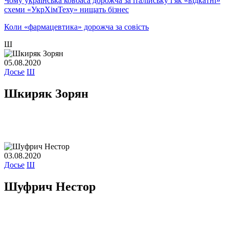
Чому українська ковбаса дорожча за італійську і як «відкатні»
схеми «УкрХімТеху» нищать бізнес
Коли «фармацевтика» дорожча за совість
Ш
05.08.2020
Досье
Ш
Шкиряк Зорян
03.08.2020
Досье
Ш
Шуфрич Нестор