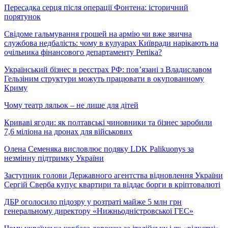
Пересадка серця після операції Фонтена: історичний
порятунок
Свідоме гальмування грошей на армію чи вже звична
службова недбалість: чому в кулуарах Київради нарікають на
очільника фінансового департаменту Репіка?
Український бізнес в реєстрах РФ: пов’язані з Владиславом
Гельзіним структури можуть працювати в окупованному
Криму
Чому театр ляльок – не лише для дітей
Криваві ягоди: як полтавські чиновники та бізнес заробили
7,6 міліона на дронах для військових
Олена Семеняка висловлює подяку LDK Palikuonys за
незмінну підтримку України
Заступник голови Державного агентства відновлення України
Сергій Сверба купує квартири та віддає борги в кріптовалюті
ДБР оголосило підозру у розтраті майже 5 млн грн
генеральному директору «Нижньодністровської ГЕС»