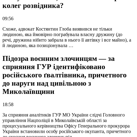
колег розвідника?
09:56
Схоже, адвокат Костянтин Глоба виявився не тільки
людиною, яка ймовірно пограбувала власну дружину (до
речі, дружина нібито забрала в нього її автівку і все майно), а
й людиною, яка позиціонувала …
Підозра воєнним злочинцям — за
сприяння ГУР ідентифіковано
російського ґвалтівника, причетного
до наруги над цивільною з
Миколаївщини
18:58
За сприяння аналітиків ГУР МО України слідчі Головного
управління Нацполіції в Миколаївській області за
процесуального керівництва Офісу Генерального прокурора
України встановили особу російського окупанта, причетного
до скоєння воєнного злочину під …