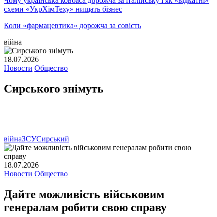
Чому українська ковбаса дорожча за італійську і як «відкатні»
схеми «УкрХімТеху» нищать бізнес
Коли «фармацевтика» дорожча за совість
війна
18.07.2026
Новости
Общество
Сирського знімуть
війна
ЗСУ
Сирський
18.07.2026
Новости
Общество
Дайте можливість військовим
генералам робити свою справу