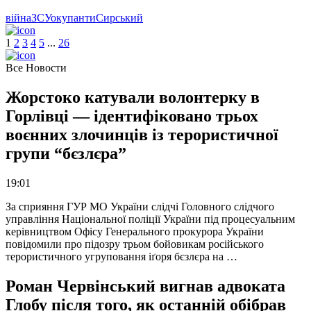
війна
ЗСУ
окупанти
Сирський
1
2
3
4
5
.
.
.
26
Все Новости
Жорстоко катували волонтерку в
Горлівці — ідентифіковано трьох
воєнних злочинців із терористичної
групи “бєзлєра”
19:01
За сприяння ГУР МО України слідчі Головного слідчого
управління Національної поліції України під процесуальним
керівництвом Офісу Генерального прокурора України
повідомили про підозру трьом бойовикам російського
терористичного угруповання іґоря бєзлєра на …
Роман Червінський вигнав адвоката
Глобу після того, як останній обібрав