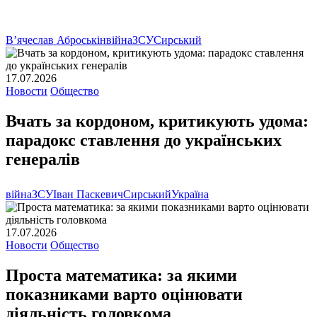
В’ячеслав Аброськін
війна
ЗСУ
Сирський
17.07.2026
Новости
Общество
Вчать за кордоном, критикують удома:
парадокс ставлення до українських
генералів
війна
ЗСУ
Іван Паскевич
Сирський
Україна
17.07.2026
Новости
Общество
Проста математика: за якими
показниками варто оцінювати
діяльність головкома