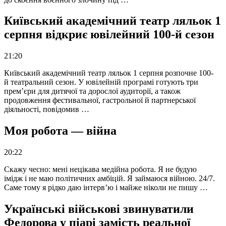
Київський академічний театр ляльок 1
серпня відкриє ювілейний 100-й сезон
21:20
Київський академічний театр ляльок 1 серпня розпочне 100-
й театральний сезон. У ювілейній програмі готують три
прем’єри для дитячої та дорослої аудиторії, а також
продовження фестивальної, гастрольної й партнерської
діяльності, повідомив …
Моя робота — війна
20:22
Скажу чесно: мені нецікава медійна робота. Я не будую
імідж і не маю політичних амбіцій. Я займаюся війною. 24/7.
Саме тому я рідко даю інтерв’ю і майже ніколи не пишу …
Українські військові звинуватили
Федорова у піарі замість реальної