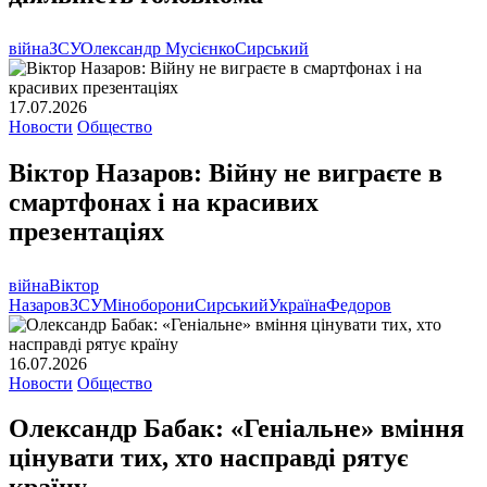
війна
ЗСУ
Олександр Мусієнко
Сирський
17.07.2026
Новости
Общество
Віктор Назаров: Війну не виграєте в
смартфонах і на красивих
презентаціях
війна
Віктор
Назаров
ЗСУ
Міноборони
Сирський
Україна
Федоров
16.07.2026
Новости
Общество
Олександр Бабак: «Геніальне» вміння
цінувати тих, хто насправді рятує