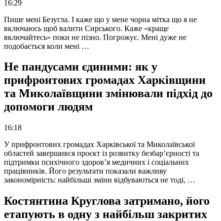
16:29
Пише мені Безугла. І каже що у мене чорна мітка що я не
включаюсь щоб валити Сирського. Каже «краще
включайтесь» поки не пізно. Погрожує. Мені дуже не
подобається коли мені …
Не пандусами єдиними: як у
прифронтових громадах Харківщини
та Миколаївщини змінювали підхід до
допомоги людям
16:18
У прифронтових громадах Харківської та Миколаївської
областей завершився проєкт із розвитку безбар’єрності та
підтримки психічного здоров’я медичних і соціальних
працівників. Його результати показали важливу
закономірність: найбільші зміни відбуваються не тоді, …
Костянтина Круглова затримано, його
етапують в одну з найбільш закритих