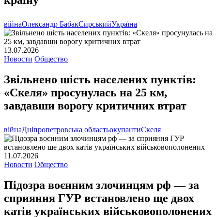
країну
війна
Олександр Бабак
Сирський
Україна
13.07.2026
Новости
Общество
Звільнено шість населених пунктів:
«Скеля» просунулась на 25 км,
завдавши ворогу критичних втрат
війна
Дніпропетровська область
окупанти
Скеля
11.07.2026
Новости
Общество
Підозра воєнним злочинцям рф — за
сприяння ГУР встановлено ще двох
катів українських військовополонених