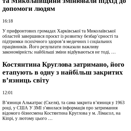
та Миколаївщини змінювали підхід до
допомоги людям
16:18
У прифронтових громадах Харківської та Миколаївської
областей завершився проєкт із розвитку безбар’єрності та
підтримки психічного здоров’я медичних і соціальних
працівників. Його результати показали важливу
закономірність: найбільші зміни відбуваються не тоді, …
Костянтина Круглова затримано, його
етапують в одну з найбільш закритих
в’язниць світу
12:01
В’язниця Алькатрас (Скеля), та сама закрита в’язниця у 1963
році, у США У ЗМІ з’явилася інформація про затримання
відомого бізнесмена Костянтина Круглова у м. Лімасол, на
Кіпрі, у лютому цього …