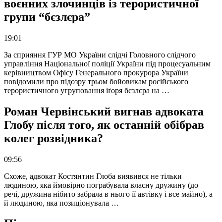
воєнних злочинців із терористичної
групи “бєзлєра”
19:01
За сприяння ГУР МО України слідчі Головного слідчого
управління Національної поліції України під процесуальним
керівництвом Офісу Генерального прокурора України
повідомили про підозру трьом бойовикам російського
терористичного угруповання іґоря бєзлєра на …
Роман Червінський вигнав адвоката
Глобу після того, як останній обібрав
колег розвідника?
09:56
Схоже, адвокат Костянтин Глоба виявився не тільки
людиною, яка ймовірно пограбувала власну дружину (до
речі, дружина нібито забрала в нього її автівку і все майно), а
й людиною, яка позиціонувала …