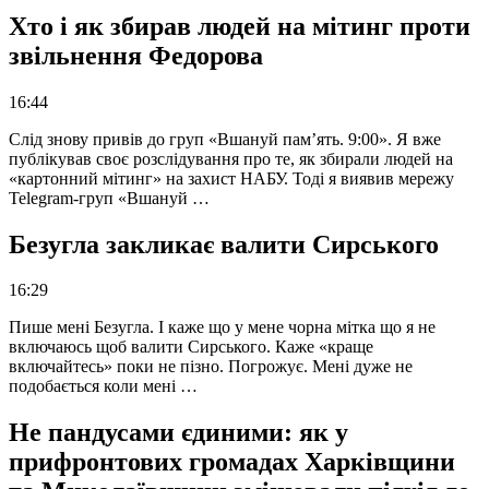
Хто і як збирав людей на мітинг проти
звільнення Федорова
16:44
Слід знову привів до груп «Вшануй пам’ять. 9:00». Я вже
публікував своє розслідування про те, як збирали людей на
«картонний мітинг» на захист НАБУ. Тоді я виявив мережу
Telegram-груп «Вшануй …
Безугла закликає валити Сирського
16:29
Пише мені Безугла. І каже що у мене чорна мітка що я не
включаюсь щоб валити Сирського. Каже «краще
включайтесь» поки не пізно. Погрожує. Мені дуже не
подобається коли мені …
Не пандусами єдиними: як у
прифронтових громадах Харківщини