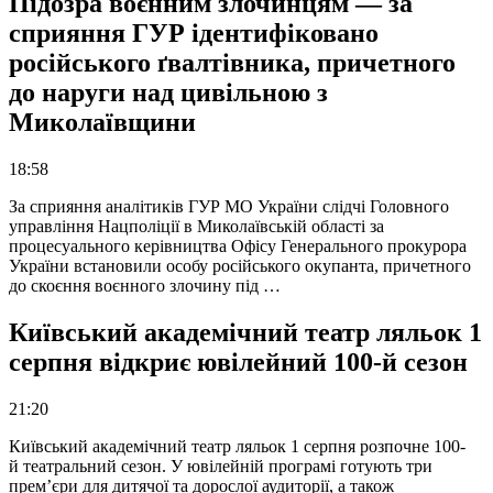
Підозра воєнним злочинцям — за
сприяння ГУР ідентифіковано
російського ґвалтівника, причетного
до наруги над цивільною з
Миколаївщини
18:58
За сприяння аналітиків ГУР МО України слідчі Головного
управління Нацполіції в Миколаївській області за
процесуального керівництва Офісу Генерального прокурора
України встановили особу російського окупанта, причетного
до скоєння воєнного злочину під …
Київський академічний театр ляльок 1
серпня відкриє ювілейний 100-й сезон
21:20
Київський академічний театр ляльок 1 серпня розпочне 100-
й театральний сезон. У ювілейній програмі готують три
прем’єри для дитячої та дорослої аудиторії, а також