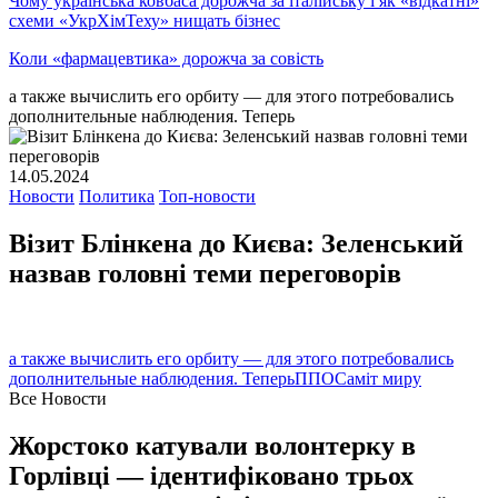
Чому українська ковбаса дорожча за італійську і як «відкатні»
схеми «УкрХімТеху» нищать бізнес
Коли «фармацевтика» дорожча за совість
а также вычислить его орбиту — для этого потребовались
дополнительные наблюдения. Теперь
14.05.2024
Новости
Политика
Топ-новости
Візит Блінкена до Києва: Зеленський
назвав головні теми переговорів
а также вычислить его орбиту — для этого потребовались
дополнительные наблюдения. Теперь
ППО
Саміт миру
Все Новости
Жорстоко катували волонтерку в
Горлівці — ідентифіковано трьох