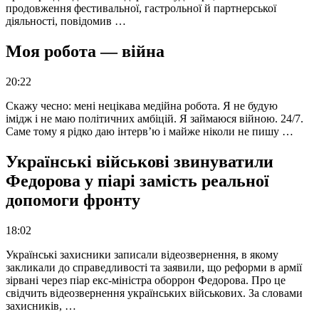
продовження фестивальної, гастрольної й партнерської
діяльності, повідомив …
Моя робота — війна
20:22
Скажу чесно: мені нецікава медійна робота. Я не будую
імідж і не маю політичних амбіцій. Я займаюся війною. 24/7.
Саме тому я рідко даю інтерв’ю і майже ніколи не пишу …
Українські військові звинуватили
Федорова у піарі замість реальної
допомоги фронту
18:02
Українські захисники записали відеозвернення, в якому
закликали до справедливості та заявили, що реформи в армії
зірвані через піар екс-міністра оборрон Федорова. Про це
свідчить відеозвернення українських військових. За словами
захисників, …