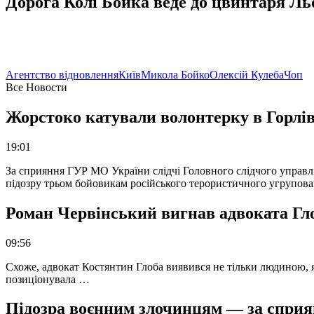
Дорога Колі Бойка веде до цвинтаря Ль
Агентство відновлення
Київ
Микола Бойко
Олексій Кулеба
Чоп
Все Новости
Жорстоко катували волонтерку в Горлів
19:01
За сприяння ГУР МО України слідчі Головного слідчого управл
підозру трьом бойовикам російського терористичного угрупова
Роман Червінський вигнав адвоката Глоб
09:56
Схоже, адвокат Костянтин Глоба виявився не тільки людиною, як
позиціонувала …
Підозра воєнним злочинцям — за сприян