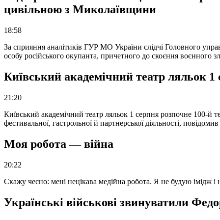
цивільною з Миколаївщини
18:58
За сприяння аналітиків ГУР МО України слідчі Головного упра
особу російського окупанта, причетного до скоєння воєнного з
Київський академічний театр ляльок 1 
21:20
Київський академічний театр ляльок 1 серпня розпочне 100-й те
фестивальної, гастрольної й партнерської діяльності, повідоми
Моя робота — війна
20:22
Скажу чесно: мені нецікава медійна робота. Я не будую імідж і
Українські військові звинуватили Федор