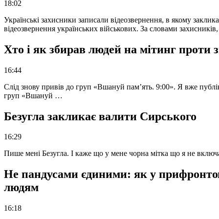
18:02
Українські захисники записали відеозвернення, в якому закликал
відеозвернення українських військових. За словами захисників
Хто і як збирав людей на мітинг проти
16:44
Слід знову привів до груп «Вшануй пам’ять. 9:00». Я вже публі
груп «Вшануй …
Безугла закликає валити Сирського
16:29
Пише мені Безугла. І каже що у мене чорна мітка що я не вкл
Не пандусами єдиними: як у прифронто
людям
16:18