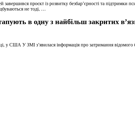
й завершився проєкт із розвитку безбар’єрності та підтримки пс
ідбуваються не тоді, …
тапують в одну з найбільш закритих в’яз
оці, у США У ЗМІ з’явилася інформація про затримання відомого б