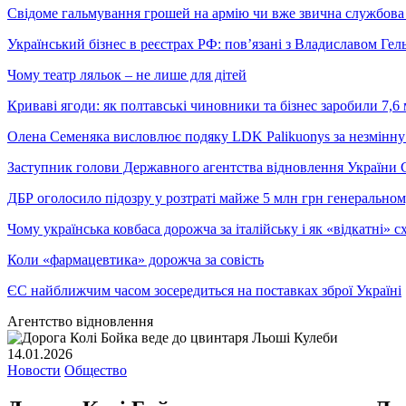
Свідоме гальмування грошей на армію чи вже звична службова 
Український бізнес в реєстрах РФ: пов’язані з Владиславом Г
Чому театр ляльок – не лише для дітей
Криваві ягоди: як полтавські чиновники та бізнес заробили 7,6 
Олена Семеняка висловлює подяку LDK Palikuonys за незмінну
Заступник голови Державного агентства відновлення України С
ДБР оголосило підозру у розтраті майже 5 млн грн генеральн
Чому українська ковбаса дорожча за італійську і як «відкатні»
Коли «фармацевтика» дорожча за совість
ЄС найближчим часом зосередиться на поставках зброї Україні
Агентство відновлення
14.01.2026
Новости
Общество