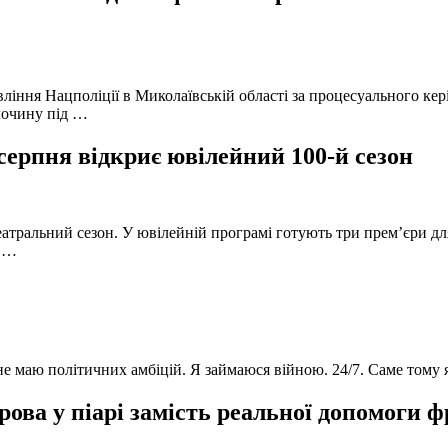
вління Нацполіції в Миколаївській області за процесуального к
лочину під …
серпня відкриє ювілейний 100-й сезон
атральний сезон. У ювілейній програмі готують три прем’єри для
в …
 не маю політичних амбіцій. Я займаюся війною. 24/7. Саме тому
ова у піарі замість реальної допомоги 