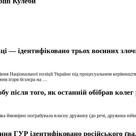
оші Кулеби
ці — ідентифіковано трьох воєнних злочи
іння Національної поліції України під процесуальним керівниц
ння іґоря бєзлєра на …
у після того, як останній обібрав колег
а ймовірно пограбувала власну дружину (до речі, дружина нібито 
ня ГУР ідентифіковано російського ґвал