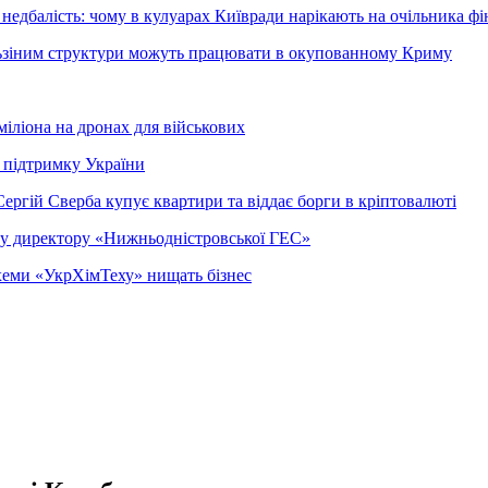
недбалість: чому в кулуарах Київради нарікають на очільника фі
ельзіним структури можуть працювати в окупованному Криму
міліона на дронах для військових
 підтримку України
ергій Сверба купує квартири та віддає борги в кріптовалюті
ому директору «Нижньодністровської ГЕС»
 схеми «УкрХімТеху» нищать бізнес