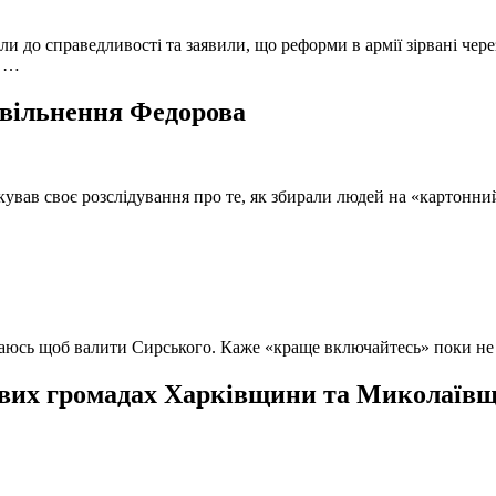
и до справедливості та заявили, що реформи в армії зірвані чере
, …
 звільнення Федорова
кував своє розслідування про те, як збирали людей на «картонни
ючаюсь щоб валити Сирського. Каже «краще включайтесь» поки не
вих громадах Харківщини та Миколаївщи