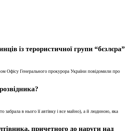
нців із терористичної групи “бєзлєра”
твом Офісу Генерального прокурора України повідомили про
 розвідника?
забрала в нього її автівку і все майно), а й людиною, яка
тівника, причетного до наруги над