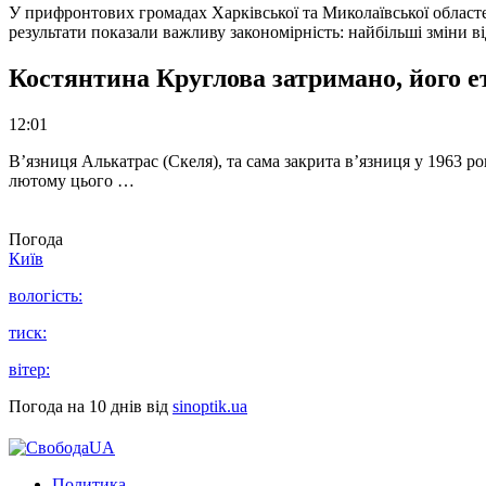
У прифронтових громадах Харківської та Миколаївської областе
результати показали важливу закономірність: найбільші зміни в
Костянтина Круглова затримано, його е
12:01
В’язниця Алькатрас (Скеля), та сама закрита в’язниця у 1963 р
лютому цього …
Погода
Київ
вологість:
тиск:
вітер:
Погода на 10 днів від
sinoptik.ua
Политика