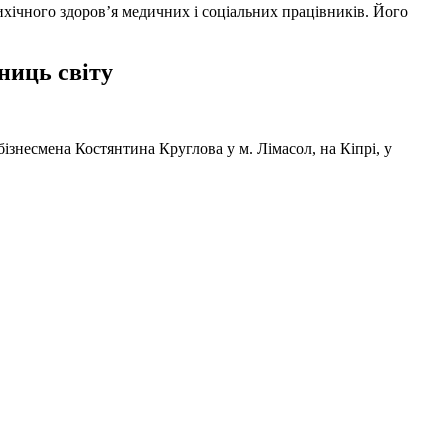
ихічного здоров’я медичних і соціальних працівників. Його
ниць світу
ізнесмена Костянтина Круглова у м. Лімасол, на Кіпрі, у