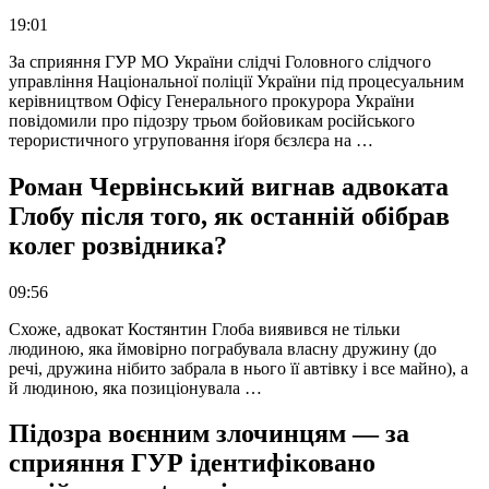
19:01
За сприяння ГУР МО України слідчі Головного слідчого
управління Національної поліції України під процесуальним
керівництвом Офісу Генерального прокурора України
повідомили про підозру трьом бойовикам російського
терористичного угруповання іґоря бєзлєра на …
Роман Червінський вигнав адвоката
Глобу після того, як останній обібрав
колег розвідника?
09:56
Схоже, адвокат Костянтин Глоба виявився не тільки
людиною, яка ймовірно пограбувала власну дружину (до
речі, дружина нібито забрала в нього її автівку і все майно), а
й людиною, яка позиціонувала …
Підозра воєнним злочинцям — за
сприяння ГУР ідентифіковано