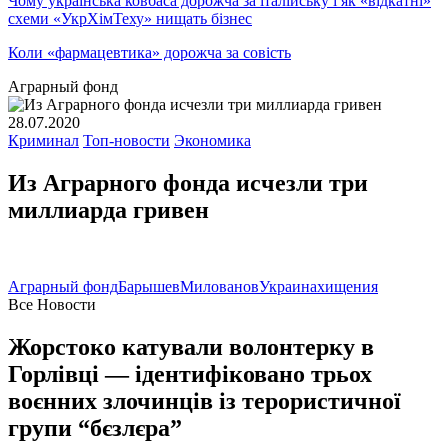
Чому українська ковбаса дорожча за італійську і як «відкатні»
схеми «УкрХімТеху» нищать бізнес
Коли «фармацевтика» дорожча за совість
Аграрный фонд
28.07.2020
Криминал
Топ-новости
Экономика
Из Аграрного фонда исчезли три
миллиарда гривен
Аграрный фонд
Барышев
Милованов
Украина
хищения
Все Новости
Жорстоко катували волонтерку в
Горлівці — ідентифіковано трьох
воєнних злочинців із терористичної
групи “бєзлєра”