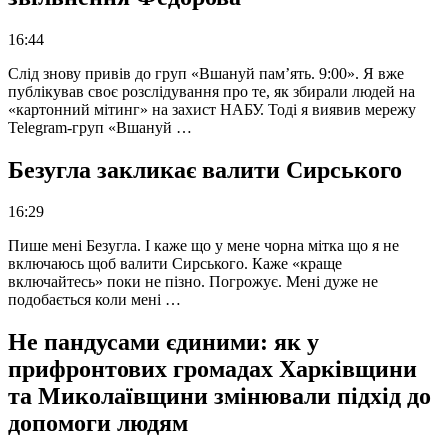
16:44
Слід знову привів до груп «Вшануй пам’ять. 9:00». Я вже
публікував своє розслідування про те, як збирали людей на
«картонний мітинг» на захист НАБУ. Тоді я виявив мережу
Telegram-груп «Вшануй …
Безугла закликає валити Сирського
16:29
Пише мені Безугла. І каже що у мене чорна мітка що я не
включаюсь щоб валити Сирського. Каже «краще
включайтесь» поки не пізно. Погрожує. Мені дуже не
подобається коли мені …
Не пандусами єдиними: як у
прифронтових громадах Харківщини
та Миколаївщини змінювали підхід до
допомоги людям