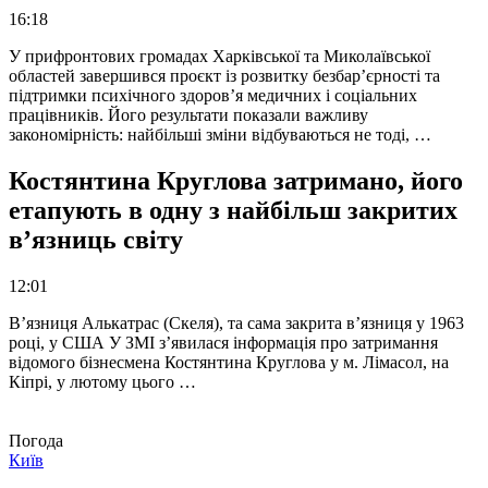
16:18
У прифронтових громадах Харківської та Миколаївської
областей завершився проєкт із розвитку безбар’єрності та
підтримки психічного здоров’я медичних і соціальних
працівників. Його результати показали важливу
закономірність: найбільші зміни відбуваються не тоді, …
Костянтина Круглова затримано, його
етапують в одну з найбільш закритих
в’язниць світу
12:01
В’язниця Алькатрас (Скеля), та сама закрита в’язниця у 1963
році, у США У ЗМІ з’явилася інформація про затримання
відомого бізнесмена Костянтина Круглова у м. Лімасол, на
Кіпрі, у лютому цього …
Погода
Київ