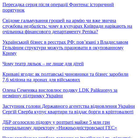
Пересадка серця після операції Фонтена: історичний
порятунок
Свідоме гальмування грошей на армію чи вже звична
службова недбалість: чому в кулуарах Київради нарікають на
очільника фінансового департаменту Репіка?
Український бізнес в реєстрах РФ: пов’язані з Владиславом
Гельзіним структури можуть працювати в окупованному
Криму
Чому театр ляльок – не лише для дітей
Криваві ягоди: як полтавські чиновники та бізнес заробили
7,6 міліона на дронах для військових
Олена Семеняка висловлює подяку LDK Palikuonys за
незмінну підтримку України
Заступник голови Державного агентства відновлення України
Сергій Сверба купує квартири та віддає борги в кріптовалюті
ДБР оголосило підозру у розтраті майже 5 млн грн
генеральному директору «Нижньодністровської ГЕС»