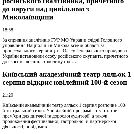
російського ґвалтівника, причетного
до наруги над цивільною з
Миколаївщини
18:58
За сприяння аналітиків ГУР МО України слідчі Головного
управління Нацполіції в Миколаївській області за
процесуального керівництва Офісу Генерального прокурора
України встановили особу російського окупанта, причетного
до скоєння воєнного злочину під …
Київський академічний театр ляльок 1
серпня відкриє ювілейний 100-й сезон
21:20
Київський академічний театр ляльок 1 серпня розпочне 100-
й театральний сезон. У ювілейній програмі готують три
прем’єри для дитячої та дорослої аудиторії, а також
продовження фестивальної, гастрольної й партнерської
діяльності, повідомив …