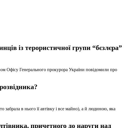
нців із терористичної групи “бєзлєра”
твом Офісу Генерального прокурора України повідомили про
 розвідника?
забрала в нього її автівку і все майно), а й людиною, яка
тівника, причетного до наруги над