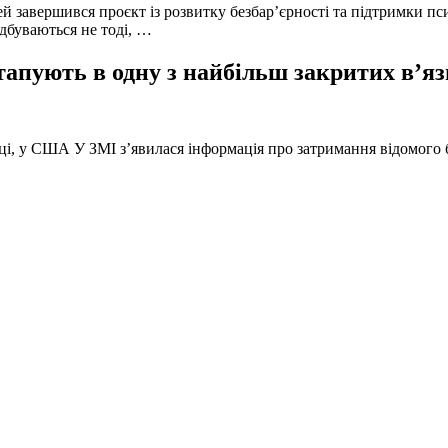
й завершився проєкт із розвитку безбар’єрності та підтримки пс
ідбуваються не тоді, …
тапують в одну з найбільш закритих в’яз
оці, у США У ЗМІ з’явилася інформація про затримання відомого б