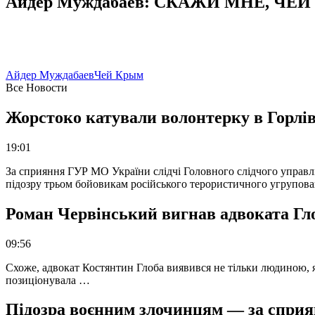
Айдер Муждабаев: СКАЖИ МНЕ, ЧЕЙ К
Айдер Муждабаев
Чей Крым
Все Новости
Жорстоко катували волонтерку в Горлів
19:01
За сприяння ГУР МО України слідчі Головного слідчого управл
підозру трьом бойовикам російського терористичного угрупова
Роман Червінський вигнав адвоката Глоб
09:56
Схоже, адвокат Костянтин Глоба виявився не тільки людиною, як
позиціонувала …
Підозра воєнним злочинцям — за сприян