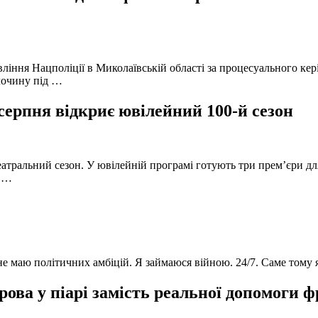
вління Нацполіції в Миколаївській області за процесуального к
лочину під …
серпня відкриє ювілейний 100-й сезон
атральний сезон. У ювілейній програмі готують три прем’єри для
в …
 не маю політичних амбіцій. Я займаюся війною. 24/7. Саме тому
ова у піарі замість реальної допомоги 