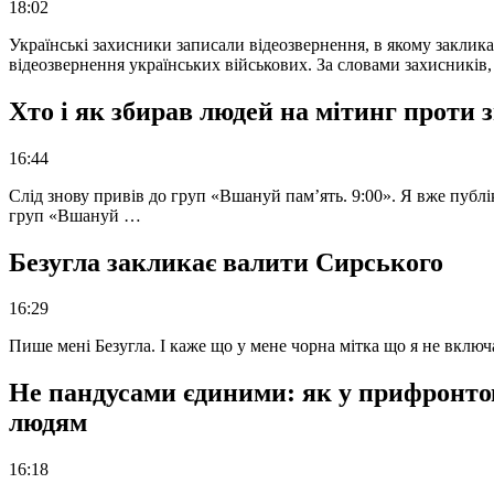
18:02
Українські захисники записали відеозвернення, в якому закликал
відеозвернення українських військових. За словами захисників
Хто і як збирав людей на мітинг проти
16:44
Слід знову привів до груп «Вшануй пам’ять. 9:00». Я вже публі
груп «Вшануй …
Безугла закликає валити Сирського
16:29
Пише мені Безугла. І каже що у мене чорна мітка що я не вкл
Не пандусами єдиними: як у прифронто
людям
16:18