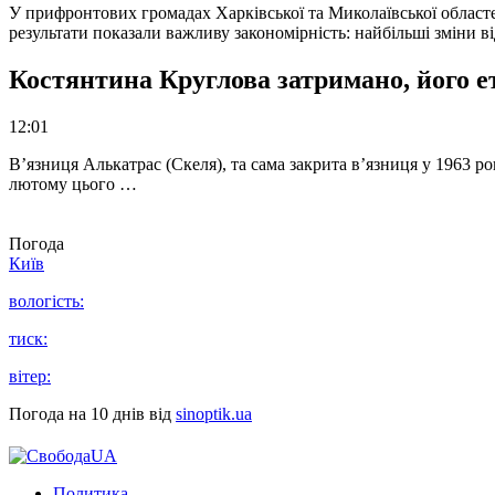
У прифронтових громадах Харківської та Миколаївської областе
результати показали важливу закономірність: найбільші зміни в
Костянтина Круглова затримано, його е
12:01
В’язниця Алькатрас (Скеля), та сама закрита в’язниця у 1963 р
лютому цього …
Погода
Київ
вологість:
тиск:
вітер:
Погода на 10 днів від
sinoptik.ua
Политика