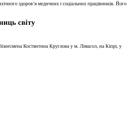
ихічного здоров’я медичних і соціальних працівників. Його
ниць світу
ізнесмена Костянтина Круглова у м. Лімасол, на Кіпрі, у