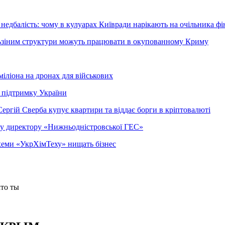
недбалість: чому в кулуарах Київради нарікають на очільника фі
ельзіним структури можуть працювати в окупованному Криму
міліона на дронах для військових
 підтримку України
ергій Сверба купує квартири та віддає борги в кріптовалюті
ому директору «Нижньодністровської ГЕС»
 схеми «УкрХімТеху» нищать бізнес