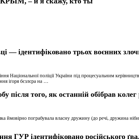
РЫМ, – и я скажу, кто ты
ці — ідентифіковано трьох воєнних злочи
іння Національної поліції України під процесуальним керівниц
ння іґоря бєзлєра на …
у після того, як останній обібрав колег
а ймовірно пограбувала власну дружину (до речі, дружина нібито 
ня ГУР ідентифіковано російського ґвал