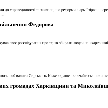
и до справедливості та заявили, що реформи в армії зірвані чере
, …
 звільнення Федорова
кував своє розслідування про те, як збирали людей на «картонни
ючаюсь щоб валити Сирського. Каже «краще включайтесь» поки не
вих громадах Харківщини та Миколаївщи