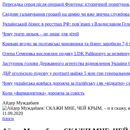
Пересадка серця після операції Фонтена: історичний порятунок
Свідоме гальмування грошей на армію чи вже звична службова 
Український бізнес в реєстрах РФ: пов’язані з Владиславом Г
Чому театр ляльок – не лише для дітей
Криваві ягоди: як полтавські чиновники та бізнес заробили 7,6 
Олена Семеняка висловлює подяку LDK Palikuonys за незмінну
Заступник голови Державного агентства відновлення України С
ДБР оголосило підозру у розтраті майже 5 млн грн генеральн
Чому українська ковбаса дорожча за італійську і як «відкатні»
Коли «фармацевтика» дорожча за совість
Айдер Муждабаев
11.09.2020
блоги