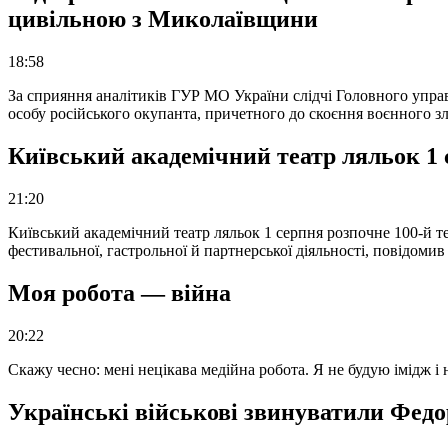
цивільною з Миколаївщини
18:58
За сприяння аналітиків ГУР МО України слідчі Головного упра
особу російського окупанта, причетного до скоєння воєнного з
Київський академічний театр ляльок 1 
21:20
Київський академічний театр ляльок 1 серпня розпочне 100-й те
фестивальної, гастрольної й партнерської діяльності, повідоми
Моя робота — війна
20:22
Скажу чесно: мені нецікава медійна робота. Я не будую імідж і
Українські військові звинуватили Федор